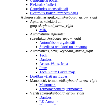
Centrometal boileri
Elektrolux boileri
Caurplūdes ūdens sildītāji
Electrolux boileru rezerves daļas
Apkures sistēmas aprīkojums
keyboard_arrow_right
Apkures kolektori un
grupas
keyboard_arrow_right
MIK
Automātiskie atgaisotāji,
sp.reduktori
keyboard_arrow_right
Automātiskie atgaisotāji
Spiediena reduktori un armatūra
Automātikas, devēji
keyboard_arrow_right
Tech
Danfoss
Acaso, Watts, Icma
Plum
Tech Sinum Gudrā māja
Drošības vārsti un grupas
Manometri, termometri
keyboard_arrow_right
Manometri
Termomanometri, termometri
Vārsti apkurei
keyboard_arrow_right
Danfoss
LK Armatur