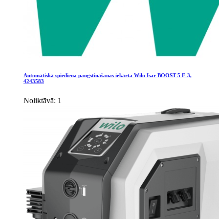
Automātiskā spiediena paugstināšanas iekārta Wilo Isar BOOST 5 E-3,
4243583
Noliktāvā: 1