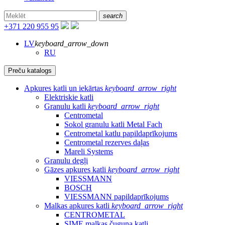
search
+371 220 955 95
LV
keyboard_arrow_down
RU
Preču katalogs
Apkures katli un iekārtas
keyboard_arrow_right
Elektriskie katli
Granulu katli
keyboard_arrow_right
Centrometal
Sokol granulu katli Metal Fach
Centrometal katlu papildaprīkojums
Centrometal rezerves daļas
Mareli Systems
Granulu degļi
Gāzes apkures katli
keyboard_arrow_right
VIESSMANN
BOSCH
VIESSMANN papildaprīkojums
Malkas apkures katli
keyboard_arrow_right
CENTROMETAL
SIME malkas čuguna katli