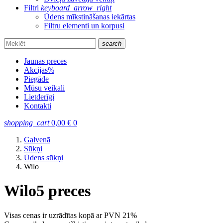
Filtri
keyboard_arrow_right
Ūdens mīkstināšanas iekārtas
Filtru elementi un korpusi
search
Jaunas preces
Akcijas
%
Piegāde
Mūsu veikali
Lietderīgi
Kontakti
shopping_cart
0,00
€
0
Galvenā
Sūkņi
Ūdens sūkņi
Wilo
Wilo
5 preces
Visas cenas ir uzrādītas kopā ar PVN 21%