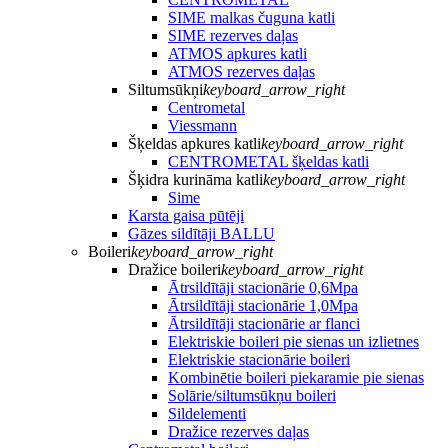
SIME malkas čuguna katli
SIME rezerves daļas
ATMOS apkures katli
ATMOS rezerves daļas
Siltumsūkņi
keyboard_arrow_right
Centrometal
Viessmann
Šķeldas apkures katli
keyboard_arrow_right
CENTROMETAL šķeldas katli
Šķidra kurināma katli
keyboard_arrow_right
Sime
Karsta gaisa pūtēji
Gāzes sildītāji BALLU
Boileri
keyboard_arrow_right
Dražice boileri
keyboard_arrow_right
Ātrsildītāji stacionārie 0,6Mpa
Ātrsildītāji stacionārie 1,0Mpa
Ātrsildītāji stacionārie ar flanci
Elektriskie boileri pie sienas un izlietnes
Elektriskie stacionārie boileri
Kombinētie boileri piekaramie pie sienas
Solārie/siltumsūkņu boileri
Sildelementi
Dražice rezerves daļas