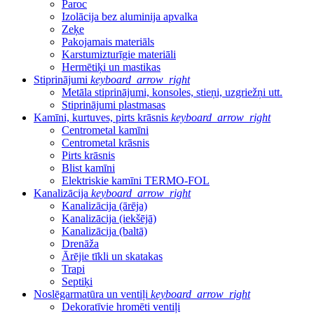
Paroc
Izolācija bez aluminija apvalka
Zeķe
Pakojamais materiāls
Karstumizturīgie materiāli
Hermētiķi un mastikas
Stiprinājumi
keyboard_arrow_right
Metāla stiprinājumi, konsoles, stieņi, uzgriežņi utt.
Stiprinājumi plastmasas
Kamīni, kurtuves, pirts krāsnis
keyboard_arrow_right
Centrometal kamīni
Centrometal krāsnis
Pirts krāsnis
Blist kamīni
Elektriskie kamīni TERMO-FOL
Kanalizācija
keyboard_arrow_right
Kanalizācija (ārēja)
Kanalizācija (iekšējā)
Kanalizācija (baltā)
Drenāža
Ārējie tīkli un skatakas
Trapi
Septiķi
Noslēgarmatūra un ventiļi
keyboard_arrow_right
Dekoratīvie hromēti ventiļi