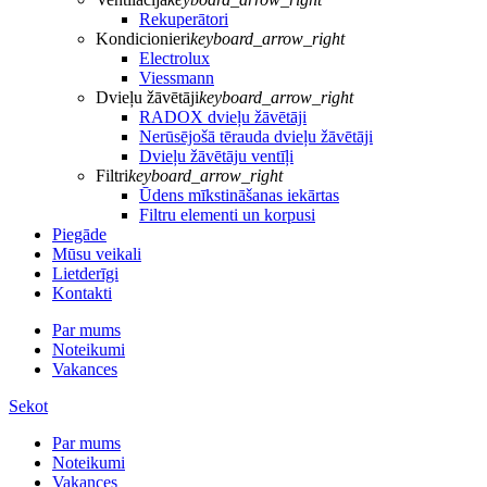
Rekuperātori
Kondicionieri
keyboard_arrow_right
Electrolux
Viessmann
Dvieļu žāvētāji
keyboard_arrow_right
RADOX dvieļu žāvētāji
Nerūsējošā tērauda dvieļu žāvētāji
Dvieļu žāvētāju ventīļi
Filtri
keyboard_arrow_right
Ūdens mīkstināšanas iekārtas
Filtru elementi un korpusi
Piegāde
Mūsu veikali
Lietderīgi
Kontakti
Par mums
Noteikumi
Vakances
Sekot
Par mums
Noteikumi
Vakances