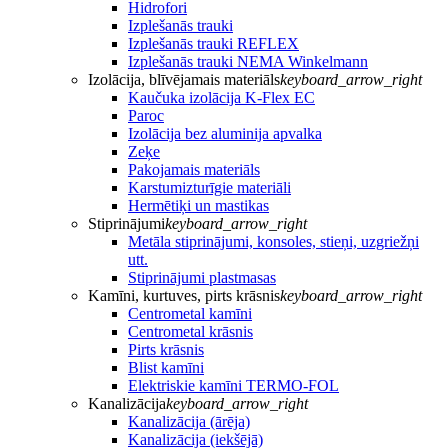
Hidrofori
Izplešanās trauki
Izplešanās trauki REFLEX
Izplešanās trauki NEMA Winkelmann
Izolācija, blīvējamais materiāls
keyboard_arrow_right
Kaučuka izolācija K-Flex EC
Paroc
Izolācija bez aluminija apvalka
Zeķe
Pakojamais materiāls
Karstumizturīgie materiāli
Hermētiķi un mastikas
Stiprinājumi
keyboard_arrow_right
Metāla stiprinājumi, konsoles, stieņi, uzgriežņi
utt.
Stiprinājumi plastmasas
Kamīni, kurtuves, pirts krāsnis
keyboard_arrow_right
Centrometal kamīni
Centrometal krāsnis
Pirts krāsnis
Blist kamīni
Elektriskie kamīni TERMO-FOL
Kanalizācija
keyboard_arrow_right
Kanalizācija (ārēja)
Kanalizācija (iekšējā)