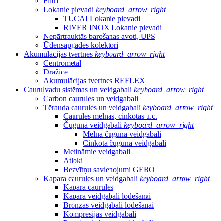
Filtri
Lokanie pievadi
keyboard_arrow_right
TUCAI Lokanie pievadi
RIVER INOX Lokanie pievadi
Nepārtrauktās barošanas avoti, UPS
Ūdensapgādes kolektori
Akumulācijas tvertnes
keyboard_arrow_right
Centrometal
Dražice
Akumulācijas tvertnes REFLEX
Cauruļvadu sistēmas un veidgabali
keyboard_arrow_right
Carbon caurules un veidgabali
Tērauda caurules un veidgabali
keyboard_arrow_right
Caurules melnas, cinkotas u.c.
Čuguna veidgabali
keyboard_arrow_right
Melnā čuguna veidgabali
Cinkota čuguna veidgabali
Metināmie veidgabali
Atloki
Bezvītņu savienojumi GEBO
Kapara caurules un veidgabali
keyboard_arrow_right
Kapara caurules
Kapara veidgabali lodēšanai
Bronzas veidgabali lodēšanai
Kompresijas veidgabali