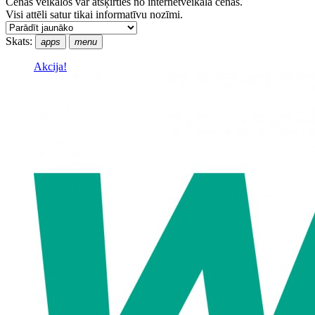
Cenas veikalos var atšķirties no internetveikala cenas.
Visi attēli satur tikai informatīvu nozīmi.
Skats:
apps
menu
Akcija!