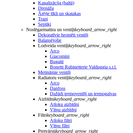
Kanalizācija (baltā)
Drenāža
Ārējie tīkli un skatakas
Trapi
Septiķi
Noslēgarmatūra un ventiļi
keyboard_arrow_right
Dekoratīvie hromēti ventiļi
Balansējošie
Lodveida ventiļi
keyboard_arrow_right
Arco
Giacomini
Bugatti
Bonetti Rubinetterie Valduggia s.r.l.
Metināmie ventiļi
Radiatoru ventiļi
keyboard_arrow_right
Arco
Danfoss
Dažādi termoventīļi un termogalvas
Aizbīdni
keyboard_arrow_right
Atloku aizbīdņi
Vītņu aizbīdņi
Filtri
keyboard_arrow_right
Atloku filtri
Vītņu filtri
Pretvārsti
keyboard_arrow_right