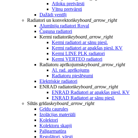
Atloku pretvārsti
Vītņu pretvārsti
Dažādi ventīļi
Radiatori un konvektori
keyboard_arrow_right
Alumīnija radiatori Roval
Čuguna radiatori
Kermi radiatori
keyboard_arrow_right
Kermi radiatori ar sānu piesl.
Kermi radiatori ar apakšas piesl. KV
Kermi LINE PLK radiatori
Kermi VERTEO radiatori
Radiatoru aprīkojums
keyboard_arrow_right
Al. rad. aprīkojums
Radiatoru pieslēgumi
Elektriskie radiatori
ENRAD radiatori
keyboard_arrow_right
ENRAD Radiatori ar apakšas piesl. KV
ENRAD Radiatori ar sānu piesl.
Siltās grīdas
keyboard_arrow_right
Grīdu caurules
Izolācijas materiāli
Kolektori
Kolektoru skapji
Palīgarmatūra
Regulātori, vārsti