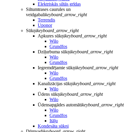
Elektriskās siltās grīdas
Siltumtrases caurules un
veidgabali
keyboard_arrow_right
Terrendis
Uponor
Sūkņi
keyboard_arrow_right
Apkures sūkņi
keyboard_arrow_right
Wilo
Grundfos
Dziļurbuma sūkņi
keyboard_arrow_right
Wilo
Grundfos
Iegremdējamie sūkņi
keyboard_arrow_right
Wilo
Grundfos
Kanalizācijas sūkņi
keyboard_arrow_right
Wilo
Ūdens sūkņi
keyboard_arrow_right
Wilo
Ūdensapgādes automāti
keyboard_arrow_right
Wilo
Grundfos
Itāļu
Kondesāta sūkņi
Dūmvadi
keyboard_arrow_right