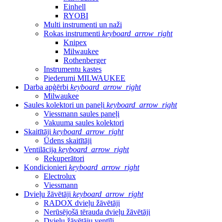
Einhell
RYOBI
Multi instrumenti un naži
Rokas instrumenti
keyboard_arrow_right
Knipex
Milwaukee
Rothenberger
Instrumentu kastes
Piederumi MILWAUKEE
Darba apģērbi
keyboard_arrow_right
Milwaukee
Saules kolektori un paneļi
keyboard_arrow_right
Viessmann saules paneļi
Vakuuma saules kolektori
Skaitītāji
keyboard_arrow_right
Ūdens skaitītāji
Ventilācija
keyboard_arrow_right
Rekuperātori
Kondicionieri
keyboard_arrow_right
Electrolux
Viessmann
Dvieļu žāvētāji
keyboard_arrow_right
RADOX dvieļu žāvētāji
Nerūsējošā tērauda dvieļu žāvētāji
Dvieļu žāvētāju ventīļi