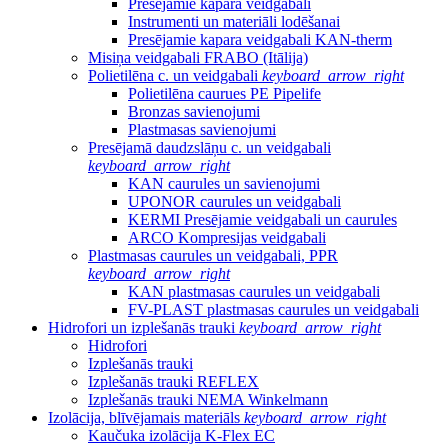
Presējamie kapara veidgabali
Instrumenti un materiāli lodēšanai
Presējamie kapara veidgabali KAN-therm
Misiņa veidgabali FRABO (Itālija)
Polietilēna c. un veidgabali
keyboard_arrow_right
Polietilēna caurues PE Pipelife
Bronzas savienojumi
Plastmasas savienojumi
Presējamā daudzslāņu c. un veidgabali
keyboard_arrow_right
KAN caurules un savienojumi
UPONOR caurules un veidgabali
KERMI Presējamie veidgabali un caurules
ARCO Kompresijas veidgabali
Plastmasas caurules un veidgabali, PPR
keyboard_arrow_right
KAN plastmasas caurules un veidgabali
FV-PLAST plastmasas caurules un veidgabali
Hidrofori un izplešanās trauki
keyboard_arrow_right
Hidrofori
Izplešanās trauki
Izplešanās trauki REFLEX
Izplešanās trauki NEMA Winkelmann
Izolācija, blīvējamais materiāls
keyboard_arrow_right
Kaučuka izolācija K-Flex EC