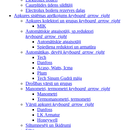
Caurplūdes ūdens sildītāji
Electrolux boileru rezerves daļas
Apkures sistēmas aprīkojums
keyboard_arrow_right
Apkures kolektori un grupas
keyboard_arrow_right
MIK
Automātiskie atgaisotāji, sp.reduktori
keyboard_arrow_right
Automātiskie atgaisotāji
Spiediena reduktori un armatūra
Automātikas, devēji
keyboard_arrow_right
Tech
Danfoss
Acaso, Watts, Icma
Plum
Tech Sinum Gudrā māja
Drošības vārsti un grupas
Manometri, termometri
keyboard_arrow_right
Manometri
Termomanometri, termometri
Vārsti apkurei
keyboard_arrow_right
Danfoss
LK Armatur
Honeywell
Siltumnesēji un šķidrumi