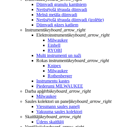
Dūmvadi granulu kamīniem
Nerūsējošā tērauda dūmvadi
Melnā metāla dūmvadi
Nerūsējošā tērauda dūmvadi (izolētie)
Dūmvadi gāzes katliem
Instrumenti
keyboard_arrow_right
Elektroinstrumenti
keyboard_arrow_right
Milwaukee
Einhell
RYOBI
Multi instrumenti un naži
Rokas instrumenti
keyboard_arrow_right
Knipex
Milwaukee
Rothenberger
Instrumentu kastes
Piederumi MILWAUKEE
Darba apģērbi
keyboard_arrow_right
Milwaukee
Saules kolektori un paneļi
keyboard_arrow_right
Viessmann saules paneļi
Vakuuma saules kolektori
Skaitītāji
keyboard_arrow_right
Ūdens skaitītāji
Ventilācija
keyboard_arrow_right