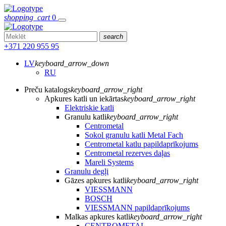
shopping_cart
0
search
+371 220 955 95
LV
keyboard_arrow_down
RU
Preču katalogs
keyboard_arrow_right
Apkures katli un iekārtas
keyboard_arrow_right
Elektriskie katli
Granulu katli
keyboard_arrow_right
Centrometal
Sokol granulu katli Metal Fach
Centrometal katlu papildaprīkojums
Centrometal rezerves daļas
Mareli Systems
Granulu degļi
Gāzes apkures katli
keyboard_arrow_right
VIESSMANN
BOSCH
VIESSMANN papildaprīkojums
Malkas apkures katli
keyboard_arrow_right
CENTROMETAL