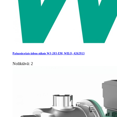
Pašuzsūcošais ūdens sūknis WJ-203-EM, WILO, 4262913
Noliktāvā: 2