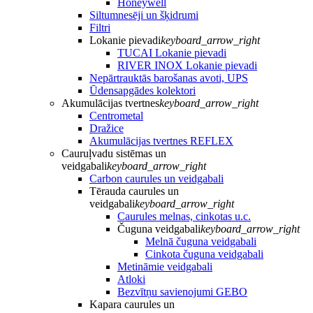
Honeywell
Siltumnesēji un šķidrumi
Filtri
Lokanie pievadi
keyboard_arrow_right
TUCAI Lokanie pievadi
RIVER INOX Lokanie pievadi
Nepārtrauktās barošanas avoti, UPS
Ūdensapgādes kolektori
Akumulācijas tvertnes
keyboard_arrow_right
Centrometal
Dražice
Akumulācijas tvertnes REFLEX
Cauruļvadu sistēmas un
veidgabali
keyboard_arrow_right
Carbon caurules un veidgabali
Tērauda caurules un
veidgabali
keyboard_arrow_right
Caurules melnas, cinkotas u.c.
Čuguna veidgabali
keyboard_arrow_right
Melnā čuguna veidgabali
Cinkota čuguna veidgabali
Metināmie veidgabali
Atloki
Bezvītņu savienojumi GEBO
Kapara caurules un