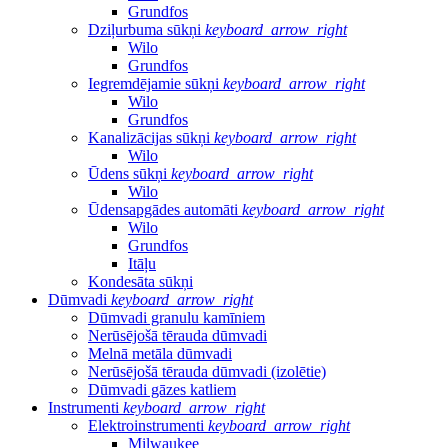
Grundfos
Dziļurbuma sūkņi
keyboard_arrow_right
Wilo
Grundfos
Iegremdējamie sūkņi
keyboard_arrow_right
Wilo
Grundfos
Kanalizācijas sūkņi
keyboard_arrow_right
Wilo
Ūdens sūkņi
keyboard_arrow_right
Wilo
Ūdensapgādes automāti
keyboard_arrow_right
Wilo
Grundfos
Itāļu
Kondesāta sūkņi
Dūmvadi
keyboard_arrow_right
Dūmvadi granulu kamīniem
Nerūsējošā tērauda dūmvadi
Melnā metāla dūmvadi
Nerūsējošā tērauda dūmvadi (izolētie)
Dūmvadi gāzes katliem
Instrumenti
keyboard_arrow_right
Elektroinstrumenti
keyboard_arrow_right
Milwaukee