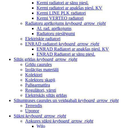
Kermi radiatori ar sānu piesl.
Kermi radiatori ar apakšas piesl. KV
Kermi LINE PLK radiatori
Kermi VERTEO radiatori
Radiatoru aprīkojums
keyboard_arrow_right
Al. rad. aprīkojums
Radiatoru pieslēgumi
Elektriskie radiatori
ENRAD radiatori
keyboard_arrow_right
ENRAD Radiatori ar apakšas piesl. KV
ENRAD Radiatori ar sānu piesl.
Siltās grīdas
keyboard_arrow_right
Grīdu caurules
Izolācijas materiāli
Kolektori
Kolektoru skapji
Palīgarmatūra
Regulātori, vārsti
Elektriskās siltās grīdas
Siltumtrases caurules un veidgabali
keyboard_arrow_right
Terrendis
Uponor
Sūkņi
keyboard_arrow_right
Apkures sūkņi
keyboard_arrow_right
Wilo