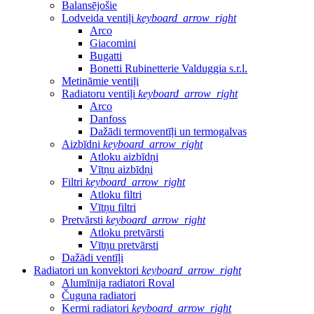
Balansējošie
Lodveida ventiļi
keyboard_arrow_right
Arco
Giacomini
Bugatti
Bonetti Rubinetterie Valduggia s.r.l.
Metināmie ventiļi
Radiatoru ventiļi
keyboard_arrow_right
Arco
Danfoss
Dažādi termoventīļi un termogalvas
Aizbīdni
keyboard_arrow_right
Atloku aizbīdņi
Vītņu aizbīdņi
Filtri
keyboard_arrow_right
Atloku filtri
Vītņu filtri
Pretvārsti
keyboard_arrow_right
Atloku pretvārsti
Vītņu pretvārsti
Dažādi ventīļi
Radiatori un konvektori
keyboard_arrow_right
Alumīnija radiatori Roval
Čuguna radiatori
Kermi radiatori
keyboard_arrow_right