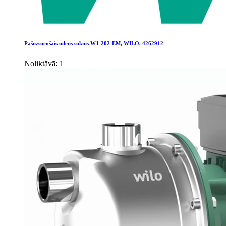
Pašuzsūcošais ūdens sūknis WJ-202-EM, WILO, 4262912
Noliktāvā: 1