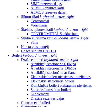
SIME rezerves daļas
ATMOS apkures katli
ATMOS rezerves daļas
Siltumsūkņi
keyboard_arrow_right
Centrometal
Viessmann
Šķeldas apkures katli
keyboard_arrow_right
CENTROMETAL šķeldas katli
Šķidra kurināma katli
keyboard_arrow_right
Sime
Karsta gaisa pūtēji
Gāzes sildītāji BALLU
Boileri
keyboard_arrow_right
Dražice boileri
keyboard_arrow_right
Ātrsildītāji stacionārie 0,6Mpa
Ātrsildītāji stacionārie 1,0Mpa
Ātrsildītāji stacionārie ar flanci
Elektriskie boileri pie sienas un izlietnes
Elektriskie stacionārie boileri
Kombinētie boileri piekaramie pie sienas
Solārie/siltumsūkņu boileri
Sildelementi
Dražice rezerves daļas
Centrometal boileri
Elektrolux boileri