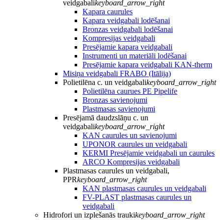
veidgabali
keyboard_arrow_right
Kapara caurules
Kapara veidgabali lodēšanai
Bronzas veidgabali lodēšanai
Kompresijas veidgabali
Presējamie kapara veidgabali
Instrumenti un materiāli lodēšanai
Presējamie kapara veidgabali KAN-therm
Misiņa veidgabali FRABO (Itālija)
Polietilēna c. un veidgabali
keyboard_arrow_right
Polietilēna caurues PE Pipelife
Bronzas savienojumi
Plastmasas savienojumi
Presējamā daudzslāņu c. un
veidgabali
keyboard_arrow_right
KAN caurules un savienojumi
UPONOR caurules un veidgabali
KERMI Presējamie veidgabali un caurules
ARCO Kompresijas veidgabali
Plastmasas caurules un veidgabali,
PPR
keyboard_arrow_right
KAN plastmasas caurules un veidgabali
FV-PLAST plastmasas caurules un
veidgabali
Hidrofori un izplešanās trauki
keyboard_arrow_right