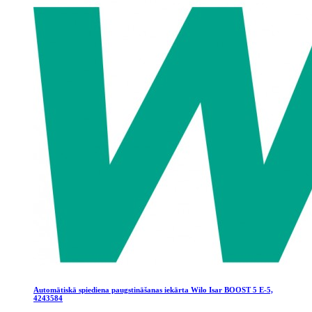
Automātiskā spiediena paugstināšanas iekārta Wilo Isar BOOST 5 E-5,
4243584