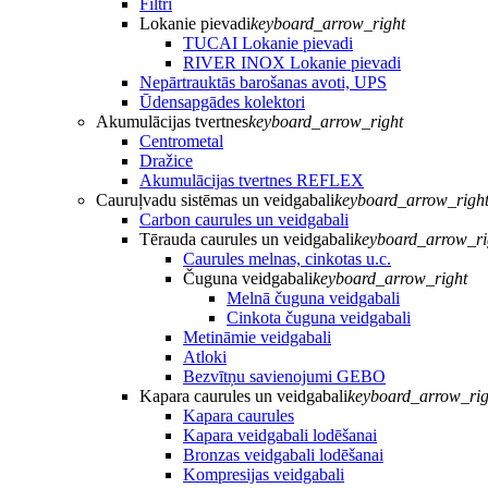
Filtri
Lokanie pievadi
keyboard_arrow_right
TUCAI Lokanie pievadi
RIVER INOX Lokanie pievadi
Nepārtrauktās barošanas avoti, UPS
Ūdensapgādes kolektori
Akumulācijas tvertnes
keyboard_arrow_right
Centrometal
Dražice
Akumulācijas tvertnes REFLEX
Cauruļvadu sistēmas un veidgabali
keyboard_arrow_righ
Carbon caurules un veidgabali
Tērauda caurules un veidgabali
keyboard_arrow_ri
Caurules melnas, cinkotas u.c.
Čuguna veidgabali
keyboard_arrow_right
Melnā čuguna veidgabali
Cinkota čuguna veidgabali
Metināmie veidgabali
Atloki
Bezvītņu savienojumi GEBO
Kapara caurules un veidgabali
keyboard_arrow_rig
Kapara caurules
Kapara veidgabali lodēšanai
Bronzas veidgabali lodēšanai
Kompresijas veidgabali