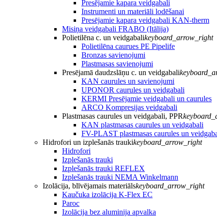
Presējamie kapara veidgabali
Instrumenti un materiāli lodēšanai
Presējamie kapara veidgabali KAN-therm
Misiņa veidgabali FRABO (Itālija)
Polietilēna c. un veidgabali
keyboard_arrow_right
Polietilēna caurues PE Pipelife
Bronzas savienojumi
Plastmasas savienojumi
Presējamā daudzslāņu c. un veidgabali
keyboard_a
KAN caurules un savienojumi
UPONOR caurules un veidgabali
KERMI Presējamie veidgabali un caurules
ARCO Kompresijas veidgabali
Plastmasas caurules un veidgabali, PPR
keyboard_
KAN plastmasas caurules un veidgabali
FV-PLAST plastmasas caurules un veidgaba
Hidrofori un izplešanās trauki
keyboard_arrow_right
Hidrofori
Izplešanās trauki
Izplešanās trauki REFLEX
Izplešanās trauki NEMA Winkelmann
Izolācija, blīvējamais materiāls
keyboard_arrow_right
Kaučuka izolācija K-Flex EC
Paroc
Izolācija bez aluminija apvalka