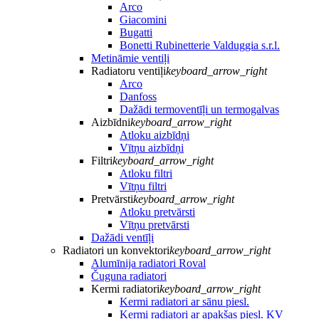
Arco
Giacomini
Bugatti
Bonetti Rubinetterie Valduggia s.r.l.
Metināmie ventiļi
Radiatoru ventiļi
keyboard_arrow_right
Arco
Danfoss
Dažādi termoventīļi un termogalvas
Aizbīdni
keyboard_arrow_right
Atloku aizbīdņi
Vītņu aizbīdņi
Filtri
keyboard_arrow_right
Atloku filtri
Vītņu filtri
Pretvārsti
keyboard_arrow_right
Atloku pretvārsti
Vītņu pretvārsti
Dažādi ventīļi
Radiatori un konvektori
keyboard_arrow_right
Alumīnija radiatori Roval
Čuguna radiatori
Kermi radiatori
keyboard_arrow_right
Kermi radiatori ar sānu piesl.
Kermi radiatori ar apakšas piesl. KV