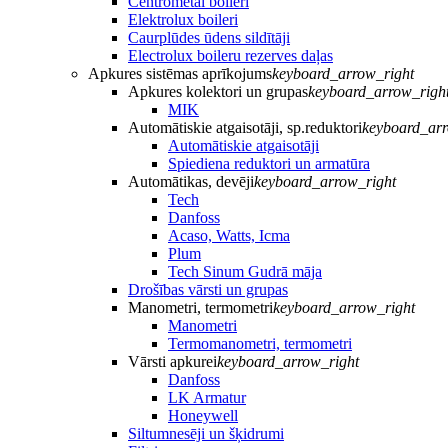
Centrometal boileri
Elektrolux boileri
Caurplūdes ūdens sildītāji
Electrolux boileru rezerves daļas
Apkures sistēmas aprīkojums
keyboard_arrow_right
Apkures kolektori un grupas
keyboard_arrow_righ
MIK
Automātiskie atgaisotāji, sp.reduktori
keyboard_arr
Automātiskie atgaisotāji
Spiediena reduktori un armatūra
Automātikas, devēji
keyboard_arrow_right
Tech
Danfoss
Acaso, Watts, Icma
Plum
Tech Sinum Gudrā māja
Drošības vārsti un grupas
Manometri, termometri
keyboard_arrow_right
Manometri
Termomanometri, termometri
Vārsti apkurei
keyboard_arrow_right
Danfoss
LK Armatur
Honeywell
Siltumnesēji un šķidrumi