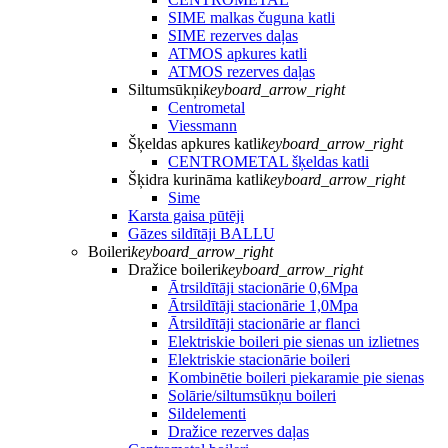
SIME malkas čuguna katli
SIME rezerves daļas
ATMOS apkures katli
ATMOS rezerves daļas
Siltumsūkņi
keyboard_arrow_right
Centrometal
Viessmann
Šķeldas apkures katli
keyboard_arrow_right
CENTROMETAL šķeldas katli
Šķidra kurināma katli
keyboard_arrow_right
Sime
Karsta gaisa pūtēji
Gāzes sildītāji BALLU
Boileri
keyboard_arrow_right
Dražice boileri
keyboard_arrow_right
Ātrsildītāji stacionārie 0,6Mpa
Ātrsildītāji stacionārie 1,0Mpa
Ātrsildītāji stacionārie ar flanci
Elektriskie boileri pie sienas un izlietnes
Elektriskie stacionārie boileri
Kombinētie boileri piekaramie pie sienas
Solārie/siltumsūkņu boileri
Sildelementi
Dražice rezerves daļas