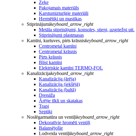
Zeķe
Pakojamais materiāls
Karstumizturīgie materiāli
Hermētiķi un mastikas
Stiprinājumi
keyboard_arrow_right
Metāla stiprinājumi, konsoles, stieņi, uzgriežņi utt.
Stiprinājumi plastmasas
Kamīni, kurtuves, pirts krāsnis
keyboard_arrow_right
Centrometal kamīni
Centrometal krāsnis
Pirts krāsnis
Blist kamīni
Elektriskie kamīni TERMO-FOL
Kanalizācija
keyboard_arrow_right
Kanalizācija (ārēja)
Kanalizācija (iekšējā)
Kanalizācija (baltā)
Drenāža
Ārējie tīkli un skatakas
Trapi
Septiķi
Noslēgarmatūra un ventiļi
keyboard_arrow_right
Dekoratīvie hromēti ventiļi
Balansējošie
Lodveida ventiļi
keyboard_arrow_right