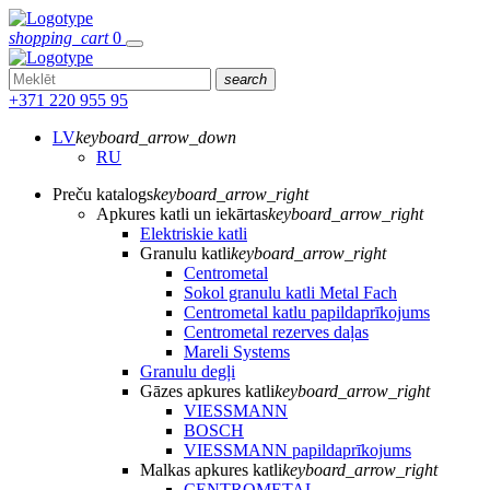
shopping_cart
0
search
+371 220 955 95
LV
keyboard_arrow_down
RU
Preču katalogs
keyboard_arrow_right
Apkures katli un iekārtas
keyboard_arrow_right
Elektriskie katli
Granulu katli
keyboard_arrow_right
Centrometal
Sokol granulu katli Metal Fach
Centrometal katlu papildaprīkojums
Centrometal rezerves daļas
Mareli Systems
Granulu degļi
Gāzes apkures katli
keyboard_arrow_right
VIESSMANN
BOSCH
VIESSMANN papildaprīkojums
Malkas apkures katli
keyboard_arrow_right
CENTROMETAL