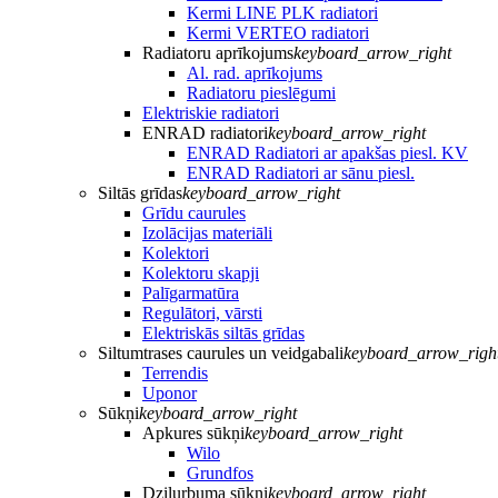
Kermi LINE PLK radiatori
Kermi VERTEO radiatori
Radiatoru aprīkojums
keyboard_arrow_right
Al. rad. aprīkojums
Radiatoru pieslēgumi
Elektriskie radiatori
ENRAD radiatori
keyboard_arrow_right
ENRAD Radiatori ar apakšas piesl. KV
ENRAD Radiatori ar sānu piesl.
Siltās grīdas
keyboard_arrow_right
Grīdu caurules
Izolācijas materiāli
Kolektori
Kolektoru skapji
Palīgarmatūra
Regulātori, vārsti
Elektriskās siltās grīdas
Siltumtrases caurules un veidgabali
keyboard_arrow_righ
Terrendis
Uponor
Sūkņi
keyboard_arrow_right
Apkures sūkņi
keyboard_arrow_right
Wilo
Grundfos
Dziļurbuma sūkņi
keyboard_arrow_right