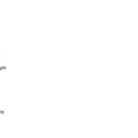
t
ght
ht