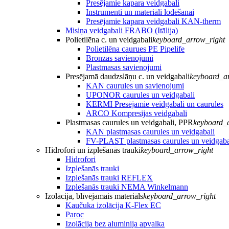
Presējamie kapara veidgabali
Instrumenti un materiāli lodēšanai
Presējamie kapara veidgabali KAN-therm
Misiņa veidgabali FRABO (Itālija)
Polietilēna c. un veidgabali
keyboard_arrow_right
Polietilēna caurues PE Pipelife
Bronzas savienojumi
Plastmasas savienojumi
Presējamā daudzslāņu c. un veidgabali
keyboard_a
KAN caurules un savienojumi
UPONOR caurules un veidgabali
KERMI Presējamie veidgabali un caurules
ARCO Kompresijas veidgabali
Plastmasas caurules un veidgabali, PPR
keyboard_
KAN plastmasas caurules un veidgabali
FV-PLAST plastmasas caurules un veidgaba
Hidrofori un izplešanās trauki
keyboard_arrow_right
Hidrofori
Izplešanās trauki
Izplešanās trauki REFLEX
Izplešanās trauki NEMA Winkelmann
Izolācija, blīvējamais materiāls
keyboard_arrow_right
Kaučuka izolācija K-Flex EC
Paroc
Izolācija bez aluminija apvalka