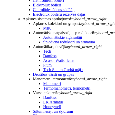
Centrometal boileri
Elektrolux boileri
Caurplūdes ūdens sildītāji
Electrolux boileru rezerves daļas
Apkures sistēmas aprīkojums
keyboard_arrow_right
Apkures kolektori un grupas
keyboard_arrow_righ
MIK
Automātiskie atgaisotāji, sp.reduktori
keyboard_arr
Automātiskie atgaisotāji
Spiediena reduktori un armatūra
Automātikas, devēji
keyboard_arrow_right
Tech
Danfoss
Acaso, Watts, Icma
Plum
Tech Sinum Gudrā māja
Drošības vārsti un grupas
Manometri, termometri
keyboard_arrow_right
Manometri
Termomanometri, termometri
Vārsti apkurei
keyboard_arrow_right
Danfoss
LK Armatur
Honeywell
Siltumnesēji un šķidrumi