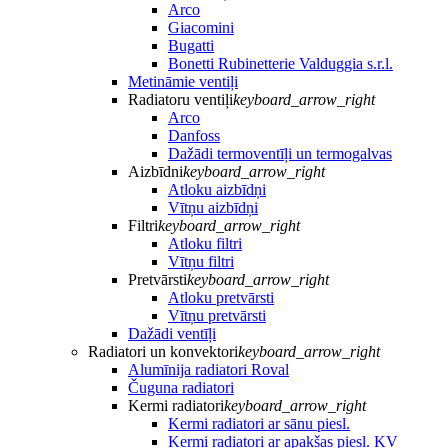
Arco
Giacomini
Bugatti
Bonetti Rubinetterie Valduggia s.r.l.
Metināmie ventiļi
Radiatoru ventiļi
keyboard_arrow_right
Arco
Danfoss
Dažādi termoventīļi un termogalvas
Aizbīdni
keyboard_arrow_right
Atloku aizbīdņi
Vītņu aizbīdņi
Filtri
keyboard_arrow_right
Atloku filtri
Vītņu filtri
Pretvārsti
keyboard_arrow_right
Atloku pretvārsti
Vītņu pretvārsti
Dažādi ventīļi
Radiatori un konvektori
keyboard_arrow_right
Alumīnija radiatori Roval
Čuguna radiatori
Kermi radiatori
keyboard_arrow_right
Kermi radiatori ar sānu piesl.
Kermi radiatori ar apakšas piesl. KV