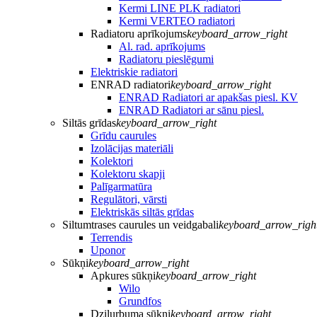
Kermi LINE PLK radiatori
Kermi VERTEO radiatori
Radiatoru aprīkojums
keyboard_arrow_right
Al. rad. aprīkojums
Radiatoru pieslēgumi
Elektriskie radiatori
ENRAD radiatori
keyboard_arrow_right
ENRAD Radiatori ar apakšas piesl. KV
ENRAD Radiatori ar sānu piesl.
Siltās grīdas
keyboard_arrow_right
Grīdu caurules
Izolācijas materiāli
Kolektori
Kolektoru skapji
Palīgarmatūra
Regulātori, vārsti
Elektriskās siltās grīdas
Siltumtrases caurules un veidgabali
keyboard_arrow_righ
Terrendis
Uponor
Sūkņi
keyboard_arrow_right
Apkures sūkņi
keyboard_arrow_right
Wilo
Grundfos
Dziļurbuma sūkņi
keyboard_arrow_right