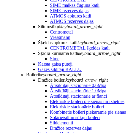
SIME malkas čuguna katli
SIME rezerves daļas
ATMOS apkures katli
ATMOS rezerves daļas
Siltumsūkņi
keyboard_arrow_right
Centrometal
Viessmann
Šķeldas apkures katli
keyboard_arrow_right
CENTROMETAL šķeldas katli
Šķidra kurināma katli
keyboard_arrow_right
Sime
Karsta gaisa pūtēji
Gāzes sildītāji BALLU
Boileri
keyboard_arrow_right
Dražice boileri
keyboard_arrow_right
Ātrsildītāji stacionārie 0,6Mpa
Ātrsildītāji stacionārie 1,0Mpa
Ātrsildītāji stacionārie ar flanci
Elektriskie boileri pie sienas un izlietnes
Elektriskie stacionārie boileri
Kombinētie boileri piekaramie pie sienas
Solārie/siltumsūkņu boileri
Sildelementi
Dražice rezerves daļas