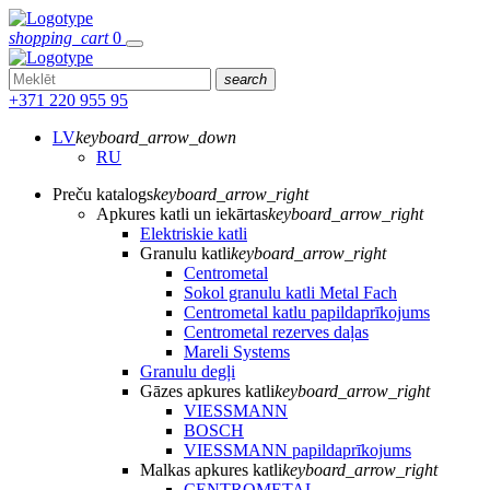
shopping_cart
0
search
+371 220 955 95
LV
keyboard_arrow_down
RU
Preču katalogs
keyboard_arrow_right
Apkures katli un iekārtas
keyboard_arrow_right
Elektriskie katli
Granulu katli
keyboard_arrow_right
Centrometal
Sokol granulu katli Metal Fach
Centrometal katlu papildaprīkojums
Centrometal rezerves daļas
Mareli Systems
Granulu degļi
Gāzes apkures katli
keyboard_arrow_right
VIESSMANN
BOSCH
VIESSMANN papildaprīkojums
Malkas apkures katli
keyboard_arrow_right
CENTROMETAL