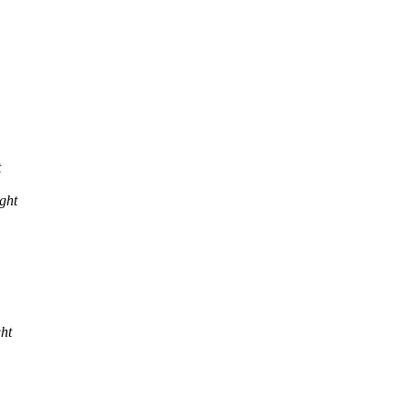
t
ght
ht