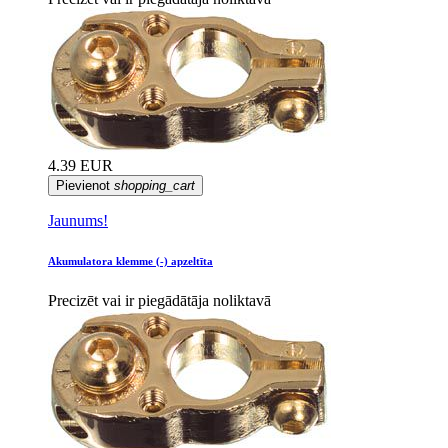
4.39 EUR
Pievienot
shopping_cart
Jaunums!
Akumulatora klemme (-) apzeltīta
Precizēt vai ir piegādātāja noliktavā