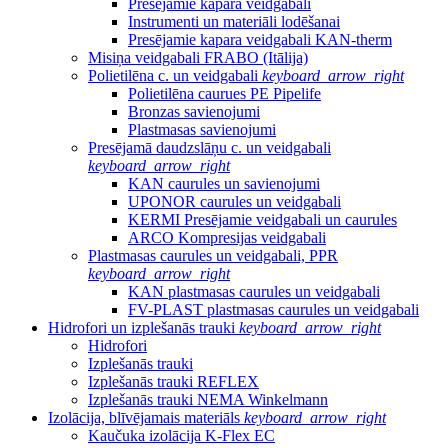
Presējamie kapara veidgabali
Instrumenti un materiāli lodēšanai
Presējamie kapara veidgabali KAN-therm
Misiņa veidgabali FRABO (Itālija)
Polietilēna c. un veidgabali
keyboard_arrow_right
Polietilēna caurues PE Pipelife
Bronzas savienojumi
Plastmasas savienojumi
Presējamā daudzslāņu c. un veidgabali
keyboard_arrow_right
KAN caurules un savienojumi
UPONOR caurules un veidgabali
KERMI Presējamie veidgabali un caurules
ARCO Kompresijas veidgabali
Plastmasas caurules un veidgabali, PPR
keyboard_arrow_right
KAN plastmasas caurules un veidgabali
FV-PLAST plastmasas caurules un veidgabali
Hidrofori un izplešanās trauki
keyboard_arrow_right
Hidrofori
Izplešanās trauki
Izplešanās trauki REFLEX
Izplešanās trauki NEMA Winkelmann
Izolācija, blīvējamais materiāls
keyboard_arrow_right
Kaučuka izolācija K-Flex EC