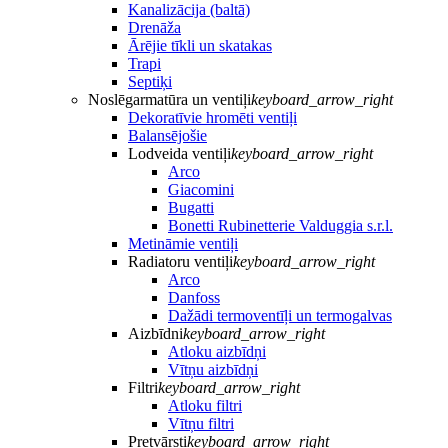
Kanalizācija (baltā)
Drenāža
Ārējie tīkli un skatakas
Trapi
Septiķi
Noslēgarmatūra un ventiļi
keyboard_arrow_right
Dekoratīvie hromēti ventiļi
Balansējošie
Lodveida ventiļi
keyboard_arrow_right
Arco
Giacomini
Bugatti
Bonetti Rubinetterie Valduggia s.r.l.
Metināmie ventiļi
Radiatoru ventiļi
keyboard_arrow_right
Arco
Danfoss
Dažādi termoventīļi un termogalvas
Aizbīdni
keyboard_arrow_right
Atloku aizbīdņi
Vītņu aizbīdņi
Filtri
keyboard_arrow_right
Atloku filtri
Vītņu filtri
Pretvārsti
keyboard_arrow_right