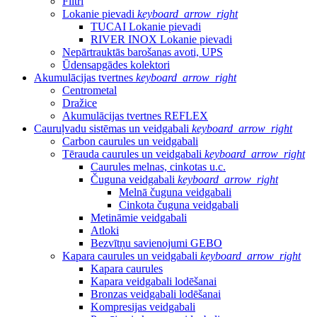
Filtri
Lokanie pievadi
keyboard_arrow_right
TUCAI Lokanie pievadi
RIVER INOX Lokanie pievadi
Nepārtrauktās barošanas avoti, UPS
Ūdensapgādes kolektori
Akumulācijas tvertnes
keyboard_arrow_right
Centrometal
Dražice
Akumulācijas tvertnes REFLEX
Cauruļvadu sistēmas un veidgabali
keyboard_arrow_right
Carbon caurules un veidgabali
Tērauda caurules un veidgabali
keyboard_arrow_right
Caurules melnas, cinkotas u.c.
Čuguna veidgabali
keyboard_arrow_right
Melnā čuguna veidgabali
Cinkota čuguna veidgabali
Metināmie veidgabali
Atloki
Bezvītņu savienojumi GEBO
Kapara caurules un veidgabali
keyboard_arrow_right
Kapara caurules
Kapara veidgabali lodēšanai
Bronzas veidgabali lodēšanai
Kompresijas veidgabali