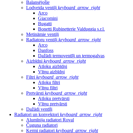
Balansējošie
Lodveida ventiļi
keyboard_arrow_right
Arco
Giacomini
Bugatti
Bonetti Rubinetterie Valduggia s.r.l.
Metināmie ventiļi
Radiatoru ventiļi
keyboard_arrow_right
Arco
Danfoss
Dažādi termoventīļi un termogalvas
Aizbīdni
keyboard_arrow_right
Atloku aizbīdņi
Vītņu aizbīdņi
Filtri
keyboard_arrow_right
Atloku filtri
Vītņu filtri
Pretvārsti
keyboard_arrow_right
Atloku pretvārsti
Vītņu pretvārsti
Dažādi ventīļi
Radiatori un konvektori
keyboard_arrow_right
Alumīnija radiatori Roval
Čuguna radiatori
Kermi radiatori
keyboard_arrow_right