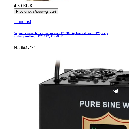
4.39 EUR
Pievienot
shopping_cart
Jaunums!
Nepārtrauktās barošanas avots UPS 700 W, brīvi stāvošs +PV, ieeja
saules panelim, URZ3417, KEMOT
Noliktāvā: 1