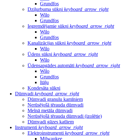
Grundfos
Dziļurbuma sūkņi
keyboard_arrow_right
Wilo
Grundfos
Iegremdējamie sūkņi
keyboard_arrow_right
Wilo
Grundfos
Kanalizācijas sūkņi
keyboard_arrow_right
Wilo
Ūdens sūkņi
keyboard_arrow_right
Wilo
Ūdensapgādes automāti
keyboard_arrow_right
Wilo
Grundfos
Itāļu
Kondesāta sūkņi
Dūmvadi
keyboard_arrow_right
Dūmvadi granulu kamīniem
Nerūsējošā tērauda dūmvadi
Melnā metāla dūmvadi
Nerūsējošā tērauda dūmvadi (izolētie)
Dūmvadi gāzes katliem
Instrumenti
keyboard_arrow_right
Elektroinstrumenti
keyboard_arrow_right
Milwaukee