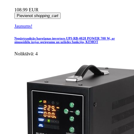
108.99 EUR
Pievienot
shopping_cart
Jaunums!
Nepārtrauktās barošanas invertors UPS RB-4028 POWER 700 W, ar
sinusoidālu izejas spriegumu un uzlādes funkciju, KEMOT
Noliktāvā: 4