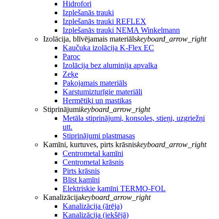
Hidrofori
Izplešanās trauki
Izplešanās trauki REFLEX
Izplešanās trauki NEMA Winkelmann
Izolācija, blīvējamais materiāls
keyboard_arrow_right
Kaučuka izolācija K-Flex EC
Paroc
Izolācija bez aluminija apvalka
Zeķe
Pakojamais materiāls
Karstumizturīgie materiāli
Hermētiķi un mastikas
Stiprinājumi
keyboard_arrow_right
Metāla stiprinājumi, konsoles, stieņi, uzgriežņi
utt.
Stiprinājumi plastmasas
Kamīni, kurtuves, pirts krāsnis
keyboard_arrow_right
Centrometal kamīni
Centrometal krāsnis
Pirts krāsnis
Blist kamīni
Elektriskie kamīni TERMO-FOL
Kanalizācija
keyboard_arrow_right
Kanalizācija (ārēja)
Kanalizācija (iekšējā)