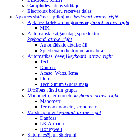
Caurplūdes ūdens sildītāji
Electrolux boileru rezerves daļas
Apkures sistēmas aprīkojums
keyboard_arrow_right
Apkures kolektori un grupas
keyboard_arrow_right
MIK
Automātiskie atgaisotāji, sp.reduktori
keyboard_arrow_right
Automātiskie atgaisotāji
Spiediena reduktori un armatūra
Automātikas, devēji
keyboard_arrow_right
Tech
Danfoss
Acaso, Watts, Icma
Plum
Tech Sinum Gudrā māja
Drošības vārsti un grupas
Manometri, termometri
keyboard_arrow_right
Manometri
Termomanometri, termometri
Vārsti apkurei
keyboard_arrow_right
Danfoss
LK Armatur
Honeywell
Siltumnesēji un šķidrumi