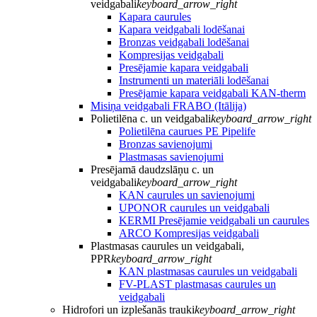
veidgabali
keyboard_arrow_right
Kapara caurules
Kapara veidgabali lodēšanai
Bronzas veidgabali lodēšanai
Kompresijas veidgabali
Presējamie kapara veidgabali
Instrumenti un materiāli lodēšanai
Presējamie kapara veidgabali KAN-therm
Misiņa veidgabali FRABO (Itālija)
Polietilēna c. un veidgabali
keyboard_arrow_right
Polietilēna caurues PE Pipelife
Bronzas savienojumi
Plastmasas savienojumi
Presējamā daudzslāņu c. un
veidgabali
keyboard_arrow_right
KAN caurules un savienojumi
UPONOR caurules un veidgabali
KERMI Presējamie veidgabali un caurules
ARCO Kompresijas veidgabali
Plastmasas caurules un veidgabali,
PPR
keyboard_arrow_right
KAN plastmasas caurules un veidgabali
FV-PLAST plastmasas caurules un
veidgabali
Hidrofori un izplešanās trauki
keyboard_arrow_right