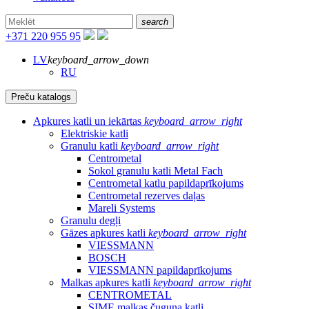
search
+371 220 955 95
LV
keyboard_arrow_down
RU
Preču katalogs
Apkures katli un iekārtas
keyboard_arrow_right
Elektriskie katli
Granulu katli
keyboard_arrow_right
Centrometal
Sokol granulu katli Metal Fach
Centrometal katlu papildaprīkojums
Centrometal rezerves daļas
Mareli Systems
Granulu degļi
Gāzes apkures katli
keyboard_arrow_right
VIESSMANN
BOSCH
VIESSMANN papildaprīkojums
Malkas apkures katli
keyboard_arrow_right
CENTROMETAL
SIME malkas čuguna katli