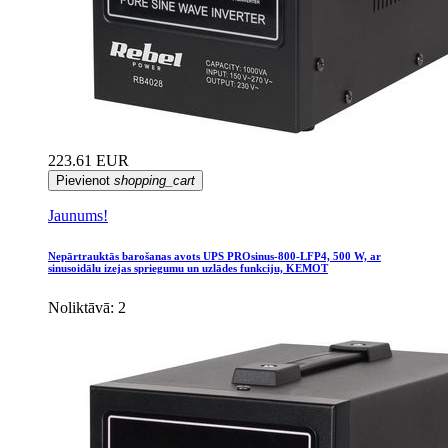
223.61 EUR
Pievienot
shopping_cart
Jaunums!
Nepārtrauktās barošanas avots UPS PROsinus-800-LFP4, 500 W, ar
sinusoidālu izejas spriegumu un uzlādes funkciju, KEMOT
Noliktāvā: 2