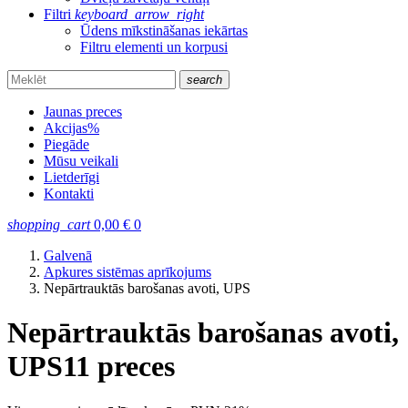
Filtri
keyboard_arrow_right
Ūdens mīkstināšanas iekārtas
Filtru elementi un korpusi
search
Jaunas preces
Akcijas
%
Piegāde
Mūsu veikali
Lietderīgi
Kontakti
shopping_cart
0,00
€
0
Galvenā
Apkures sistēmas aprīkojums
Nepārtrauktās barošanas avoti, UPS
Nepārtrauktās barošanas avoti,
UPS
11 preces