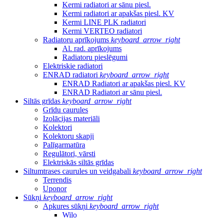
Kermi radiatori ar sānu piesl.
Kermi radiatori ar apakšas piesl. KV
Kermi LINE PLK radiatori
Kermi VERTEO radiatori
Radiatoru aprīkojums
keyboard_arrow_right
Al. rad. aprīkojums
Radiatoru pieslēgumi
Elektriskie radiatori
ENRAD radiatori
keyboard_arrow_right
ENRAD Radiatori ar apakšas piesl. KV
ENRAD Radiatori ar sānu piesl.
Siltās grīdas
keyboard_arrow_right
Grīdu caurules
Izolācijas materiāli
Kolektori
Kolektoru skapji
Palīgarmatūra
Regulātori, vārsti
Elektriskās siltās grīdas
Siltumtrases caurules un veidgabali
keyboard_arrow_right
Terrendis
Uponor
Sūkņi
keyboard_arrow_right
Apkures sūkņi
keyboard_arrow_right
Wilo