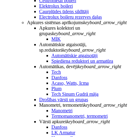
Centrometal boileri
Elektrolux boileri
Caurplūdes ūdens sildītāji
Electrolux boileru rezerves daļas
Apkures sistēmas aprīkojums
keyboard_arrow_right
Apkures kolektori un
grupas
keyboard_arrow_right
MIK
Automātiskie atgaisotāji,
sp.reduktori
keyboard_arrow_right
Automātiskie atgaisotāji
Spiediena reduktori un armatūra
Automātikas, devēji
keyboard_arrow_right
Tech
Danfoss
Acaso, Watts, Icma
Plum
Tech Sinum Gudrā māja
Drošības vārsti un grupas
Manometri, termometri
keyboard_arrow_right
Manometri
Termomanometri, termometri
Vārsti apkurei
keyboard_arrow_right
Danfoss
LK Armatur