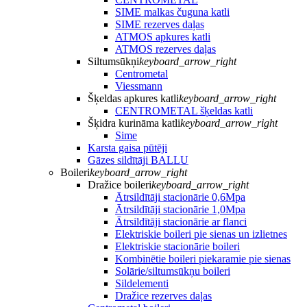
SIME malkas čuguna katli
SIME rezerves daļas
ATMOS apkures katli
ATMOS rezerves daļas
Siltumsūkņi
keyboard_arrow_right
Centrometal
Viessmann
Šķeldas apkures katli
keyboard_arrow_right
CENTROMETAL šķeldas katli
Šķidra kurināma katli
keyboard_arrow_right
Sime
Karsta gaisa pūtēji
Gāzes sildītāji BALLU
Boileri
keyboard_arrow_right
Dražice boileri
keyboard_arrow_right
Ātrsildītāji stacionārie 0,6Mpa
Ātrsildītāji stacionārie 1,0Mpa
Ātrsildītāji stacionārie ar flanci
Elektriskie boileri pie sienas un izlietnes
Elektriskie stacionārie boileri
Kombinētie boileri piekaramie pie sienas
Solārie/siltumsūkņu boileri
Sildelementi
Dražice rezerves daļas