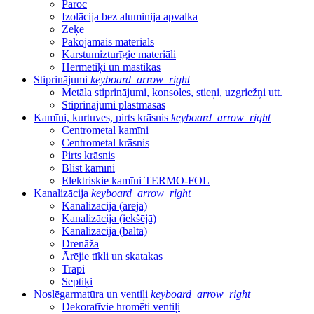
Paroc
Izolācija bez aluminija apvalka
Zeķe
Pakojamais materiāls
Karstumizturīgie materiāli
Hermētiķi un mastikas
Stiprinājumi
keyboard_arrow_right
Metāla stiprinājumi, konsoles, stieņi, uzgriežņi utt.
Stiprinājumi plastmasas
Kamīni, kurtuves, pirts krāsnis
keyboard_arrow_right
Centrometal kamīni
Centrometal krāsnis
Pirts krāsnis
Blist kamīni
Elektriskie kamīni TERMO-FOL
Kanalizācija
keyboard_arrow_right
Kanalizācija (ārēja)
Kanalizācija (iekšējā)
Kanalizācija (baltā)
Drenāža
Ārējie tīkli un skatakas
Trapi
Septiķi
Noslēgarmatūra un ventiļi
keyboard_arrow_right
Dekoratīvie hromēti ventiļi