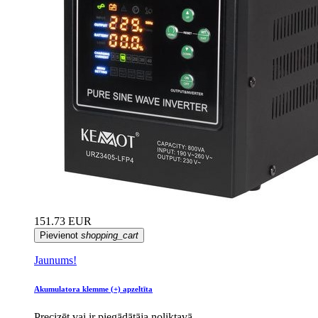
151.73 EUR
Pievienot
shopping_cart
Jaunums!
Akumulatora klemme (+) apzeltīta
Precizēt vai ir piegādātāja noliktavā