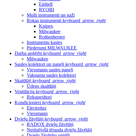
Einhell
RYOBI
Multi instrumenti un naži
Rokas instrumenti
keyboard_arrow_right
Knipex
Milwaukee
Rothenberger
Instrumentu kastes
Piederumi MILWAUKEE
Darba apģērbi
keyboard_arrow_right
Milwaukee
Saules kolektori un paneļi
keyboard_arrow_right
Viessmann saules paneļi
Vakuuma saules kolektori
Skaitītāji
keyboard_arrow_right
Ūdens skaitītāji
Ventilācija
keyboard_arrow_right
Rekuperātori
Kondicionieri
keyboard_arrow_right
Electrolux
Viessmann
Dvieļu žāvētāji
keyboard_arrow_right
RADOX dvieļu žāvētāji
Nerūsējošā tērauda dvieļu žāvētāji
Dvieļu žāvētāju ventīļi