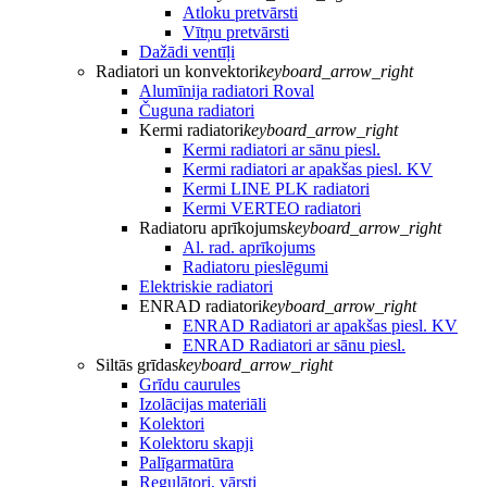
Atloku pretvārsti
Vītņu pretvārsti
Dažādi ventīļi
Radiatori un konvektori
keyboard_arrow_right
Alumīnija radiatori Roval
Čuguna radiatori
Kermi radiatori
keyboard_arrow_right
Kermi radiatori ar sānu piesl.
Kermi radiatori ar apakšas piesl. KV
Kermi LINE PLK radiatori
Kermi VERTEO radiatori
Radiatoru aprīkojums
keyboard_arrow_right
Al. rad. aprīkojums
Radiatoru pieslēgumi
Elektriskie radiatori
ENRAD radiatori
keyboard_arrow_right
ENRAD Radiatori ar apakšas piesl. KV
ENRAD Radiatori ar sānu piesl.
Siltās grīdas
keyboard_arrow_right
Grīdu caurules
Izolācijas materiāli
Kolektori
Kolektoru skapji
Palīgarmatūra
Regulātori, vārsti