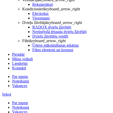
Rekuperātori
Kondicionieri
keyboard_arrow_right
Electrolux
Viessmann
Dvieļu žāvētāji
keyboard_arrow_right
RADOX dvieļu žāvētāji
Nerūsējošā tērauda dvieļu žāvētāji
Dvieļu žāvētāju ventīļi
Filtri
keyboard_arrow_right
Ūdens mīkstināšanas iekārtas
Filtru elementi un korpusi
Piegāde
Mūsu veikali
Lietderīgi
Kontakti
Par mums
Noteikumi
Vakances
Sekot
Par mums
Noteikumi
Vakances