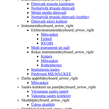
Dūmvadi granulu kamīniem
Nerūsējošā tērauda dūmvadi
Melnā metāla dūmvadi
Nerūsējošā tērauda dūmvadi (izolētie)
Dūmvadi gāzes katliem
Instrumenti
keyboard_arrow_right
Elektroinstrumenti
keyboard_arrow_right
Milwaukee
Einhell
RYOBI
Multi instrumenti un naži
Rokas instrumenti
keyboard_arrow_right
Knipex
Milwaukee
Rothenberger
Instrumentu kastes
Piederumi MILWAUKEE
Darba apģērbi
keyboard_arrow_right
Milwaukee
Saules kolektori un paneļi
keyboard_arrow_right
Viessmann saules paneļi
Vakuuma saules kolektori
Skaitītāji
keyboard_arrow_right
Ūdens skaitītāji
Ventilācija
keyboard_arrow_right