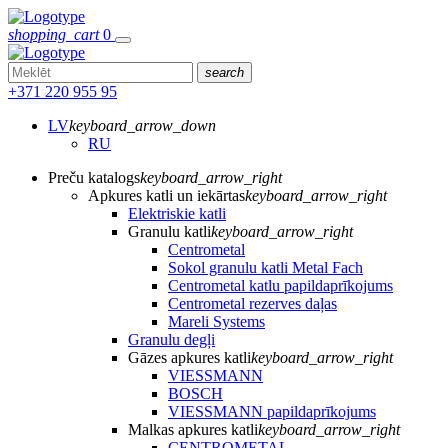
shopping_cart
0
search
+371 220 955 95
LV
keyboard_arrow_down
RU
Preču katalogs
keyboard_arrow_right
Apkures katli un iekārtas
keyboard_arrow_right
Elektriskie katli
Granulu katli
keyboard_arrow_right
Centrometal
Sokol granulu katli Metal Fach
Centrometal katlu papildaprīkojums
Centrometal rezerves daļas
Mareli Systems
Granulu degļi
Gāzes apkures katli
keyboard_arrow_right
VIESSMANN
BOSCH
VIESSMANN papildaprīkojums
Malkas apkures katli
keyboard_arrow_right
CENTROMETAL