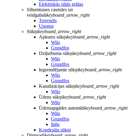
Elektriskās siltās grīdas
Siltumtrases caurules un
veidgabali
keyboard_arrow_right
Terrendis
Uponor
Sūkņi
keyboard_arrow_right
Apkures sūkņi
keyboard_arrow_right
Wilo
Grundfos
Dziļurbuma sūkņi
keyboard_arrow_right
Wilo
Grundfos
Iegremdējamie sūkņi
keyboard_arrow_right
Wilo
Grundfos
Kanalizācijas sūkņi
keyboard_arrow_right
Wilo
Ūdens sūkņi
keyboard_arrow_right
Wilo
Ūdensapgādes automāti
keyboard_arrow_right
Wilo
Grundfos
Itāļu
Kondesāta sūkņi
Dūmvadi
keyboard_arrow_right