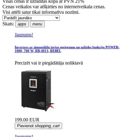
Visas cenas ir uzrādītas kopā ar PVN 21%
Cenas veikalos var atšķirties no internetveikala cenas.
Visi attēli satur tikai informatīvu nozīmi.
Skats:
apps
menu
Jaunums!
Invertors ar sinusoidālu izejas spriegumu un uzlādes funkciju POWER-
1000, 700 W, RB-4013, REBEL
Precizēt vai ir piegādātāja noliktavā
199.00 EUR
Pievienot
shopping_cart
Jaunums!