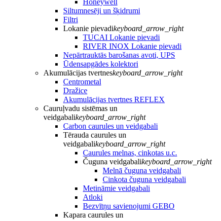
Honeywell
Siltumnesēji un šķidrumi
Filtri
Lokanie pievadi
keyboard_arrow_right
TUCAI Lokanie pievadi
RIVER INOX Lokanie pievadi
Nepārtrauktās barošanas avoti, UPS
Ūdensapgādes kolektori
Akumulācijas tvertnes
keyboard_arrow_right
Centrometal
Dražice
Akumulācijas tvertnes REFLEX
Cauruļvadu sistēmas un
veidgabali
keyboard_arrow_right
Carbon caurules un veidgabali
Tērauda caurules un
veidgabali
keyboard_arrow_right
Caurules melnas, cinkotas u.c.
Čuguna veidgabali
keyboard_arrow_right
Melnā čuguna veidgabali
Cinkota čuguna veidgabali
Metināmie veidgabali
Atloki
Bezvītņu savienojumi GEBO
Kapara caurules un