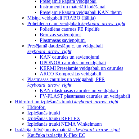
Presējamie kapara veidgabali
Instrumenti un materiāli lodēšanai
Presējamie kapara veidgabali KAN-therm
Misiņa veidgabali FRABO (Itālija)
Polietilēna c. un veidgabali
keyboard_arrow_right
Polietilēna caurues PE Pipelife
Bronzas savienojumi
Plastmasas savienojumi
Presējamā daudzslāņu c. un veidgabali
keyboard_arrow_right
KAN caurules un savienojumi
UPONOR caurules un veidgabali
KERMI Presējamie veidgabali un caurules
ARCO Kompresijas veidgabali
Plastmasas caurules un veidgabali, PPR
keyboard_arrow_right
KAN plastmasas caurules un veidgabali
FV-PLAST plastmasas caurules un veidgabali
Hidrofori un izplešanās trauki
keyboard_arrow_right
Hidrofori
Izplešanās trauki
Izplešanās trauki REFLEX
Izplešanās trauki NEMA Winkelmann
Izolācija, blīvējamais materiāls
keyboard_arrow_right
Kaučuka izolācija K-Flex EC