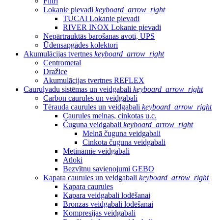
Filtri
Lokanie pievadi
keyboard_arrow_right
TUCAI Lokanie pievadi
RIVER INOX Lokanie pievadi
Nepārtrauktās barošanas avoti, UPS
Ūdensapgādes kolektori
Akumulācijas tvertnes
keyboard_arrow_right
Centrometal
Dražice
Akumulācijas tvertnes REFLEX
Cauruļvadu sistēmas un veidgabali
keyboard_arrow_right
Carbon caurules un veidgabali
Tērauda caurules un veidgabali
keyboard_arrow_right
Caurules melnas, cinkotas u.c.
Čuguna veidgabali
keyboard_arrow_right
Melnā čuguna veidgabali
Cinkota čuguna veidgabali
Metināmie veidgabali
Atloki
Bezvītņu savienojumi GEBO
Kapara caurules un veidgabali
keyboard_arrow_right
Kapara caurules
Kapara veidgabali lodēšanai
Bronzas veidgabali lodēšanai
Kompresijas veidgabali