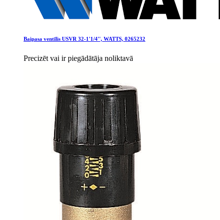
Baipasa ventīlis USVR 32-1'1/4'', WATTS, 0265232
Precizēt vai ir piegādātāja noliktavā