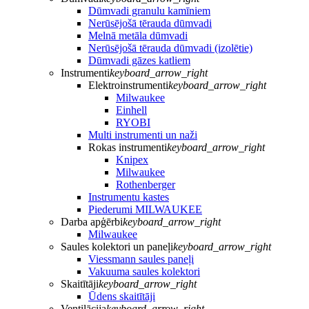
Dūmvadi granulu kamīniem
Nerūsējošā tērauda dūmvadi
Melnā metāla dūmvadi
Nerūsējošā tērauda dūmvadi (izolētie)
Dūmvadi gāzes katliem
Instrumenti
keyboard_arrow_right
Elektroinstrumenti
keyboard_arrow_right
Milwaukee
Einhell
RYOBI
Multi instrumenti un naži
Rokas instrumenti
keyboard_arrow_right
Knipex
Milwaukee
Rothenberger
Instrumentu kastes
Piederumi MILWAUKEE
Darba apģērbi
keyboard_arrow_right
Milwaukee
Saules kolektori un paneļi
keyboard_arrow_right
Viessmann saules paneļi
Vakuuma saules kolektori
Skaitītāji
keyboard_arrow_right
Ūdens skaitītāji
Ventilācija
keyboard_arrow_right