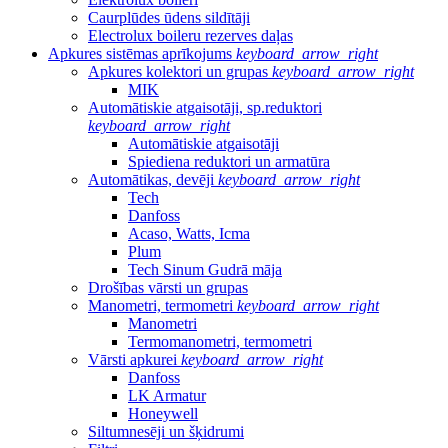
Caurplūdes ūdens sildītāji
Electrolux boileru rezerves daļas
Apkures sistēmas aprīkojums
keyboard_arrow_right
Apkures kolektori un grupas
keyboard_arrow_right
MIK
Automātiskie atgaisotāji, sp.reduktori
keyboard_arrow_right
Automātiskie atgaisotāji
Spiediena reduktori un armatūra
Automātikas, devēji
keyboard_arrow_right
Tech
Danfoss
Acaso, Watts, Icma
Plum
Tech Sinum Gudrā māja
Drošības vārsti un grupas
Manometri, termometri
keyboard_arrow_right
Manometri
Termomanometri, termometri
Vārsti apkurei
keyboard_arrow_right
Danfoss
LK Armatur
Honeywell
Siltumnesēji un šķidrumi