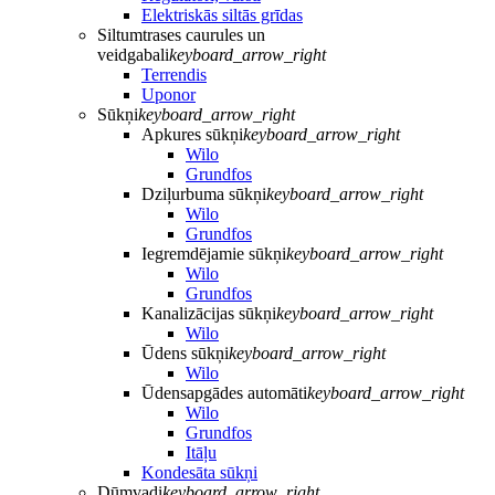
Elektriskās siltās grīdas
Siltumtrases caurules un
veidgabali
keyboard_arrow_right
Terrendis
Uponor
Sūkņi
keyboard_arrow_right
Apkures sūkņi
keyboard_arrow_right
Wilo
Grundfos
Dziļurbuma sūkņi
keyboard_arrow_right
Wilo
Grundfos
Iegremdējamie sūkņi
keyboard_arrow_right
Wilo
Grundfos
Kanalizācijas sūkņi
keyboard_arrow_right
Wilo
Ūdens sūkņi
keyboard_arrow_right
Wilo
Ūdensapgādes automāti
keyboard_arrow_right
Wilo
Grundfos
Itāļu
Kondesāta sūkņi
Dūmvadi
keyboard_arrow_right