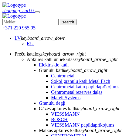
shopping_cart
0
search
+371 220 955 95
LV
keyboard_arrow_down
RU
Preču katalogs
keyboard_arrow_right
Apkures katli un iekārtas
keyboard_arrow_right
Elektriskie katli
Granulu katli
keyboard_arrow_right
Centrometal
Sokol granulu katli Metal Fach
Centrometal katlu papildaprīkojums
Centrometal rezerves daļas
Mareli Systems
Granulu degļi
Gāzes apkures katli
keyboard_arrow_right
VIESSMANN
BOSCH
VIESSMANN papildaprīkojums
Malkas apkures katli
keyboard_arrow_right
CENTROMETAL