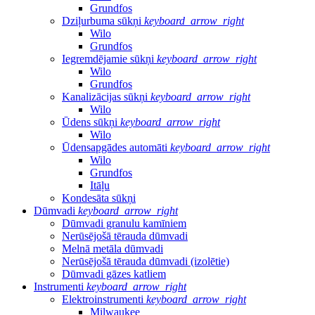
Grundfos
Dziļurbuma sūkņi
keyboard_arrow_right
Wilo
Grundfos
Iegremdējamie sūkņi
keyboard_arrow_right
Wilo
Grundfos
Kanalizācijas sūkņi
keyboard_arrow_right
Wilo
Ūdens sūkņi
keyboard_arrow_right
Wilo
Ūdensapgādes automāti
keyboard_arrow_right
Wilo
Grundfos
Itāļu
Kondesāta sūkņi
Dūmvadi
keyboard_arrow_right
Dūmvadi granulu kamīniem
Nerūsējošā tērauda dūmvadi
Melnā metāla dūmvadi
Nerūsējošā tērauda dūmvadi (izolētie)
Dūmvadi gāzes katliem
Instrumenti
keyboard_arrow_right
Elektroinstrumenti
keyboard_arrow_right
Milwaukee