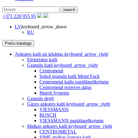
search
+371 220 955 95
LV
keyboard_arrow_down
RU
Preču katalogs
Apkures katli un iekārtas
keyboard_arrow_right
Elektriskie katli
Granulu katli
keyboard_arrow_right
Centrometal
Sokol granulu katli Metal Fach
Centrometal katlu papildaprīkojums
Centrometal rezerves daļas
Mareli Systems
Granulu degļi
Gāzes apkures katli
keyboard_arrow_right
VIESSMANN
BOSCH
VIESSMANN papildaprīkojums
Malkas apkures katli
keyboard_arrow_right
CENTROMETAL
SIME malkas čuguna katli