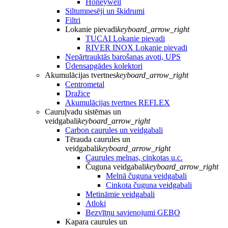
Honeywell
Siltumnesēji un šķidrumi
Filtri
Lokanie pievadi
keyboard_arrow_right
TUCAI Lokanie pievadi
RIVER INOX Lokanie pievadi
Nepārtrauktās barošanas avoti, UPS
Ūdensapgādes kolektori
Akumulācijas tvertnes
keyboard_arrow_right
Centrometal
Dražice
Akumulācijas tvertnes REFLEX
Cauruļvadu sistēmas un
veidgabali
keyboard_arrow_right
Carbon caurules un veidgabali
Tērauda caurules un
veidgabali
keyboard_arrow_right
Caurules melnas, cinkotas u.c.
Čuguna veidgabali
keyboard_arrow_right
Melnā čuguna veidgabali
Cinkota čuguna veidgabali
Metināmie veidgabali
Atloki
Bezvītņu savienojumi GEBO
Kapara caurules un