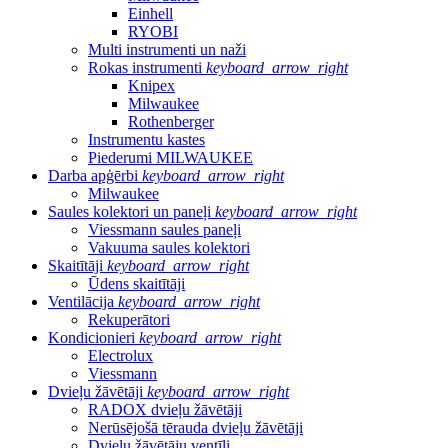
Einhell
RYOBI
Multi instrumenti un naži
Rokas instrumenti
keyboard_arrow_right
Knipex
Milwaukee
Rothenberger
Instrumentu kastes
Piederumi MILWAUKEE
Darba apģērbi
keyboard_arrow_right
Milwaukee
Saules kolektori un paneļi
keyboard_arrow_right
Viessmann saules paneļi
Vakuuma saules kolektori
Skaitītāji
keyboard_arrow_right
Ūdens skaitītāji
Ventilācija
keyboard_arrow_right
Rekuperātori
Kondicionieri
keyboard_arrow_right
Electrolux
Viessmann
Dvieļu žāvētāji
keyboard_arrow_right
RADOX dvieļu žāvētāji
Nerūsējošā tērauda dvieļu žāvētāji
Dvieļu žāvētāju ventīļi