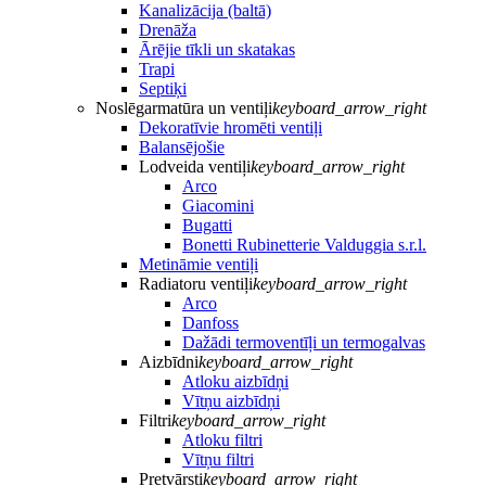
Kanalizācija (baltā)
Drenāža
Ārējie tīkli un skatakas
Trapi
Septiķi
Noslēgarmatūra un ventiļi
keyboard_arrow_right
Dekoratīvie hromēti ventiļi
Balansējošie
Lodveida ventiļi
keyboard_arrow_right
Arco
Giacomini
Bugatti
Bonetti Rubinetterie Valduggia s.r.l.
Metināmie ventiļi
Radiatoru ventiļi
keyboard_arrow_right
Arco
Danfoss
Dažādi termoventīļi un termogalvas
Aizbīdni
keyboard_arrow_right
Atloku aizbīdņi
Vītņu aizbīdņi
Filtri
keyboard_arrow_right
Atloku filtri
Vītņu filtri
Pretvārsti
keyboard_arrow_right