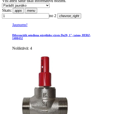
Visi attēli satur tikai informatīvu nozīmi.
Skats:
apps
menu
no 2
chevron_right
Jaunums!
Diferenciālā spiediena pārplūdes vārsts Dn20, 1'', taisns, HERZ,
1400432
Noliktāvā: 4