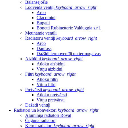
Balansējošie
Lodveida ventiļi
keyboard_arrow_right
Arco
Giacomini
Bugatti
Bonetti Rubinetterie Valduggia s.r.l.
Metināmie ventiļi
Radiatoru ventiļi
keyboard_arrow_right
Arco
Danfoss
Dažādi termoventīļi un termogalvas
Aizbīdni
keyboard_arrow_right
Atloku aizbīdņi
Vītņu aizbīdņi
Filtri
keyboard_arrow_right
Atloku filtri
Vītņu filtri
Pretvārsti
keyboard_arrow_right
Atloku pretvārsti
Vītņu pretvārsti
Dažādi ventīļi
Radiatori un konvektori
keyboard_arrow_right
Alumīnija radiatori Roval
Čuguna radiatori
Kermi radiatori
keyboard_arrow_right