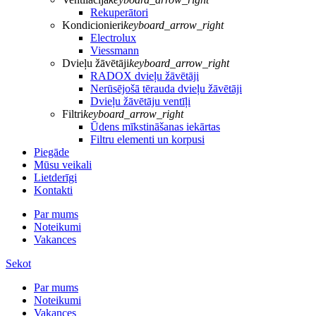
Rekuperātori
Kondicionieri
keyboard_arrow_right
Electrolux
Viessmann
Dvieļu žāvētāji
keyboard_arrow_right
RADOX dvieļu žāvētāji
Nerūsējošā tērauda dvieļu žāvētāji
Dvieļu žāvētāju ventīļi
Filtri
keyboard_arrow_right
Ūdens mīkstināšanas iekārtas
Filtru elementi un korpusi
Piegāde
Mūsu veikali
Lietderīgi
Kontakti
Par mums
Noteikumi
Vakances
Sekot
Par mums
Noteikumi
Vakances