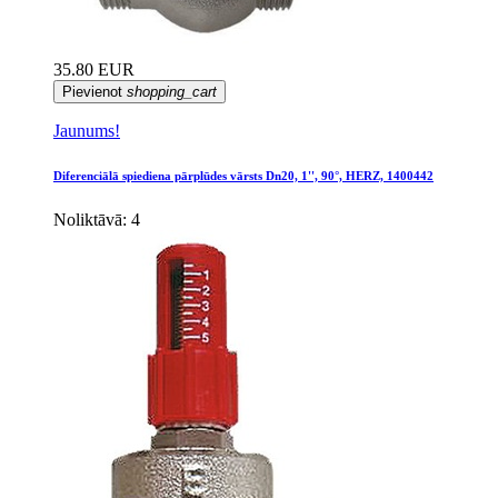
35.80 EUR
Pievienot
shopping_cart
Jaunums!
Diferenciālā spiediena pārplūdes vārsts Dn20, 1'', 90°, HERZ, 1400442
Noliktāvā: 4