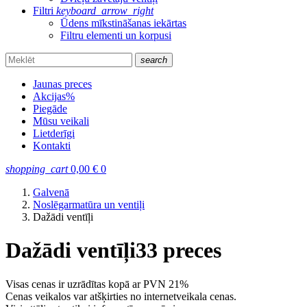
Filtri
keyboard_arrow_right
Ūdens mīkstināšanas iekārtas
Filtru elementi un korpusi
search
Jaunas preces
Akcijas
%
Piegāde
Mūsu veikali
Lietderīgi
Kontakti
shopping_cart
0,00
€
0
Galvenā
Noslēgarmatūra un ventiļi
Dažādi ventīļi
Dažādi ventīļi
33 preces
Visas cenas ir uzrādītas kopā ar PVN 21%
Cenas veikalos var atšķirties no internetveikala cenas.