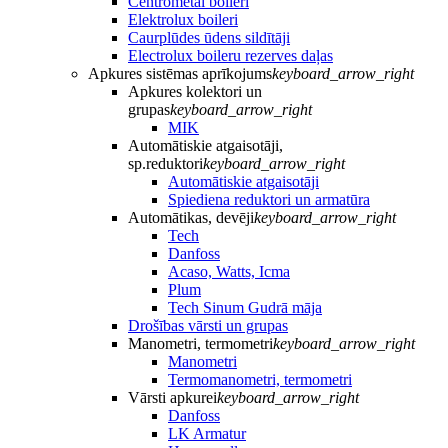
Centrometal boileri
Elektrolux boileri
Caurplūdes ūdens sildītāji
Electrolux boileru rezerves daļas
Apkures sistēmas aprīkojums
keyboard_arrow_right
Apkures kolektori un
grupas
keyboard_arrow_right
MIK
Automātiskie atgaisotāji,
sp.reduktori
keyboard_arrow_right
Automātiskie atgaisotāji
Spiediena reduktori un armatūra
Automātikas, devēji
keyboard_arrow_right
Tech
Danfoss
Acaso, Watts, Icma
Plum
Tech Sinum Gudrā māja
Drošības vārsti un grupas
Manometri, termometri
keyboard_arrow_right
Manometri
Termomanometri, termometri
Vārsti apkurei
keyboard_arrow_right
Danfoss
LK Armatur