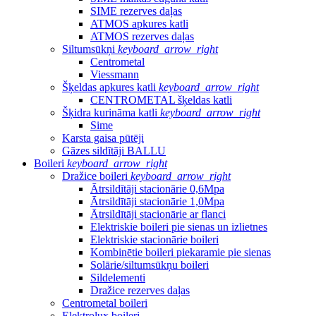
SIME rezerves daļas
ATMOS apkures katli
ATMOS rezerves daļas
Siltumsūkņi
keyboard_arrow_right
Centrometal
Viessmann
Šķeldas apkures katli
keyboard_arrow_right
CENTROMETAL šķeldas katli
Šķidra kurināma katli
keyboard_arrow_right
Sime
Karsta gaisa pūtēji
Gāzes sildītāji BALLU
Boileri
keyboard_arrow_right
Dražice boileri
keyboard_arrow_right
Ātrsildītāji stacionārie 0,6Mpa
Ātrsildītāji stacionārie 1,0Mpa
Ātrsildītāji stacionārie ar flanci
Elektriskie boileri pie sienas un izlietnes
Elektriskie stacionārie boileri
Kombinētie boileri piekaramie pie sienas
Solārie/siltumsūkņu boileri
Sildelementi
Dražice rezerves daļas
Centrometal boileri
Elektrolux boileri