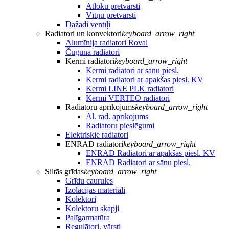
Atloku pretvārsti
Vītņu pretvārsti
Dažādi ventīļi
Radiatori un konvektori
keyboard_arrow_right
Alumīnija radiatori Roval
Čuguna radiatori
Kermi radiatori
keyboard_arrow_right
Kermi radiatori ar sānu piesl.
Kermi radiatori ar apakšas piesl. KV
Kermi LINE PLK radiatori
Kermi VERTEO radiatori
Radiatoru aprīkojums
keyboard_arrow_right
Al. rad. aprīkojums
Radiatoru pieslēgumi
Elektriskie radiatori
ENRAD radiatori
keyboard_arrow_right
ENRAD Radiatori ar apakšas piesl. KV
ENRAD Radiatori ar sānu piesl.
Siltās grīdas
keyboard_arrow_right
Grīdu caurules
Izolācijas materiāli
Kolektori
Kolektoru skapji
Palīgarmatūra
Regulātori, vārsti