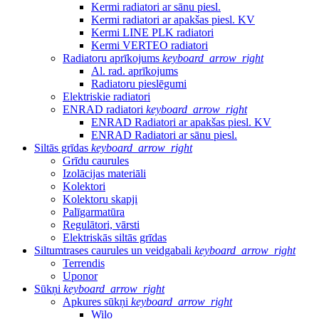
Kermi radiatori ar sānu piesl.
Kermi radiatori ar apakšas piesl. KV
Kermi LINE PLK radiatori
Kermi VERTEO radiatori
Radiatoru aprīkojums
keyboard_arrow_right
Al. rad. aprīkojums
Radiatoru pieslēgumi
Elektriskie radiatori
ENRAD radiatori
keyboard_arrow_right
ENRAD Radiatori ar apakšas piesl. KV
ENRAD Radiatori ar sānu piesl.
Siltās grīdas
keyboard_arrow_right
Grīdu caurules
Izolācijas materiāli
Kolektori
Kolektoru skapji
Palīgarmatūra
Regulātori, vārsti
Elektriskās siltās grīdas
Siltumtrases caurules un veidgabali
keyboard_arrow_right
Terrendis
Uponor
Sūkņi
keyboard_arrow_right
Apkures sūkņi
keyboard_arrow_right
Wilo