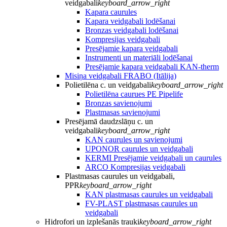
veidgabali
keyboard_arrow_right
Kapara caurules
Kapara veidgabali lodēšanai
Bronzas veidgabali lodēšanai
Kompresijas veidgabali
Presējamie kapara veidgabali
Instrumenti un materiāli lodēšanai
Presējamie kapara veidgabali KAN-therm
Misiņa veidgabali FRABO (Itālija)
Polietilēna c. un veidgabali
keyboard_arrow_right
Polietilēna caurues PE Pipelife
Bronzas savienojumi
Plastmasas savienojumi
Presējamā daudzslāņu c. un
veidgabali
keyboard_arrow_right
KAN caurules un savienojumi
UPONOR caurules un veidgabali
KERMI Presējamie veidgabali un caurules
ARCO Kompresijas veidgabali
Plastmasas caurules un veidgabali,
PPR
keyboard_arrow_right
KAN plastmasas caurules un veidgabali
FV-PLAST plastmasas caurules un
veidgabali
Hidrofori un izplešanās trauki
keyboard_arrow_right