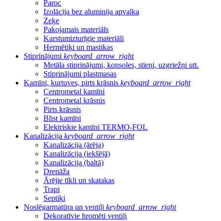
Paroc
Izolācija bez aluminija apvalka
Zeķe
Pakojamais materiāls
Karstumizturīgie materiāli
Hermētiķi un mastikas
Stiprinājumi
keyboard_arrow_right
Metāla stiprinājumi, konsoles, stieņi, uzgriežņi utt.
Stiprinājumi plastmasas
Kamīni, kurtuves, pirts krāsnis
keyboard_arrow_right
Centrometal kamīni
Centrometal krāsnis
Pirts krāsnis
Blist kamīni
Elektriskie kamīni TERMO-FOL
Kanalizācija
keyboard_arrow_right
Kanalizācija (ārēja)
Kanalizācija (iekšējā)
Kanalizācija (baltā)
Drenāža
Ārējie tīkli un skatakas
Trapi
Septiķi
Noslēgarmatūra un ventiļi
keyboard_arrow_right
Dekoratīvie hromēti ventiļi