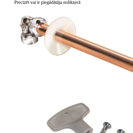
Precizēt vai ir piegādātāja noliktavā