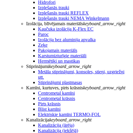
Hidrofori
Izplešanās trauki
Izplešanās trauki REFLEX
Izplešanās trauki NEMA Winkelmann
Izolācija, blīvējamais materiāls
keyboard_arrow_right
Kaučuka izolācija K-Flex EC
Paroc
Izolācija bez aluminija apvalka
Zeķe
Pakojamais materiāls
Karstumizturīgie materiāli
Hermētiķi un mastikas
Stiprinājumi
keyboard_arrow_right
Metāla stiprinājumi, konsoles, stieņi, uzgriežņi
utt.
Stiprinājumi plastmasas
Kamīni, kurtuves, pirts krāsnis
keyboard_arrow_right
Centrometal kamīni
Centrometal krāsnis
Pirts krāsnis
Blist kamīni
Elektriskie kamīni TERMO-FOL
Kanalizācija
keyboard_arrow_right
Kanalizācija (ārēja)
Kanalizācija (iekšējā)