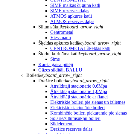
SIME malkas čuguna katli
SIME rezerves daļas
ATMOS apkures katli
ATMOS rezerves daļas
Siltumsūkņi
keyboard_arrow_right
Centrometal
Viessmann
Šķeldas apkures katli
keyboard_arrow_right
CENTROMETAL šķeldas katli
Šķidra kurināma katli
keyboard_arrow_right
Sime
Karsta gaisa pūtēji
Gāzes sildītāji BALLU
Boileri
keyboard_arrow_right
Dražice boileri
keyboard_arrow_right
Ātrsildītāji stacionārie 0,6Mpa
Ātrsildītāji stacionārie 1,0Mpa
Ātrsildītāji stacionārie ar flanci
Elektriskie boileri pie sienas un izlietnes
Elektriskie stacionārie boileri
Kombinētie boileri piekaramie pie sienas
Solārie/siltumsūkņu boileri
Sildelementi
Dražice rezerves daļas