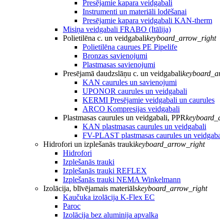
Presējamie kapara veidgabali
Instrumenti un materiāli lodēšanai
Presējamie kapara veidgabali KAN-therm
Misiņa veidgabali FRABO (Itālija)
Polietilēna c. un veidgabali
keyboard_arrow_right
Polietilēna caurues PE Pipelife
Bronzas savienojumi
Plastmasas savienojumi
Presējamā daudzslāņu c. un veidgabali
keyboard_a
KAN caurules un savienojumi
UPONOR caurules un veidgabali
KERMI Presējamie veidgabali un caurules
ARCO Kompresijas veidgabali
Plastmasas caurules un veidgabali, PPR
keyboard_
KAN plastmasas caurules un veidgabali
FV-PLAST plastmasas caurules un veidgaba
Hidrofori un izplešanās trauki
keyboard_arrow_right
Hidrofori
Izplešanās trauki
Izplešanās trauki REFLEX
Izplešanās trauki NEMA Winkelmann
Izolācija, blīvējamais materiāls
keyboard_arrow_right
Kaučuka izolācija K-Flex EC
Paroc
Izolācija bez aluminija apvalka