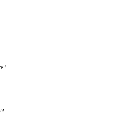
t
ght
ht