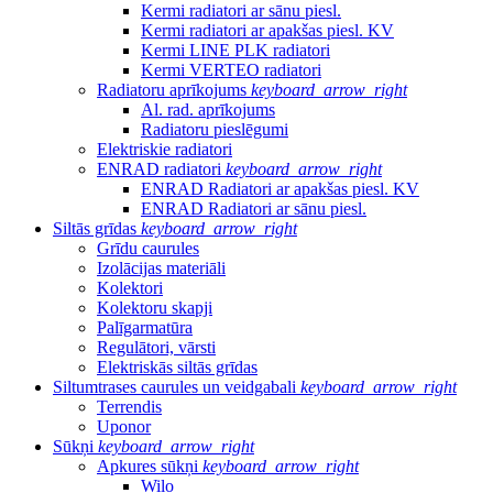
Kermi radiatori ar sānu piesl.
Kermi radiatori ar apakšas piesl. KV
Kermi LINE PLK radiatori
Kermi VERTEO radiatori
Radiatoru aprīkojums
keyboard_arrow_right
Al. rad. aprīkojums
Radiatoru pieslēgumi
Elektriskie radiatori
ENRAD radiatori
keyboard_arrow_right
ENRAD Radiatori ar apakšas piesl. KV
ENRAD Radiatori ar sānu piesl.
Siltās grīdas
keyboard_arrow_right
Grīdu caurules
Izolācijas materiāli
Kolektori
Kolektoru skapji
Palīgarmatūra
Regulātori, vārsti
Elektriskās siltās grīdas
Siltumtrases caurules un veidgabali
keyboard_arrow_right
Terrendis
Uponor
Sūkņi
keyboard_arrow_right
Apkures sūkņi
keyboard_arrow_right
Wilo