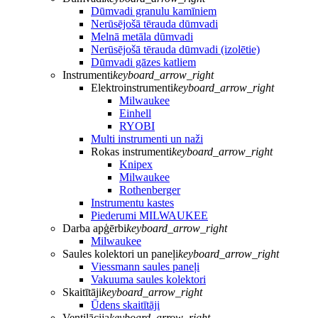
Dūmvadi granulu kamīniem
Nerūsējošā tērauda dūmvadi
Melnā metāla dūmvadi
Nerūsējošā tērauda dūmvadi (izolētie)
Dūmvadi gāzes katliem
Instrumenti
keyboard_arrow_right
Elektroinstrumenti
keyboard_arrow_right
Milwaukee
Einhell
RYOBI
Multi instrumenti un naži
Rokas instrumenti
keyboard_arrow_right
Knipex
Milwaukee
Rothenberger
Instrumentu kastes
Piederumi MILWAUKEE
Darba apģērbi
keyboard_arrow_right
Milwaukee
Saules kolektori un paneļi
keyboard_arrow_right
Viessmann saules paneļi
Vakuuma saules kolektori
Skaitītāji
keyboard_arrow_right
Ūdens skaitītāji
Ventilācija
keyboard_arrow_right