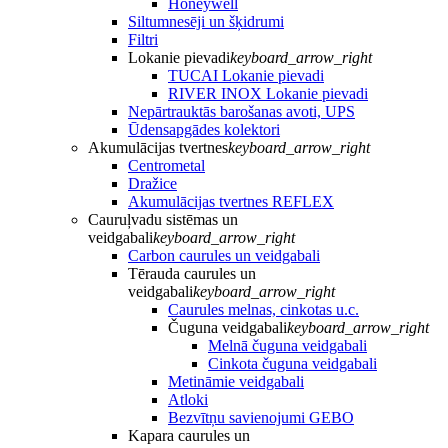
Honeywell
Siltumnesēji un šķidrumi
Filtri
Lokanie pievadi
keyboard_arrow_right
TUCAI Lokanie pievadi
RIVER INOX Lokanie pievadi
Nepārtrauktās barošanas avoti, UPS
Ūdensapgādes kolektori
Akumulācijas tvertnes
keyboard_arrow_right
Centrometal
Dražice
Akumulācijas tvertnes REFLEX
Cauruļvadu sistēmas un
veidgabali
keyboard_arrow_right
Carbon caurules un veidgabali
Tērauda caurules un
veidgabali
keyboard_arrow_right
Caurules melnas, cinkotas u.c.
Čuguna veidgabali
keyboard_arrow_right
Melnā čuguna veidgabali
Cinkota čuguna veidgabali
Metināmie veidgabali
Atloki
Bezvītņu savienojumi GEBO
Kapara caurules un