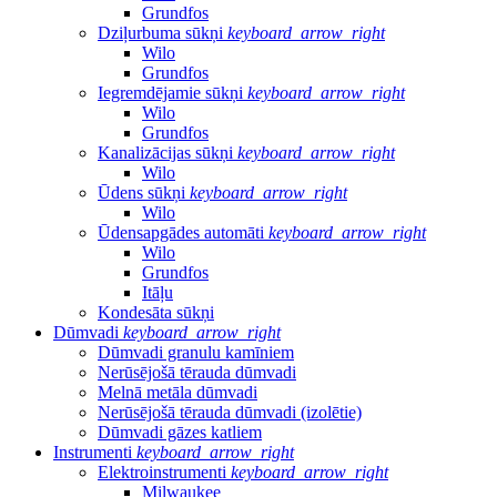
Grundfos
Dziļurbuma sūkņi
keyboard_arrow_right
Wilo
Grundfos
Iegremdējamie sūkņi
keyboard_arrow_right
Wilo
Grundfos
Kanalizācijas sūkņi
keyboard_arrow_right
Wilo
Ūdens sūkņi
keyboard_arrow_right
Wilo
Ūdensapgādes automāti
keyboard_arrow_right
Wilo
Grundfos
Itāļu
Kondesāta sūkņi
Dūmvadi
keyboard_arrow_right
Dūmvadi granulu kamīniem
Nerūsējošā tērauda dūmvadi
Melnā metāla dūmvadi
Nerūsējošā tērauda dūmvadi (izolētie)
Dūmvadi gāzes katliem
Instrumenti
keyboard_arrow_right
Elektroinstrumenti
keyboard_arrow_right
Milwaukee