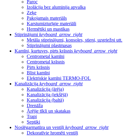
Paroc
Izolācija bez aluminija apvalka
Zeķe
Pakojamais materiāls
Karstumizturīgie materiāli
Hermētiķi un mastikas
Stiprinājumi
keyboard_arrow_right
Metāla stiprinājumi, konsoles, stieņi, uzgriežņi utt.
Stiprinājumi plastmasas
Kamīni, kurtuves, pirts krāsnis
keyboard_arrow_right
Centrometal kamīni
Centrometal krāsnis
Pirts krāsnis
Blist kamīni
Elektriskie kamīni TERMO-FOL
Kanalizācija
keyboard_arrow_right
Kanalizācija (ārēja)
Kanalizācija (iekšējā)
Kanalizācija (baltā)
Drenāža
Ārējie tīkli un skatakas
Trapi
Septiķi
Noslēgarmatūra un ventiļi
keyboard_arrow_right
Dekoratīvie hromēti ventiļi