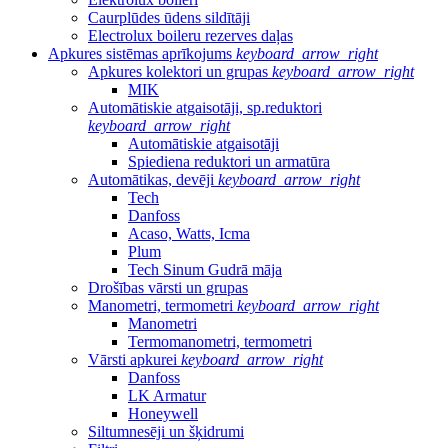
Caurplūdes ūdens sildītāji
Electrolux boileru rezerves daļas
Apkures sistēmas aprīkojums
keyboard_arrow_right
Apkures kolektori un grupas
keyboard_arrow_right
MIK
Automātiskie atgaisotāji, sp.reduktori
keyboard_arrow_right
Automātiskie atgaisotāji
Spiediena reduktori un armatūra
Automātikas, devēji
keyboard_arrow_right
Tech
Danfoss
Acaso, Watts, Icma
Plum
Tech Sinum Gudrā māja
Drošības vārsti un grupas
Manometri, termometri
keyboard_arrow_right
Manometri
Termomanometri, termometri
Vārsti apkurei
keyboard_arrow_right
Danfoss
LK Armatur
Honeywell
Siltumnesēji un šķidrumi