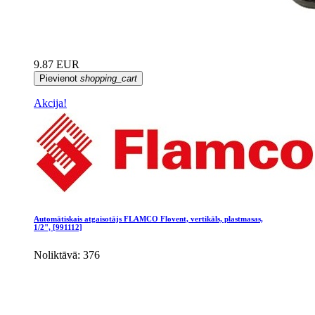
9.87 EUR
Pievienot
shopping_cart
Akcija!
Automātiskais atgaisotājs FLAMCO Flovent, vertikāls, plastmasas,
1/2", [991112]
Noliktāvā: 376