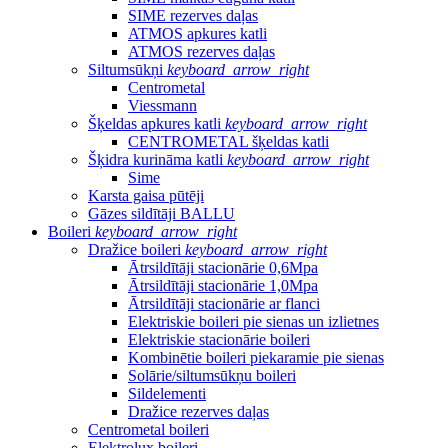
SIME rezerves daļas
ATMOS apkures katli
ATMOS rezerves daļas
Siltumsūkņi
keyboard_arrow_right
Centrometal
Viessmann
Šķeldas apkures katli
keyboard_arrow_right
CENTROMETAL šķeldas katli
Šķidra kurināma katli
keyboard_arrow_right
Sime
Karsta gaisa pūtēji
Gāzes sildītāji BALLU
Boileri
keyboard_arrow_right
Dražice boileri
keyboard_arrow_right
Ātrsildītāji stacionārie 0,6Mpa
Ātrsildītāji stacionārie 1,0Mpa
Ātrsildītāji stacionārie ar flanci
Elektriskie boileri pie sienas un izlietnes
Elektriskie stacionārie boileri
Kombinētie boileri piekaramie pie sienas
Solārie/siltumsūkņu boileri
Sildelementi
Dražice rezerves daļas
Centrometal boileri
Elektrolux boileri