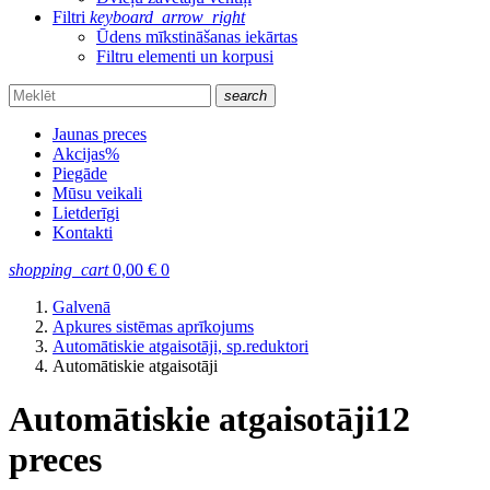
Filtri
keyboard_arrow_right
Ūdens mīkstināšanas iekārtas
Filtru elementi un korpusi
search
Jaunas preces
Akcijas
%
Piegāde
Mūsu veikali
Lietderīgi
Kontakti
shopping_cart
0,00
€
0
Galvenā
Apkures sistēmas aprīkojums
Automātiskie atgaisotāji, sp.reduktori
Automātiskie atgaisotāji
Automātiskie atgaisotāji
12
preces