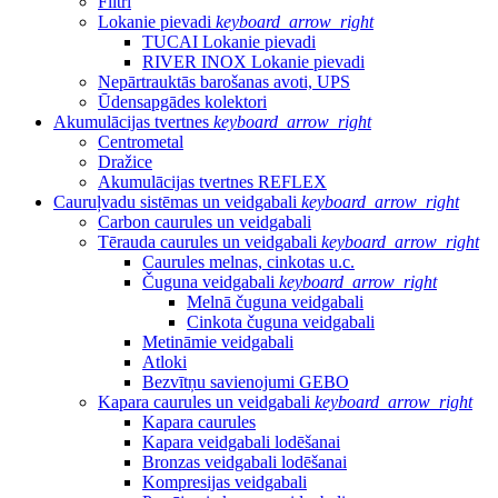
Filtri
Lokanie pievadi
keyboard_arrow_right
TUCAI Lokanie pievadi
RIVER INOX Lokanie pievadi
Nepārtrauktās barošanas avoti, UPS
Ūdensapgādes kolektori
Akumulācijas tvertnes
keyboard_arrow_right
Centrometal
Dražice
Akumulācijas tvertnes REFLEX
Cauruļvadu sistēmas un veidgabali
keyboard_arrow_right
Carbon caurules un veidgabali
Tērauda caurules un veidgabali
keyboard_arrow_right
Caurules melnas, cinkotas u.c.
Čuguna veidgabali
keyboard_arrow_right
Melnā čuguna veidgabali
Cinkota čuguna veidgabali
Metināmie veidgabali
Atloki
Bezvītņu savienojumi GEBO
Kapara caurules un veidgabali
keyboard_arrow_right
Kapara caurules
Kapara veidgabali lodēšanai
Bronzas veidgabali lodēšanai
Kompresijas veidgabali