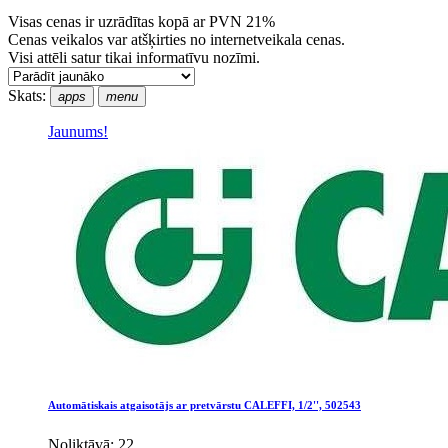
Visas cenas ir uzrādītas kopā ar PVN 21%
Cenas veikalos var atšķirties no internetveikala cenas.
Visi attēli satur tikai informatīvu nozīmi.
Skats:
apps
menu
Jaunums!
Automātiskais atgaisotājs ar pretvārstu CALEFFI, 1/2'', 502543
Noliktāvā: 22