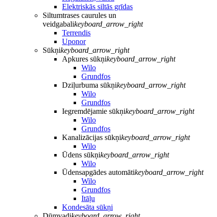
Elektriskās siltās grīdas
Siltumtrases caurules un
veidgabali
keyboard_arrow_right
Terrendis
Uponor
Sūkņi
keyboard_arrow_right
Apkures sūkņi
keyboard_arrow_right
Wilo
Grundfos
Dziļurbuma sūkņi
keyboard_arrow_right
Wilo
Grundfos
Iegremdējamie sūkņi
keyboard_arrow_right
Wilo
Grundfos
Kanalizācijas sūkņi
keyboard_arrow_right
Wilo
Ūdens sūkņi
keyboard_arrow_right
Wilo
Ūdensapgādes automāti
keyboard_arrow_right
Wilo
Grundfos
Itāļu
Kondesāta sūkņi
Dūmvadi
keyboard_arrow_right