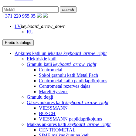
search
+371 220 955 95
LV
keyboard_arrow_down
RU
Preču katalogs
Apkures katli un iekārtas
keyboard_arrow_right
Elektriskie katli
Granulu katli
keyboard_arrow_right
Centrometal
Sokol granulu katli Metal Fach
Centrometal katlu papildaprīkojums
Centrometal rezerves daļas
Mareli Systems
Granulu degļi
Gāzes apkures katli
keyboard_arrow_right
VIESSMANN
BOSCH
VIESSMANN papildaprīkojums
Malkas apkures katli
keyboard_arrow_right
CENTROMETAL
SIME malkas čuguna katli