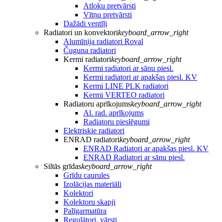
Atloku pretvārsti
Vītņu pretvārsti
Dažādi ventīļi
Radiatori un konvektori
keyboard_arrow_right
Alumīnija radiatori Roval
Čuguna radiatori
Kermi radiatori
keyboard_arrow_right
Kermi radiatori ar sānu piesl.
Kermi radiatori ar apakšas piesl. KV
Kermi LINE PLK radiatori
Kermi VERTEO radiatori
Radiatoru aprīkojums
keyboard_arrow_right
Al. rad. aprīkojums
Radiatoru pieslēgumi
Elektriskie radiatori
ENRAD radiatori
keyboard_arrow_right
ENRAD Radiatori ar apakšas piesl. KV
ENRAD Radiatori ar sānu piesl.
Siltās grīdas
keyboard_arrow_right
Grīdu caurules
Izolācijas materiāli
Kolektori
Kolektoru skapji
Palīgarmatūra
Regulātori, vārsti