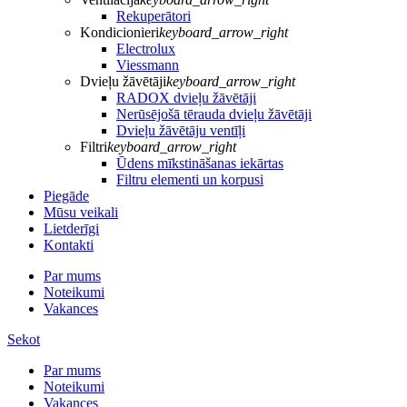
Rekuperātori
Kondicionieri
keyboard_arrow_right
Electrolux
Viessmann
Dvieļu žāvētāji
keyboard_arrow_right
RADOX dvieļu žāvētāji
Nerūsējošā tērauda dvieļu žāvētāji
Dvieļu žāvētāju ventīļi
Filtri
keyboard_arrow_right
Ūdens mīkstināšanas iekārtas
Filtru elementi un korpusi
Piegāde
Mūsu veikali
Lietderīgi
Kontakti
Par mums
Noteikumi
Vakances
Sekot
Par mums
Noteikumi
Vakances