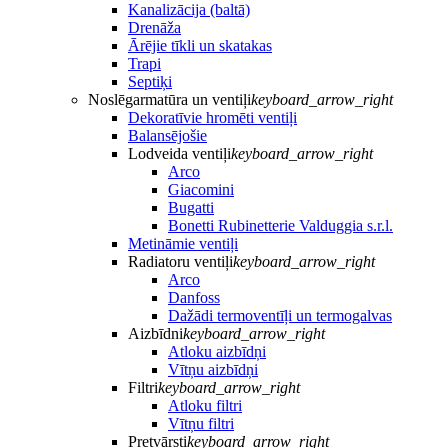
Kanalizācija (baltā)
Drenāža
Ārējie tīkli un skatakas
Trapi
Septiķi
Noslēgarmatūra un ventiļi
keyboard_arrow_right
Dekoratīvie hromēti ventiļi
Balansējošie
Lodveida ventiļi
keyboard_arrow_right
Arco
Giacomini
Bugatti
Bonetti Rubinetterie Valduggia s.r.l.
Metināmie ventiļi
Radiatoru ventiļi
keyboard_arrow_right
Arco
Danfoss
Dažādi termoventīļi un termogalvas
Aizbīdni
keyboard_arrow_right
Atloku aizbīdņi
Vītņu aizbīdņi
Filtri
keyboard_arrow_right
Atloku filtri
Vītņu filtri
Pretvārsti
keyboard_arrow_right