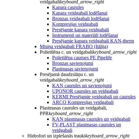
veidgabali
keyboard_arrow_right
Kapara caurules
Kapara veidgabali lodēšanai
Bronzas veidgabali lodēšanai
Kompresijas veidgabali
Presējamie kapara veidgabali
Instrumenti un materiāli lodēšanai
Presējamie kapara veidgabali KAN-therm
Misiņa veidgabali FRABO (Itālija)
Polietilēna c. un veidgabali
keyboard_arrow_right
Polietilēna caurues PE Pipelife
Bronzas savienojumi
Plastmasas savienojumi
Presējamā daudzslāņu c. un
veidgabali
keyboard_arrow_right
KAN caurules un savienojumi
UPONOR caurules un veidgabali
KERMI Presējamie veidgabali un caurules
ARCO Kompresijas veidgabali
Plastmasas caurules un veidgabali,
PPR
keyboard_arrow_right
KAN plastmasas caurules un veidgabali
FV-PLAST plastmasas caurules un
veidgabali
Hidrofori un izplešanās trauki
keyboard_arrow_right