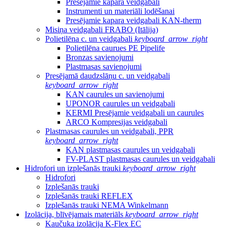
Presējamie kapara veidgabali
Instrumenti un materiāli lodēšanai
Presējamie kapara veidgabali KAN-therm
Misiņa veidgabali FRABO (Itālija)
Polietilēna c. un veidgabali
keyboard_arrow_right
Polietilēna caurues PE Pipelife
Bronzas savienojumi
Plastmasas savienojumi
Presējamā daudzslāņu c. un veidgabali
keyboard_arrow_right
KAN caurules un savienojumi
UPONOR caurules un veidgabali
KERMI Presējamie veidgabali un caurules
ARCO Kompresijas veidgabali
Plastmasas caurules un veidgabali, PPR
keyboard_arrow_right
KAN plastmasas caurules un veidgabali
FV-PLAST plastmasas caurules un veidgabali
Hidrofori un izplešanās trauki
keyboard_arrow_right
Hidrofori
Izplešanās trauki
Izplešanās trauki REFLEX
Izplešanās trauki NEMA Winkelmann
Izolācija, blīvējamais materiāls
keyboard_arrow_right
Kaučuka izolācija K-Flex EC