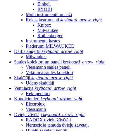
Einhell
RYOBI
Multi instrumenti un naži
Rokas instrumenti
keyboard_arrow_right
Knipex
Milwaukee
Rothenberger
Instrumentu kastes
Piederumi MILWAUKEE
Darba apģērbi
keyboard_arrow_right
Milwaukee
Saules kolektori un paneļi
keyboard_arrow_right
Viessmann saules paneļi
Vakuuma saules kolektori
Skaitītāji
keyboard_arrow_right
Ūdens skaitītāji
Ventilācija
keyboard_arrow_right
Rekuperātori
Kondicionieri
keyboard_arrow_right
Electrolux
Viessmann
Dvieļu žāvētāji
keyboard_arrow_right
RADOX dvieļu žāvētāji
Nerūsējošā tērauda dvieļu žāvētāji
Dvieļu žāvētāju ventīļi