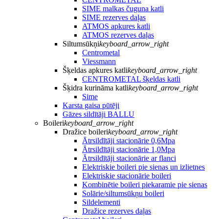
SIME malkas čuguna katli
SIME rezerves daļas
ATMOS apkures katli
ATMOS rezerves daļas
Siltumsūkņi
keyboard_arrow_right
Centrometal
Viessmann
Šķeldas apkures katli
keyboard_arrow_right
CENTROMETAL šķeldas katli
Šķidra kurināma katli
keyboard_arrow_right
Sime
Karsta gaisa pūtēji
Gāzes sildītāji BALLU
Boileri
keyboard_arrow_right
Dražice boileri
keyboard_arrow_right
Ātrsildītāji stacionārie 0,6Mpa
Ātrsildītāji stacionārie 1,0Mpa
Ātrsildītāji stacionārie ar flanci
Elektriskie boileri pie sienas un izlietnes
Elektriskie stacionārie boileri
Kombinētie boileri piekaramie pie sienas
Solārie/siltumsūkņu boileri
Sildelementi
Dražice rezerves daļas