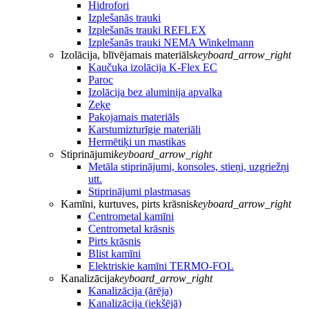
Hidrofori
Izplešanās trauki
Izplešanās trauki REFLEX
Izplešanās trauki NEMA Winkelmann
Izolācija, blīvējamais materiāls
keyboard_arrow_right
Kaučuka izolācija K-Flex EC
Paroc
Izolācija bez aluminija apvalka
Zeķe
Pakojamais materiāls
Karstumizturīgie materiāli
Hermētiķi un mastikas
Stiprinājumi
keyboard_arrow_right
Metāla stiprinājumi, konsoles, stieņi, uzgriežņi
utt.
Stiprinājumi plastmasas
Kamīni, kurtuves, pirts krāsnis
keyboard_arrow_right
Centrometal kamīni
Centrometal krāsnis
Pirts krāsnis
Blist kamīni
Elektriskie kamīni TERMO-FOL
Kanalizācija
keyboard_arrow_right
Kanalizācija (ārēja)
Kanalizācija (iekšējā)