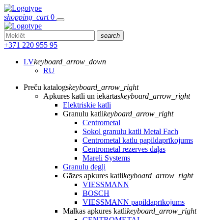
shopping_cart
0
search
+371 220 955 95
LV
keyboard_arrow_down
RU
Preču katalogs
keyboard_arrow_right
Apkures katli un iekārtas
keyboard_arrow_right
Elektriskie katli
Granulu katli
keyboard_arrow_right
Centrometal
Sokol granulu katli Metal Fach
Centrometal katlu papildaprīkojums
Centrometal rezerves daļas
Mareli Systems
Granulu degļi
Gāzes apkures katli
keyboard_arrow_right
VIESSMANN
BOSCH
VIESSMANN papildaprīkojums
Malkas apkures katli
keyboard_arrow_right
CENTROMETAL