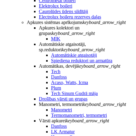
Centrometal boileri
Elektrolux boileri
Caurplūdes ūdens sildītāji
Electrolux boileru rezerves daļas
Apkures sistēmas aprīkojums
keyboard_arrow_right
Apkures kolektori un
grupas
keyboard_arrow_right
MIK
Automātiskie atgaisotāji,
sp.reduktori
keyboard_arrow_right
Automātiskie atgaisotāji
Spiediena reduktori un armatūra
Automātikas, devēji
keyboard_arrow_right
Tech
Danfoss
Acaso, Watts, Icma
Plum
Tech Sinum Gudrā māja
Drošības vārsti un grupas
Manometri, termometri
keyboard_arrow_right
Manometri
Termomanometri, termometri
Vārsti apkurei
keyboard_arrow_right
Danfoss
LK Armatur