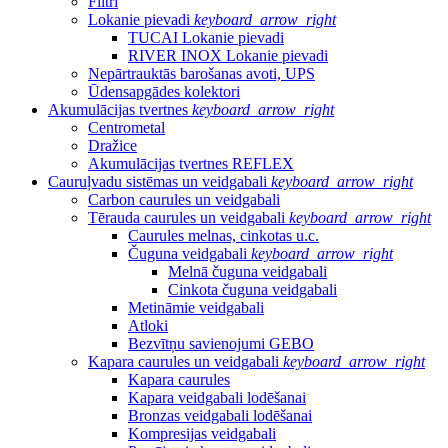
Filtri
Lokanie pievadi
keyboard_arrow_right
TUCAI Lokanie pievadi
RIVER INOX Lokanie pievadi
Nepārtrauktās barošanas avoti, UPS
Ūdensapgādes kolektori
Akumulācijas tvertnes
keyboard_arrow_right
Centrometal
Dražice
Akumulācijas tvertnes REFLEX
Cauruļvadu sistēmas un veidgabali
keyboard_arrow_right
Carbon caurules un veidgabali
Tērauda caurules un veidgabali
keyboard_arrow_right
Caurules melnas, cinkotas u.c.
Čuguna veidgabali
keyboard_arrow_right
Melnā čuguna veidgabali
Cinkota čuguna veidgabali
Metināmie veidgabali
Atloki
Bezvītņu savienojumi GEBO
Kapara caurules un veidgabali
keyboard_arrow_right
Kapara caurules
Kapara veidgabali lodēšanai
Bronzas veidgabali lodēšanai
Kompresijas veidgabali