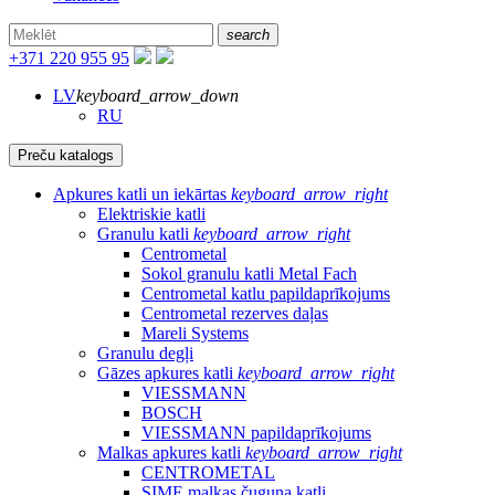
search
+371 220 955 95
LV
keyboard_arrow_down
RU
Preču katalogs
Apkures katli un iekārtas
keyboard_arrow_right
Elektriskie katli
Granulu katli
keyboard_arrow_right
Centrometal
Sokol granulu katli Metal Fach
Centrometal katlu papildaprīkojums
Centrometal rezerves daļas
Mareli Systems
Granulu degļi
Gāzes apkures katli
keyboard_arrow_right
VIESSMANN
BOSCH
VIESSMANN papildaprīkojums
Malkas apkures katli
keyboard_arrow_right
CENTROMETAL
SIME malkas čuguna katli