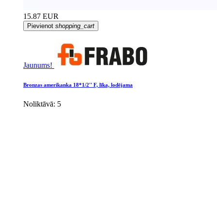
15.87 EUR
Pievienot
shopping_cart
Jaunums!
Bronzas amerikanka 18*1/2'' F, līka, lodējama
Noliktāvā: 5