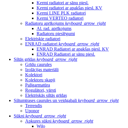
Kermi radiatori ar sānu piesl.
Kermi radiatori ar apakšas piesl. KV
Kermi LINE PLK radiatori
Kermi VERTEO radiatori
Radiatoru aprīkojums
keyboard_arrow_right
Al. rad. aprīkojums
Radiatoru pieslēgumi
Elektriskie radiatori
ENRAD radiatori
keyboard_arrow_right
ENRAD Radiatori ar apakšas piesl. KV
ENRAD Radiatori ar sānu piesl.
Siltās grīdas
keyboard_arrow_right
Grīdu caurules
Izolācijas materiāli
Kolektori
Kolektoru skapji
Palīgarmatūra
Regulātori, vārsti
Elektriskās siltās grīdas
Siltumtrases caurules un veidgabali
keyboard_arrow_right
Terrendis
Uponor
Sūkņi
keyboard_arrow_right
Apkures sūkņi
keyboard_arrow_right
Wilo