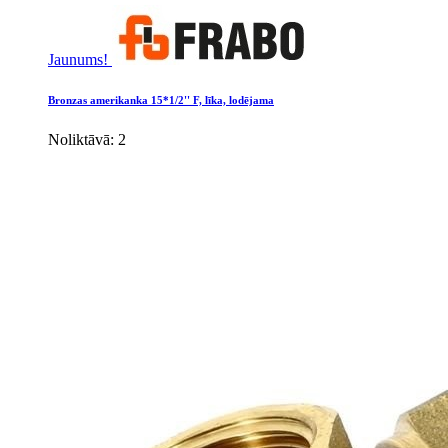
Jaunums!
Bronzas amerikanka 15*1/2'' F, līka, lodējama
Noliktāvā: 2