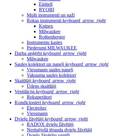
Einhell
RYOBI
Multi instrumenti un naži
Rokas instrumenti
keyboard_arrow_right
Knipex
Milwaukee
Rothenberger
Instrumentu kastes
Piederumi MILWAUKEE
Darba apģērbi
keyboard_arrow_right
Milwaukee
Saules kolektori un paneļi
keyboard_arrow_right
Viessmann saules paneļi
Vakuuma saules kolektori
Skaitītāji
keyboard_arrow_right
Ūdens skaitītāji
Ventilācija
keyboard_arrow_right
Rekuperātori
Kondicionieri
keyboard_arrow_right
Electrolux
Viessmann
Dvieļu žāvētāji
keyboard_arrow_right
RADOX dvieļu žāvētāji
Nerūsējošā tērauda dvieļu žāvētāji
Dvieļu žāvētāju ventīļi