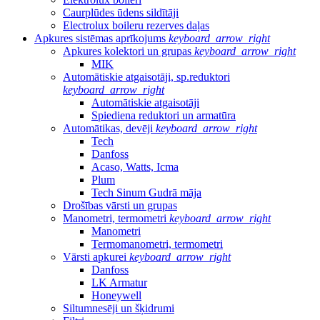
Caurplūdes ūdens sildītāji
Electrolux boileru rezerves daļas
Apkures sistēmas aprīkojums
keyboard_arrow_right
Apkures kolektori un grupas
keyboard_arrow_right
MIK
Automātiskie atgaisotāji, sp.reduktori
keyboard_arrow_right
Automātiskie atgaisotāji
Spiediena reduktori un armatūra
Automātikas, devēji
keyboard_arrow_right
Tech
Danfoss
Acaso, Watts, Icma
Plum
Tech Sinum Gudrā māja
Drošības vārsti un grupas
Manometri, termometri
keyboard_arrow_right
Manometri
Termomanometri, termometri
Vārsti apkurei
keyboard_arrow_right
Danfoss
LK Armatur
Honeywell
Siltumnesēji un šķidrumi