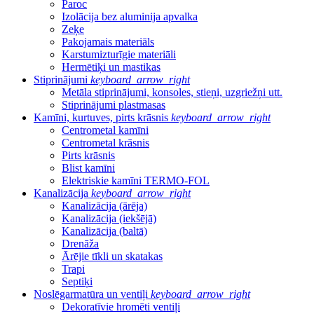
Paroc
Izolācija bez aluminija apvalka
Zeķe
Pakojamais materiāls
Karstumizturīgie materiāli
Hermētiķi un mastikas
Stiprinājumi
keyboard_arrow_right
Metāla stiprinājumi, konsoles, stieņi, uzgriežņi utt.
Stiprinājumi plastmasas
Kamīni, kurtuves, pirts krāsnis
keyboard_arrow_right
Centrometal kamīni
Centrometal krāsnis
Pirts krāsnis
Blist kamīni
Elektriskie kamīni TERMO-FOL
Kanalizācija
keyboard_arrow_right
Kanalizācija (ārēja)
Kanalizācija (iekšējā)
Kanalizācija (baltā)
Drenāža
Ārējie tīkli un skatakas
Trapi
Septiķi
Noslēgarmatūra un ventiļi
keyboard_arrow_right
Dekoratīvie hromēti ventiļi