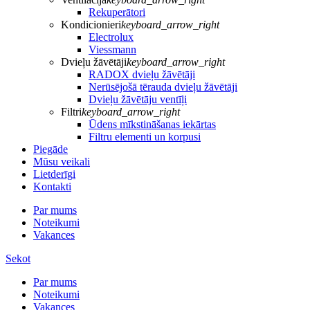
Rekuperātori
Kondicionieri
keyboard_arrow_right
Electrolux
Viessmann
Dvieļu žāvētāji
keyboard_arrow_right
RADOX dvieļu žāvētāji
Nerūsējošā tērauda dvieļu žāvētāji
Dvieļu žāvētāju ventīļi
Filtri
keyboard_arrow_right
Ūdens mīkstināšanas iekārtas
Filtru elementi un korpusi
Piegāde
Mūsu veikali
Lietderīgi
Kontakti
Par mums
Noteikumi
Vakances
Sekot
Par mums
Noteikumi
Vakances