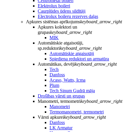
Centrometal boileri
Elektrolux boileri
Caurplūdes ūdens sildītāji
Electrolux boileru rezerves daļas
Apkures sistēmas aprīkojums
keyboard_arrow_right
Apkures kolektori un
grupas
keyboard_arrow_right
MIK
Automātiskie atgaisotāji,
sp.reduktori
keyboard_arrow_right
Automātiskie atgaisotāji
Spiediena reduktori un armatūra
Automātikas, devēji
keyboard_arrow_right
Tech
Danfoss
Acaso, Watts, Icma
Plum
Tech Sinum Gudrā māja
Drošības vārsti un grupas
Manometri, termometri
keyboard_arrow_right
Manometri
Termomanometri, termometri
Vārsti apkurei
keyboard_arrow_right
Danfoss
LK Armatur