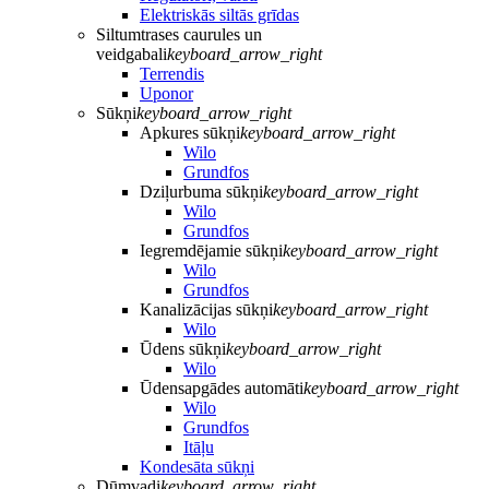
Elektriskās siltās grīdas
Siltumtrases caurules un
veidgabali
keyboard_arrow_right
Terrendis
Uponor
Sūkņi
keyboard_arrow_right
Apkures sūkņi
keyboard_arrow_right
Wilo
Grundfos
Dziļurbuma sūkņi
keyboard_arrow_right
Wilo
Grundfos
Iegremdējamie sūkņi
keyboard_arrow_right
Wilo
Grundfos
Kanalizācijas sūkņi
keyboard_arrow_right
Wilo
Ūdens sūkņi
keyboard_arrow_right
Wilo
Ūdensapgādes automāti
keyboard_arrow_right
Wilo
Grundfos
Itāļu
Kondesāta sūkņi
Dūmvadi
keyboard_arrow_right