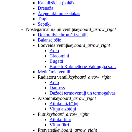
Kanalizācija (baltā)
Drenāža
Ārējie tīkli un skatakas
Trapi
Septiķi
Noslēgarmatūra un ventiļi
keyboard_arrow_right
Dekoratīvie hromēti ventiļi
Balansējošie
Lodveida ventiļi
keyboard_arrow_right
Arco
Giacomini
Bugatti
Bonetti Rubinetterie Valduggia s.r.l.
Metināmie ventiļi
Radiatoru ventiļi
keyboard_arrow_right
Arco
Danfoss
Dažādi termoventīļi un termogalvas
Aizbīdni
keyboard_arrow_right
Atloku aizbīdņi
Vītņu aizbīdņi
Filtri
keyboard_arrow_right
Atloku filtri
Vītņu filtri
Pretvārsti
keyboard_arrow_right