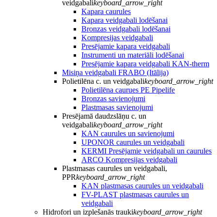
veidgabali
keyboard_arrow_right
Kapara caurules
Kapara veidgabali lodēšanai
Bronzas veidgabali lodēšanai
Kompresijas veidgabali
Presējamie kapara veidgabali
Instrumenti un materiāli lodēšanai
Presējamie kapara veidgabali KAN-therm
Misiņa veidgabali FRABO (Itālija)
Polietilēna c. un veidgabali
keyboard_arrow_right
Polietilēna caurues PE Pipelife
Bronzas savienojumi
Plastmasas savienojumi
Presējamā daudzslāņu c. un
veidgabali
keyboard_arrow_right
KAN caurules un savienojumi
UPONOR caurules un veidgabali
KERMI Presējamie veidgabali un caurules
ARCO Kompresijas veidgabali
Plastmasas caurules un veidgabali,
PPR
keyboard_arrow_right
KAN plastmasas caurules un veidgabali
FV-PLAST plastmasas caurules un
veidgabali
Hidrofori un izplešanās trauki
keyboard_arrow_right