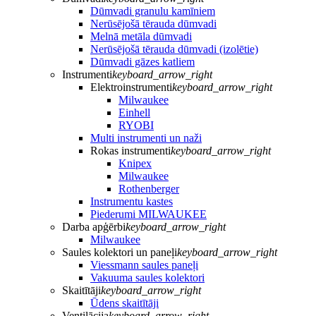
Dūmvadi granulu kamīniem
Nerūsējošā tērauda dūmvadi
Melnā metāla dūmvadi
Nerūsējošā tērauda dūmvadi (izolētie)
Dūmvadi gāzes katliem
Instrumenti
keyboard_arrow_right
Elektroinstrumenti
keyboard_arrow_right
Milwaukee
Einhell
RYOBI
Multi instrumenti un naži
Rokas instrumenti
keyboard_arrow_right
Knipex
Milwaukee
Rothenberger
Instrumentu kastes
Piederumi MILWAUKEE
Darba apģērbi
keyboard_arrow_right
Milwaukee
Saules kolektori un paneļi
keyboard_arrow_right
Viessmann saules paneļi
Vakuuma saules kolektori
Skaitītāji
keyboard_arrow_right
Ūdens skaitītāji
Ventilācija
keyboard_arrow_right