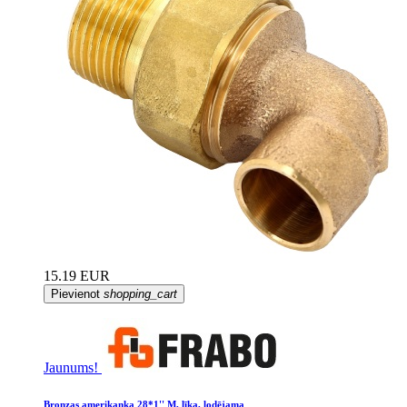
15.19 EUR
Pievienot
shopping_cart
Jaunums!
Bronzas amerikanka 28*1'' M, līka, lodējama