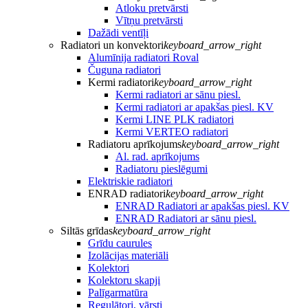
Atloku pretvārsti
Vītņu pretvārsti
Dažādi ventīļi
Radiatori un konvektori
keyboard_arrow_right
Alumīnija radiatori Roval
Čuguna radiatori
Kermi radiatori
keyboard_arrow_right
Kermi radiatori ar sānu piesl.
Kermi radiatori ar apakšas piesl. KV
Kermi LINE PLK radiatori
Kermi VERTEO radiatori
Radiatoru aprīkojums
keyboard_arrow_right
Al. rad. aprīkojums
Radiatoru pieslēgumi
Elektriskie radiatori
ENRAD radiatori
keyboard_arrow_right
ENRAD Radiatori ar apakšas piesl. KV
ENRAD Radiatori ar sānu piesl.
Siltās grīdas
keyboard_arrow_right
Grīdu caurules
Izolācijas materiāli
Kolektori
Kolektoru skapji
Palīgarmatūra
Regulātori, vārsti