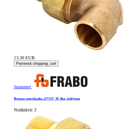
13.30 EUR
Pievienot
shopping_cart
Jaunums!
Bronzas amerikanka 22*3/4'' M, līka, lodējama
Noliktāvā: 3