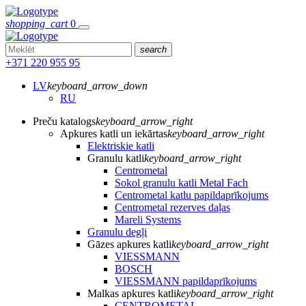
shopping_cart
0
search
+371 220 955 95
LV
keyboard_arrow_down
RU
Preču katalogs
keyboard_arrow_right
Apkures katli un iekārtas
keyboard_arrow_right
Elektriskie katli
Granulu katli
keyboard_arrow_right
Centrometal
Sokol granulu katli Metal Fach
Centrometal katlu papildaprīkojums
Centrometal rezerves daļas
Mareli Systems
Granulu degļi
Gāzes apkures katli
keyboard_arrow_right
VIESSMANN
BOSCH
VIESSMANN papildaprīkojums
Malkas apkures katli
keyboard_arrow_right
CENTROMETAL