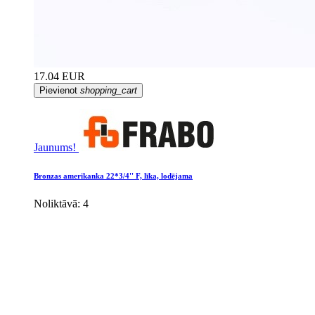
17.04 EUR
Pievienot
shopping_cart
Jaunums!
Bronzas amerikanka 22*3/4'' F, līka, lodējama
Noliktāvā: 4