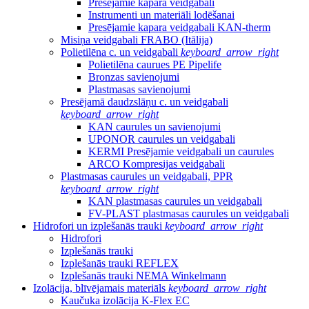
Presējamie kapara veidgabali
Instrumenti un materiāli lodēšanai
Presējamie kapara veidgabali KAN-therm
Misiņa veidgabali FRABO (Itālija)
Polietilēna c. un veidgabali
keyboard_arrow_right
Polietilēna caurues PE Pipelife
Bronzas savienojumi
Plastmasas savienojumi
Presējamā daudzslāņu c. un veidgabali
keyboard_arrow_right
KAN caurules un savienojumi
UPONOR caurules un veidgabali
KERMI Presējamie veidgabali un caurules
ARCO Kompresijas veidgabali
Plastmasas caurules un veidgabali, PPR
keyboard_arrow_right
KAN plastmasas caurules un veidgabali
FV-PLAST plastmasas caurules un veidgabali
Hidrofori un izplešanās trauki
keyboard_arrow_right
Hidrofori
Izplešanās trauki
Izplešanās trauki REFLEX
Izplešanās trauki NEMA Winkelmann
Izolācija, blīvējamais materiāls
keyboard_arrow_right
Kaučuka izolācija K-Flex EC