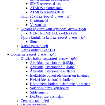
SIME rezerves daļas
ATMOS apkures katli
ATMOS rezerves daļas
Siltumsūkņi
keyboard_arrow_right
Centrometal
Viessmann
Šķeldas apkures katli
keyboard_arrow_right
CENTROMETAL šķeldas katli
Šķidra kurināma katli
keyboard_arrow_right
Sime
Karsta gaisa pūtēji
Gāzes sildītāji BALLU
Boileri
keyboard_arrow_right
Dražice boileri
keyboard_arrow_right
Ātrsildītāji stacionārie 0,6Mpa
Ātrsildītāji stacionārie 1,0Mpa
Ātrsildītāji stacionārie ar flanci
Elektriskie boileri pie sienas un izlietnes
Elektriskie stacionārie boileri
Kombinētie boileri piekaramie pie sienas
Solārie/siltumsūkņu boileri
Sildelementi
Dražice rezerves daļas
Centrometal boileri
Elektrolux boileri