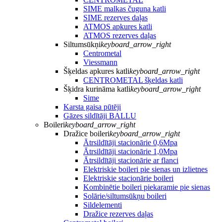
SIME malkas čuguna katli
SIME rezerves daļas
ATMOS apkures katli
ATMOS rezerves daļas
Siltumsūkņi
keyboard_arrow_right
Centrometal
Viessmann
Šķeldas apkures katli
keyboard_arrow_right
CENTROMETAL šķeldas katli
Šķidra kurināma katli
keyboard_arrow_right
Sime
Karsta gaisa pūtēji
Gāzes sildītāji BALLU
Boileri
keyboard_arrow_right
Dražice boileri
keyboard_arrow_right
Ātrsildītāji stacionārie 0,6Mpa
Ātrsildītāji stacionārie 1,0Mpa
Ātrsildītāji stacionārie ar flanci
Elektriskie boileri pie sienas un izlietnes
Elektriskie stacionārie boileri
Kombinētie boileri piekaramie pie sienas
Solārie/siltumsūkņu boileri
Sildelementi
Dražice rezerves daļas