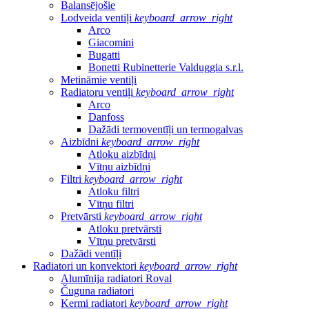
Balansējošie
Lodveida ventiļi
keyboard_arrow_right
Arco
Giacomini
Bugatti
Bonetti Rubinetterie Valduggia s.r.l.
Metināmie ventiļi
Radiatoru ventiļi
keyboard_arrow_right
Arco
Danfoss
Dažādi termoventīļi un termogalvas
Aizbīdni
keyboard_arrow_right
Atloku aizbīdņi
Vītņu aizbīdņi
Filtri
keyboard_arrow_right
Atloku filtri
Vītņu filtri
Pretvārsti
keyboard_arrow_right
Atloku pretvārsti
Vītņu pretvārsti
Dažādi ventīļi
Radiatori un konvektori
keyboard_arrow_right
Alumīnija radiatori Roval
Čuguna radiatori
Kermi radiatori
keyboard_arrow_right