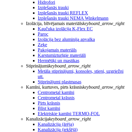
Hidrofori
Izplešanās trauki
Izplešanās trauki REFLEX
Izplešanās trauki NEMA Winkelmann
Izolācija, blīvējamais materiāls
keyboard_arrow_right
Kaučuka izolācija K-Flex EC
Paroc
Izolācija bez aluminija apvalka
Zeķe
Pakojamais materiāls
Karstumizturīgie materiāli
Hermētiķi un mastikas
Stiprinājumi
keyboard_arrow_right
Metāla stiprinājumi, konsoles, stieņi, uzgriežņi
utt.
Stiprinājumi plastmasas
Kamīni, kurtuves, pirts krāsnis
keyboard_arrow_right
Centrometal kamīni
Centrometal krāsnis
Pirts krāsnis
Blist kamīni
Elektriskie kamīni TERMO-FOL
Kanalizācija
keyboard_arrow_right
Kanalizācija (ārēja)
Kanalizācija (iekšējā)