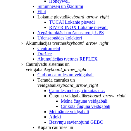
Honeywell
Siltumnesēji un šķidrumi
Filtri
Lokanie pievadi
keyboard_arrow_right
TUCAI Lokanie pievadi
RIVER INOX Lokanie pievadi
Nepārtrauktās barošanas avoti, UPS
Ūdensapgādes kolektori
Akumulācijas tvertnes
keyboard_arrow_right
Centrometal
Dražice
Akumulācijas tvertnes REFLEX
Cauruļvadu sistēmas un
veidgabali
keyboard_arrow_right
Carbon caurules un veidgabali
Tērauda caurules un
veidgabali
keyboard_arrow_right
Caurules melnas, cinkotas u.c.
Čuguna veidgabali
keyboard_arrow_right
Melnā čuguna veidgabali
Cinkota čuguna veidgabali
Metināmie veidgabali
Atloki
Bezvītņu savienojumi GEBO
Kapara caurules un