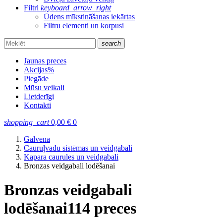
Filtri
keyboard_arrow_right
Ūdens mīkstināšanas iekārtas
Filtru elementi un korpusi
search
Jaunas preces
Akcijas
%
Piegāde
Mūsu veikali
Lietderīgi
Kontakti
shopping_cart
0,00
€
0
Galvenā
Cauruļvadu sistēmas un veidgabali
Kapara caurules un veidgabali
Bronzas veidgabali lodēšanai
Bronzas veidgabali
lodēšanai
114 preces