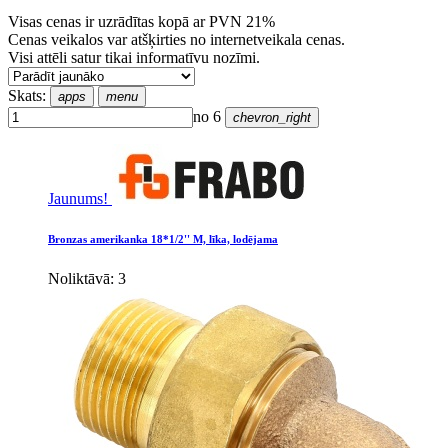
Visas cenas ir uzrādītas kopā ar PVN 21%
Cenas veikalos var atšķirties no internetveikala cenas.
Visi attēli satur tikai informatīvu nozīmi.
Skats:
apps
menu
no 6
chevron_right
Jaunums!
Bronzas amerikanka 18*1/2'' M, līka, lodējama
Noliktāvā: 3