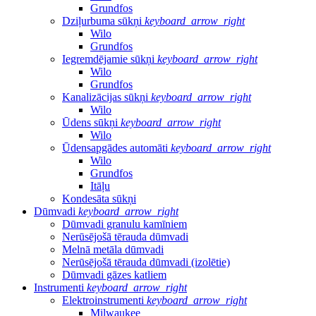
Grundfos
Dziļurbuma sūkņi
keyboard_arrow_right
Wilo
Grundfos
Iegremdējamie sūkņi
keyboard_arrow_right
Wilo
Grundfos
Kanalizācijas sūkņi
keyboard_arrow_right
Wilo
Ūdens sūkņi
keyboard_arrow_right
Wilo
Ūdensapgādes automāti
keyboard_arrow_right
Wilo
Grundfos
Itāļu
Kondesāta sūkņi
Dūmvadi
keyboard_arrow_right
Dūmvadi granulu kamīniem
Nerūsējošā tērauda dūmvadi
Melnā metāla dūmvadi
Nerūsējošā tērauda dūmvadi (izolētie)
Dūmvadi gāzes katliem
Instrumenti
keyboard_arrow_right
Elektroinstrumenti
keyboard_arrow_right
Milwaukee