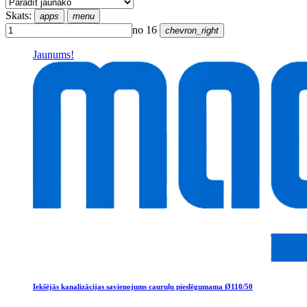
Skats:
apps
menu
no 16
chevron_right
Jaunums!
Iekšējās kanalizācijas savienojums cauruļu pieslēgumama Ø110/50