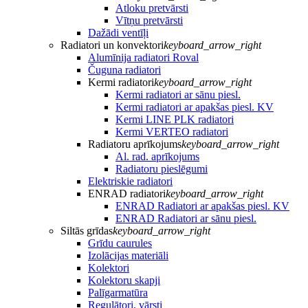
Atloku pretvārsti
Vītņu pretvārsti
Dažādi ventīļi
Radiatori un konvektori
keyboard_arrow_right
Alumīnija radiatori Roval
Čuguna radiatori
Kermi radiatori
keyboard_arrow_right
Kermi radiatori ar sānu piesl.
Kermi radiatori ar apakšas piesl. KV
Kermi LINE PLK radiatori
Kermi VERTEO radiatori
Radiatoru aprīkojums
keyboard_arrow_right
Al. rad. aprīkojums
Radiatoru pieslēgumi
Elektriskie radiatori
ENRAD radiatori
keyboard_arrow_right
ENRAD Radiatori ar apakšas piesl. KV
ENRAD Radiatori ar sānu piesl.
Siltās grīdas
keyboard_arrow_right
Grīdu caurules
Izolācijas materiāli
Kolektori
Kolektoru skapji
Palīgarmatūra
Regulātori, vārsti