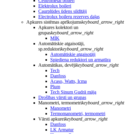
Centrometal boileri
Elektrolux boileri
Caurplūdes ūdens sildītāji
Electrolux boileru rezerves daļas
Apkures sistēmas aprīkojums
keyboard_arrow_right
Apkures kolektori un
grupas
keyboard_arrow_right
MIK
Automātiskie atgaisotāji,
sp.reduktori
keyboard_arrow_right
Automātiskie atgaisotāji
Spiediena reduktori un armatūra
Automātikas, devēji
keyboard_arrow_right
Tech
Danfoss
Acaso, Watts, Icma
Plum
Tech Sinum Gudrā māja
Drošības vārsti un grupas
Manometri, termometri
keyboard_arrow_right
Manometri
Termomanometri, termometri
Vārsti apkurei
keyboard_arrow_right
Danfoss
LK Armatur