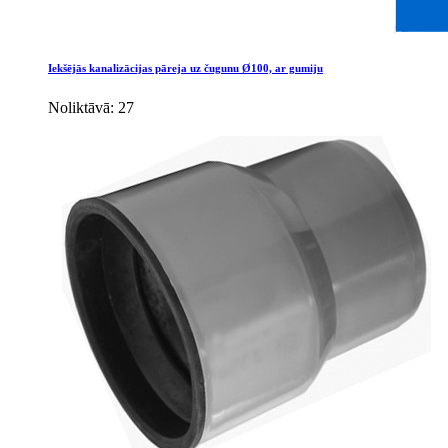
Iekšējās kanalizācijas pāreja uz čugunu Ø100, ar gumiju
Noliktāvā: 27