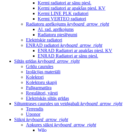
Kermi radiatori ar sānu piesl.
Kermi radiatori ar apakšas piesl. KV
Kermi LINE PLK radiatori
Kermi VERTEO radiatori
Radiatoru aprīkojums
keyboard_arrow_right
Al. rad. aprīkojums
Radiatoru pieslēgumi
Elektriskie radiatori
ENRAD radiatori
keyboard_arrow_right
ENRAD Radiatori ar apakšas piesl. KV
ENRAD Radiatori ar sānu piesl.
Siltās grīdas
keyboard_arrow_right
Grīdu caurules
Izolācijas materiāli
Kolektori
Kolektoru skapji
Palīgarmatūra
Regulātori, vārsti
Elektriskās siltās grīdas
Siltumtrases caurules un veidgabali
keyboard_arrow_right
Terrendis
Uponor
Sūkņi
keyboard_arrow_right
Apkures sūkņi
keyboard_arrow_right
Wilo