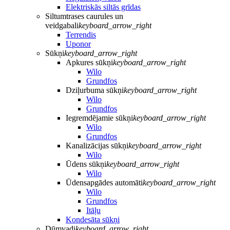
Elektriskās siltās grīdas
Siltumtrases caurules un
veidgabali
keyboard_arrow_right
Terrendis
Uponor
Sūkņi
keyboard_arrow_right
Apkures sūkņi
keyboard_arrow_right
Wilo
Grundfos
Dziļurbuma sūkņi
keyboard_arrow_right
Wilo
Grundfos
Iegremdējamie sūkņi
keyboard_arrow_right
Wilo
Grundfos
Kanalizācijas sūkņi
keyboard_arrow_right
Wilo
Ūdens sūkņi
keyboard_arrow_right
Wilo
Ūdensapgādes automāti
keyboard_arrow_right
Wilo
Grundfos
Itāļu
Kondesāta sūkņi
Dūmvadi
keyboard_arrow_right