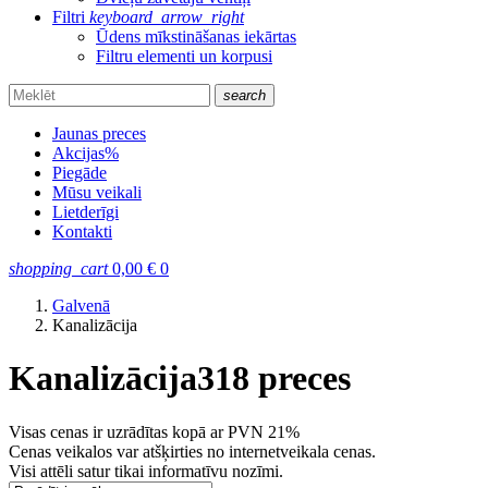
Filtri
keyboard_arrow_right
Ūdens mīkstināšanas iekārtas
Filtru elementi un korpusi
search
Jaunas preces
Akcijas
%
Piegāde
Mūsu veikali
Lietderīgi
Kontakti
shopping_cart
0,00
€
0
Galvenā
Kanalizācija
Kanalizācija
318 preces
Visas cenas ir uzrādītas kopā ar PVN 21%
Cenas veikalos var atšķirties no internetveikala cenas.
Visi attēli satur tikai informatīvu nozīmi.