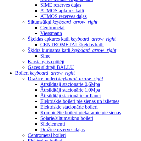
SIME rezerves daļas
ATMOS apkures katli
ATMOS rezerves daļas
Siltumsūkņi
keyboard_arrow_right
Centrometal
Viessmann
Šķeldas apkures katli
keyboard_arrow_right
CENTROMETAL šķeldas katli
Šķidra kurināma katli
keyboard_arrow_right
Sime
Karsta gaisa pūtēji
Gāzes sildītāji BALLU
Boileri
keyboard_arrow_right
Dražice boileri
keyboard_arrow_right
Ātrsildītāji stacionārie 0,6Mpa
Ātrsildītāji stacionārie 1,0Mpa
Ātrsildītāji stacionārie ar flanci
Elektriskie boileri pie sienas un izlietnes
Elektriskie stacionārie boileri
Kombinētie boileri piekaramie pie sienas
Solārie/siltumsūkņu boileri
Sildelementi
Dražice rezerves daļas
Centrometal boileri
Elektrolux boileri