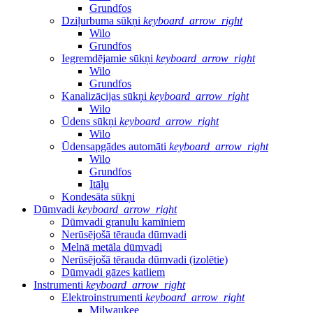
Grundfos
Dziļurbuma sūkņi
keyboard_arrow_right
Wilo
Grundfos
Iegremdējamie sūkņi
keyboard_arrow_right
Wilo
Grundfos
Kanalizācijas sūkņi
keyboard_arrow_right
Wilo
Ūdens sūkņi
keyboard_arrow_right
Wilo
Ūdensapgādes automāti
keyboard_arrow_right
Wilo
Grundfos
Itāļu
Kondesāta sūkņi
Dūmvadi
keyboard_arrow_right
Dūmvadi granulu kamīniem
Nerūsējošā tērauda dūmvadi
Melnā metāla dūmvadi
Nerūsējošā tērauda dūmvadi (izolētie)
Dūmvadi gāzes katliem
Instrumenti
keyboard_arrow_right
Elektroinstrumenti
keyboard_arrow_right
Milwaukee