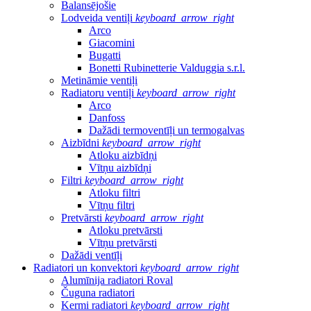
Balansējošie
Lodveida ventiļi
keyboard_arrow_right
Arco
Giacomini
Bugatti
Bonetti Rubinetterie Valduggia s.r.l.
Metināmie ventiļi
Radiatoru ventiļi
keyboard_arrow_right
Arco
Danfoss
Dažādi termoventīļi un termogalvas
Aizbīdni
keyboard_arrow_right
Atloku aizbīdņi
Vītņu aizbīdņi
Filtri
keyboard_arrow_right
Atloku filtri
Vītņu filtri
Pretvārsti
keyboard_arrow_right
Atloku pretvārsti
Vītņu pretvārsti
Dažādi ventīļi
Radiatori un konvektori
keyboard_arrow_right
Alumīnija radiatori Roval
Čuguna radiatori
Kermi radiatori
keyboard_arrow_right