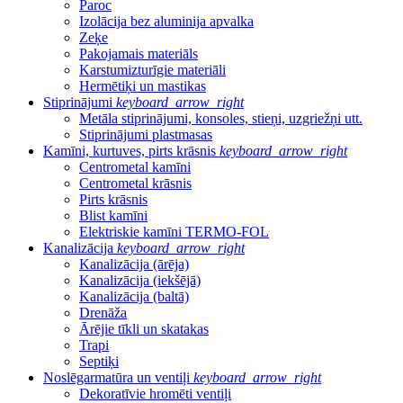
Paroc
Izolācija bez aluminija apvalka
Zeķe
Pakojamais materiāls
Karstumizturīgie materiāli
Hermētiķi un mastikas
Stiprinājumi
keyboard_arrow_right
Metāla stiprinājumi, konsoles, stieņi, uzgriežņi utt.
Stiprinājumi plastmasas
Kamīni, kurtuves, pirts krāsnis
keyboard_arrow_right
Centrometal kamīni
Centrometal krāsnis
Pirts krāsnis
Blist kamīni
Elektriskie kamīni TERMO-FOL
Kanalizācija
keyboard_arrow_right
Kanalizācija (ārēja)
Kanalizācija (iekšējā)
Kanalizācija (baltā)
Drenāža
Ārējie tīkli un skatakas
Trapi
Septiķi
Noslēgarmatūra un ventiļi
keyboard_arrow_right
Dekoratīvie hromēti ventiļi