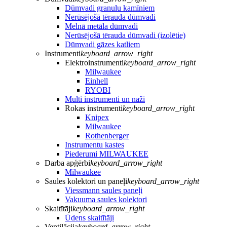
Dūmvadi granulu kamīniem
Nerūsējošā tērauda dūmvadi
Melnā metāla dūmvadi
Nerūsējošā tērauda dūmvadi (izolētie)
Dūmvadi gāzes katliem
Instrumenti
keyboard_arrow_right
Elektroinstrumenti
keyboard_arrow_right
Milwaukee
Einhell
RYOBI
Multi instrumenti un naži
Rokas instrumenti
keyboard_arrow_right
Knipex
Milwaukee
Rothenberger
Instrumentu kastes
Piederumi MILWAUKEE
Darba apģērbi
keyboard_arrow_right
Milwaukee
Saules kolektori un paneļi
keyboard_arrow_right
Viessmann saules paneļi
Vakuuma saules kolektori
Skaitītāji
keyboard_arrow_right
Ūdens skaitītāji
Ventilācija
keyboard_arrow_right