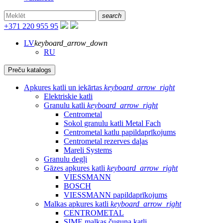
search
+371 220 955 95
LV
keyboard_arrow_down
RU
Preču katalogs
Apkures katli un iekārtas
keyboard_arrow_right
Elektriskie katli
Granulu katli
keyboard_arrow_right
Centrometal
Sokol granulu katli Metal Fach
Centrometal katlu papildaprīkojums
Centrometal rezerves daļas
Mareli Systems
Granulu degļi
Gāzes apkures katli
keyboard_arrow_right
VIESSMANN
BOSCH
VIESSMANN papildaprīkojums
Malkas apkures katli
keyboard_arrow_right
CENTROMETAL
SIME malkas čuguna katli