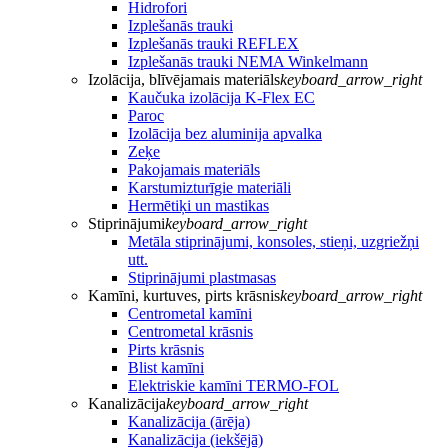
Hidrofori
Izplešanās trauki
Izplešanās trauki REFLEX
Izplešanās trauki NEMA Winkelmann
Izolācija, blīvējamais materiāls
keyboard_arrow_right
Kaučuka izolācija K-Flex EC
Paroc
Izolācija bez aluminija apvalka
Zeķe
Pakojamais materiāls
Karstumizturīgie materiāli
Hermētiķi un mastikas
Stiprinājumi
keyboard_arrow_right
Metāla stiprinājumi, konsoles, stieņi, uzgriežņi
utt.
Stiprinājumi plastmasas
Kamīni, kurtuves, pirts krāsnis
keyboard_arrow_right
Centrometal kamīni
Centrometal krāsnis
Pirts krāsnis
Blist kamīni
Elektriskie kamīni TERMO-FOL
Kanalizācija
keyboard_arrow_right
Kanalizācija (ārēja)
Kanalizācija (iekšējā)