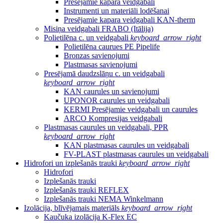
Presējamie kapara veidgabali
Instrumenti un materiāli lodēšanai
Presējamie kapara veidgabali KAN-therm
Misiņa veidgabali FRABO (Itālija)
Polietilēna c. un veidgabali
keyboard_arrow_right
Polietilēna caurues PE Pipelife
Bronzas savienojumi
Plastmasas savienojumi
Presējamā daudzslāņu c. un veidgabali
keyboard_arrow_right
KAN caurules un savienojumi
UPONOR caurules un veidgabali
KERMI Presējamie veidgabali un caurules
ARCO Kompresijas veidgabali
Plastmasas caurules un veidgabali, PPR
keyboard_arrow_right
KAN plastmasas caurules un veidgabali
FV-PLAST plastmasas caurules un veidgabali
Hidrofori un izplešanās trauki
keyboard_arrow_right
Hidrofori
Izplešanās trauki
Izplešanās trauki REFLEX
Izplešanās trauki NEMA Winkelmann
Izolācija, blīvējamais materiāls
keyboard_arrow_right
Kaučuka izolācija K-Flex EC