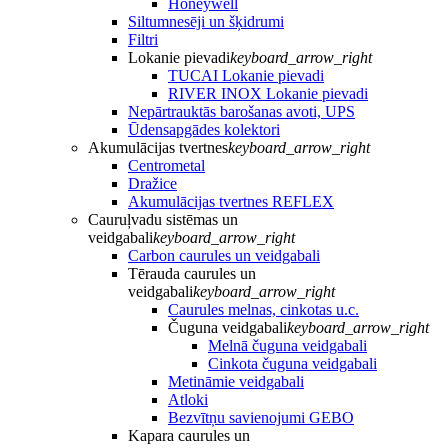
Honeywell
Siltumnesēji un šķidrumi
Filtri
Lokanie pievadi
keyboard_arrow_right
TUCAI Lokanie pievadi
RIVER INOX Lokanie pievadi
Nepārtrauktās barošanas avoti, UPS
Ūdensapgādes kolektori
Akumulācijas tvertnes
keyboard_arrow_right
Centrometal
Dražice
Akumulācijas tvertnes REFLEX
Cauruļvadu sistēmas un
veidgabali
keyboard_arrow_right
Carbon caurules un veidgabali
Tērauda caurules un
veidgabali
keyboard_arrow_right
Caurules melnas, cinkotas u.c.
Čuguna veidgabali
keyboard_arrow_right
Melnā čuguna veidgabali
Cinkota čuguna veidgabali
Metināmie veidgabali
Atloki
Bezvītņu savienojumi GEBO
Kapara caurules un