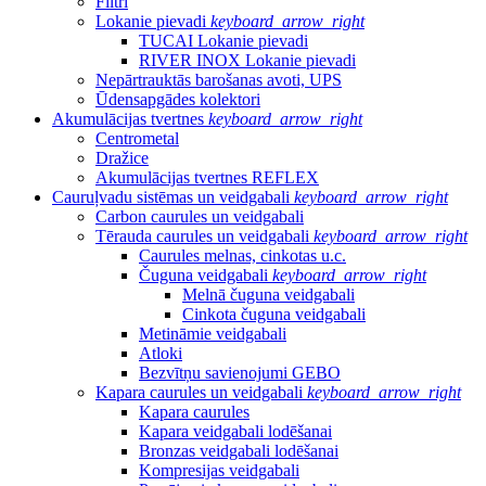
Filtri
Lokanie pievadi
keyboard_arrow_right
TUCAI Lokanie pievadi
RIVER INOX Lokanie pievadi
Nepārtrauktās barošanas avoti, UPS
Ūdensapgādes kolektori
Akumulācijas tvertnes
keyboard_arrow_right
Centrometal
Dražice
Akumulācijas tvertnes REFLEX
Cauruļvadu sistēmas un veidgabali
keyboard_arrow_right
Carbon caurules un veidgabali
Tērauda caurules un veidgabali
keyboard_arrow_right
Caurules melnas, cinkotas u.c.
Čuguna veidgabali
keyboard_arrow_right
Melnā čuguna veidgabali
Cinkota čuguna veidgabali
Metināmie veidgabali
Atloki
Bezvītņu savienojumi GEBO
Kapara caurules un veidgabali
keyboard_arrow_right
Kapara caurules
Kapara veidgabali lodēšanai
Bronzas veidgabali lodēšanai
Kompresijas veidgabali