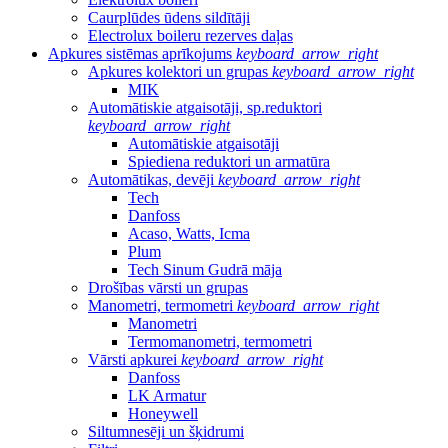
Caurplūdes ūdens sildītāji
Electrolux boileru rezerves daļas
Apkures sistēmas aprīkojums
keyboard_arrow_right
Apkures kolektori un grupas
keyboard_arrow_right
MIK
Automātiskie atgaisotāji, sp.reduktori
keyboard_arrow_right
Automātiskie atgaisotāji
Spiediena reduktori un armatūra
Automātikas, devēji
keyboard_arrow_right
Tech
Danfoss
Acaso, Watts, Icma
Plum
Tech Sinum Gudrā māja
Drošības vārsti un grupas
Manometri, termometri
keyboard_arrow_right
Manometri
Termomanometri, termometri
Vārsti apkurei
keyboard_arrow_right
Danfoss
LK Armatur
Honeywell
Siltumnesēji un šķidrumi