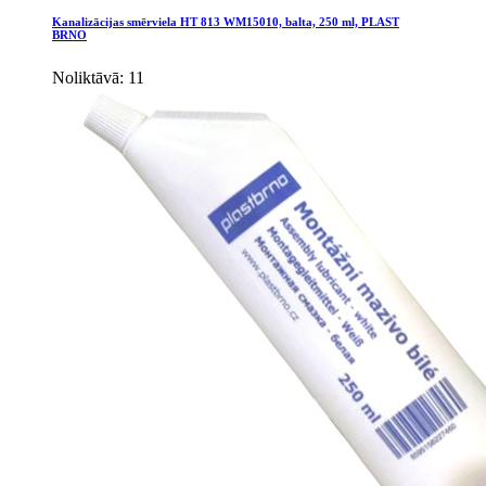
Kanalizācijas smērviela HT 813 WM15010, balta, 250 ml, PLAST
BRNO
Noliktāvā: 11