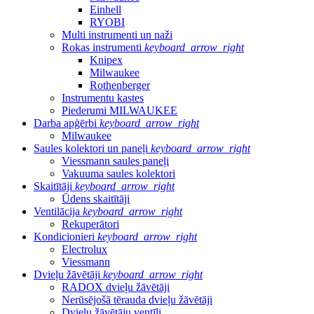
Einhell
RYOBI
Multi instrumenti un naži
Rokas instrumenti
keyboard_arrow_right
Knipex
Milwaukee
Rothenberger
Instrumentu kastes
Piederumi MILWAUKEE
Darba apģērbi
keyboard_arrow_right
Milwaukee
Saules kolektori un paneļi
keyboard_arrow_right
Viessmann saules paneļi
Vakuuma saules kolektori
Skaitītāji
keyboard_arrow_right
Ūdens skaitītāji
Ventilācija
keyboard_arrow_right
Rekuperātori
Kondicionieri
keyboard_arrow_right
Electrolux
Viessmann
Dvieļu žāvētāji
keyboard_arrow_right
RADOX dvieļu žāvētāji
Nerūsējošā tērauda dvieļu žāvētāji
Dvieļu žāvētāju ventīļi