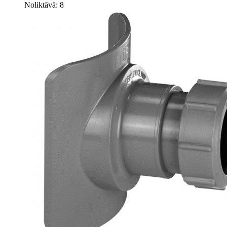
Noliktāvā: 8