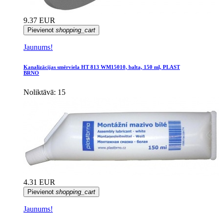
9.37 EUR
Pievienot
shopping_cart
Jaunums!
Kanalizācijas smērviela HT 813 WM15010, balta, 150 ml, PLAST
BRNO
Noliktāvā: 15
4.31 EUR
Pievienot
shopping_cart
Jaunums!