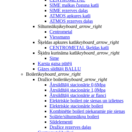
SIME malkas čuguna katli
SIME rezerves daļas
ATMOS apkures katli
ATMOS rezerves daļas
Siltumsūkņi
keyboard_arrow_right
Centrometal
Viessmann
Šķeldas apkures katli
keyboard_arrow_right
CENTROMETAL šķeldas katli
Šķidra kurināma katli
keyboard_arrow_right
Sime
Karsta gaisa pūtēji
Gāzes sildītāji BALLU
Boileri
keyboard_arrow_right
Dražice boileri
keyboard_arrow_right
Ātrsildītāji stacionārie 0,6Mpa
Ātrsildītāji stacionārie 1,0Mpa
Ātrsildītāji stacionārie ar flanci
Elektriskie boileri pie sienas un izlietnes
Elektriskie stacionārie boileri
Kombinētie boileri piekaramie pie sienas
Solārie/siltumsūkņu boileri
Sildelementi
Dražice rezerves daļas