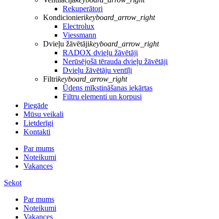
Rekuperātori
Kondicionieri
keyboard_arrow_right
Electrolux
Viessmann
Dvieļu žāvētāji
keyboard_arrow_right
RADOX dvieļu žāvētāji
Nerūsējošā tērauda dvieļu žāvētāji
Dvieļu žāvētāju ventīļi
Filtri
keyboard_arrow_right
Ūdens mīkstināšanas iekārtas
Filtru elementi un korpusi
Piegāde
Mūsu veikali
Lietderīgi
Kontakti
Par mums
Noteikumi
Vakances
Sekot
Par mums
Noteikumi
Vakances