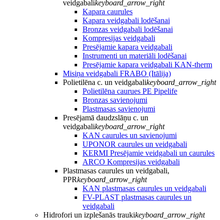
veidgabali
keyboard_arrow_right
Kapara caurules
Kapara veidgabali lodēšanai
Bronzas veidgabali lodēšanai
Kompresijas veidgabali
Presējamie kapara veidgabali
Instrumenti un materiāli lodēšanai
Presējamie kapara veidgabali KAN-therm
Misiņa veidgabali FRABO (Itālija)
Polietilēna c. un veidgabali
keyboard_arrow_right
Polietilēna caurues PE Pipelife
Bronzas savienojumi
Plastmasas savienojumi
Presējamā daudzslāņu c. un
veidgabali
keyboard_arrow_right
KAN caurules un savienojumi
UPONOR caurules un veidgabali
KERMI Presējamie veidgabali un caurules
ARCO Kompresijas veidgabali
Plastmasas caurules un veidgabali,
PPR
keyboard_arrow_right
KAN plastmasas caurules un veidgabali
FV-PLAST plastmasas caurules un
veidgabali
Hidrofori un izplešanās trauki
keyboard_arrow_right