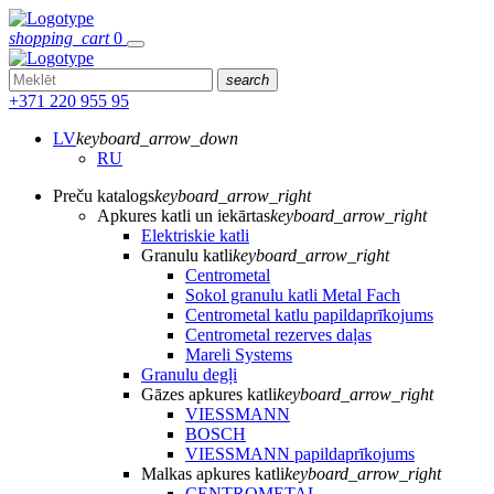
shopping_cart
0
search
+371 220 955 95
LV
keyboard_arrow_down
RU
Preču katalogs
keyboard_arrow_right
Apkures katli un iekārtas
keyboard_arrow_right
Elektriskie katli
Granulu katli
keyboard_arrow_right
Centrometal
Sokol granulu katli Metal Fach
Centrometal katlu papildaprīkojums
Centrometal rezerves daļas
Mareli Systems
Granulu degļi
Gāzes apkures katli
keyboard_arrow_right
VIESSMANN
BOSCH
VIESSMANN papildaprīkojums
Malkas apkures katli
keyboard_arrow_right
CENTROMETAL