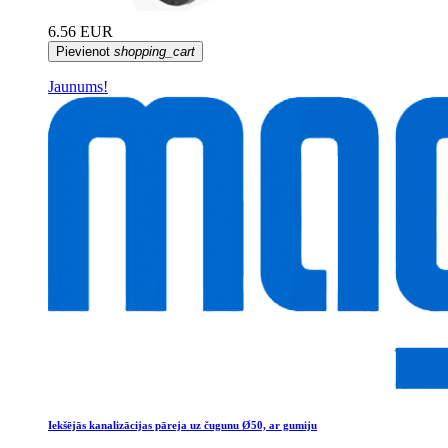
6.56 EUR
Pievienot
shopping_cart
Jaunums!
Iekšējās kanalizācijas pāreja uz čugunu Ø50, ar gumiju