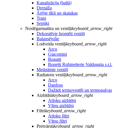
Kanalizācija (baltā)
Drenāža
Ārējie tīkli un skatakas
Trapi
Septiķi
Noslēgarmatūra un ventiļi
keyboard_arrow_right
Dekoratīvie hromēti ventiļi
Balansējošie
Lodveida ventiļi
keyboard_arrow_right
Arco
Giacomini
Bugatti
Bonetti Rubinetterie Valduggia s.r.l.
Metināmie ventiļi
Radiatoru ventiļi
keyboard_arrow_right
Arco
Danfoss
Dažādi termoventīļi un termogalvas
Aizbīdni
keyboard_arrow_right
Atloku aizbīdņi
Vītņu aizbīdņi
Filtri
keyboard_arrow_right
Atloku filtri
Vītņu filtri
Pretvārsti
keyboard_arrow_right