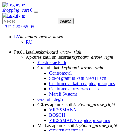
shopping_cart
0
search
+371 220 955 95
LV
keyboard_arrow_down
RU
Preču katalogs
keyboard_arrow_right
Apkures katli un iekārtas
keyboard_arrow_right
Elektriskie katli
Granulu katli
keyboard_arrow_right
Centrometal
Sokol granulu katli Metal Fach
Centrometal katlu papildaprīkojums
Centrometal rezerves daļas
Mareli Systems
Granulu degļi
Gāzes apkures katli
keyboard_arrow_right
VIESSMANN
BOSCH
VIESSMANN papildaprīkojums
Malkas apkures katli
keyboard_arrow_right
CENTROMETAL