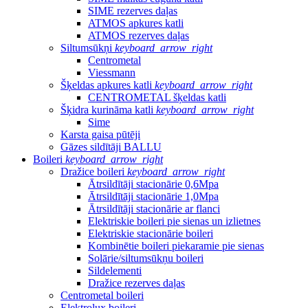
SIME rezerves daļas
ATMOS apkures katli
ATMOS rezerves daļas
Siltumsūkņi
keyboard_arrow_right
Centrometal
Viessmann
Šķeldas apkures katli
keyboard_arrow_right
CENTROMETAL šķeldas katli
Šķidra kurināma katli
keyboard_arrow_right
Sime
Karsta gaisa pūtēji
Gāzes sildītāji BALLU
Boileri
keyboard_arrow_right
Dražice boileri
keyboard_arrow_right
Ātrsildītāji stacionārie 0,6Mpa
Ātrsildītāji stacionārie 1,0Mpa
Ātrsildītāji stacionārie ar flanci
Elektriskie boileri pie sienas un izlietnes
Elektriskie stacionārie boileri
Kombinētie boileri piekaramie pie sienas
Solārie/siltumsūkņu boileri
Sildelementi
Dražice rezerves daļas
Centrometal boileri
Elektrolux boileri