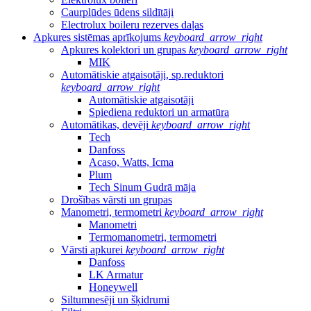
Caurplūdes ūdens sildītāji
Electrolux boileru rezerves daļas
Apkures sistēmas aprīkojums
keyboard_arrow_right
Apkures kolektori un grupas
keyboard_arrow_right
MIK
Automātiskie atgaisotāji, sp.reduktori
keyboard_arrow_right
Automātiskie atgaisotāji
Spiediena reduktori un armatūra
Automātikas, devēji
keyboard_arrow_right
Tech
Danfoss
Acaso, Watts, Icma
Plum
Tech Sinum Gudrā māja
Drošības vārsti un grupas
Manometri, termometri
keyboard_arrow_right
Manometri
Termomanometri, termometri
Vārsti apkurei
keyboard_arrow_right
Danfoss
LK Armatur
Honeywell
Siltumnesēji un šķidrumi