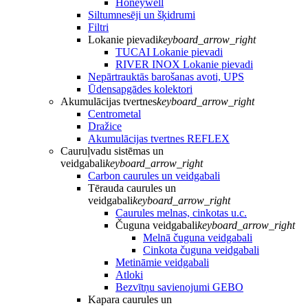
Honeywell
Siltumnesēji un šķidrumi
Filtri
Lokanie pievadi
keyboard_arrow_right
TUCAI Lokanie pievadi
RIVER INOX Lokanie pievadi
Nepārtrauktās barošanas avoti, UPS
Ūdensapgādes kolektori
Akumulācijas tvertnes
keyboard_arrow_right
Centrometal
Dražice
Akumulācijas tvertnes REFLEX
Cauruļvadu sistēmas un
veidgabali
keyboard_arrow_right
Carbon caurules un veidgabali
Tērauda caurules un
veidgabali
keyboard_arrow_right
Caurules melnas, cinkotas u.c.
Čuguna veidgabali
keyboard_arrow_right
Melnā čuguna veidgabali
Cinkota čuguna veidgabali
Metināmie veidgabali
Atloki
Bezvītņu savienojumi GEBO
Kapara caurules un