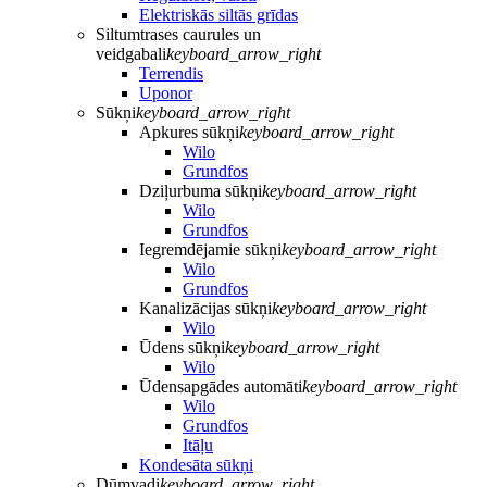
Elektriskās siltās grīdas
Siltumtrases caurules un
veidgabali
keyboard_arrow_right
Terrendis
Uponor
Sūkņi
keyboard_arrow_right
Apkures sūkņi
keyboard_arrow_right
Wilo
Grundfos
Dziļurbuma sūkņi
keyboard_arrow_right
Wilo
Grundfos
Iegremdējamie sūkņi
keyboard_arrow_right
Wilo
Grundfos
Kanalizācijas sūkņi
keyboard_arrow_right
Wilo
Ūdens sūkņi
keyboard_arrow_right
Wilo
Ūdensapgādes automāti
keyboard_arrow_right
Wilo
Grundfos
Itāļu
Kondesāta sūkņi
Dūmvadi
keyboard_arrow_right