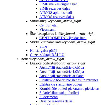
SIME malkas čuguna katli
SIME rezerves daļas
ATMOS apkures katli
ATMOS rezerves daļas
Siltumsūkņi
keyboard_arrow_right
Centrometal
Viessmann
Šķeldas apkures katli
keyboard_arrow_right
CENTROMETAL šķeldas katli
Šķidra kurināma katli
keyboard_arrow_right
Sime
Karsta gaisa pūtēji
Gāzes sildītāji BALLU
Boileri
keyboard_arrow_right
Dražice boileri
keyboard_arrow_right
Ātrsildītāji stacionārie 0,6Mpa
Ātrsildītāji stacionārie 1,0Mpa
Ātrsildītāji stacionārie ar flanci
Elektriskie boileri pie sienas un izlietnes
Elektriskie stacionārie boileri
Kombinētie boileri piekaramie pie sienas
Solārie/siltumsūkņu boileri
Sildelementi
Dražice rezerves daļas