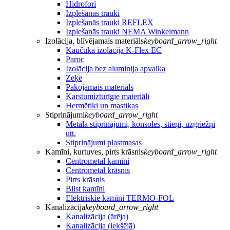
Hidrofori
Izplešanās trauki
Izplešanās trauki REFLEX
Izplešanās trauki NEMA Winkelmann
Izolācija, blīvējamais materiāls
keyboard_arrow_right
Kaučuka izolācija K-Flex EC
Paroc
Izolācija bez aluminija apvalka
Zeķe
Pakojamais materiāls
Karstumizturīgie materiāli
Hermētiķi un mastikas
Stiprinājumi
keyboard_arrow_right
Metāla stiprinājumi, konsoles, stieņi, uzgriežņi
utt.
Stiprinājumi plastmasas
Kamīni, kurtuves, pirts krāsnis
keyboard_arrow_right
Centrometal kamīni
Centrometal krāsnis
Pirts krāsnis
Blist kamīni
Elektriskie kamīni TERMO-FOL
Kanalizācija
keyboard_arrow_right
Kanalizācija (ārēja)
Kanalizācija (iekšējā)