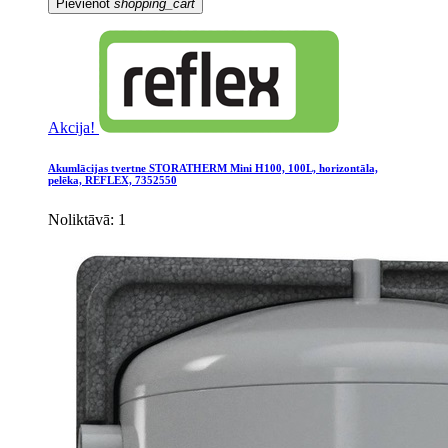
Pievienot
shopping_cart
Akcija!
Akumlācijas tvertne STORATHERM Mini H100, 100L, horizontāla,
pelēka, REFLEX, 7352550
Noliktāvā: 1