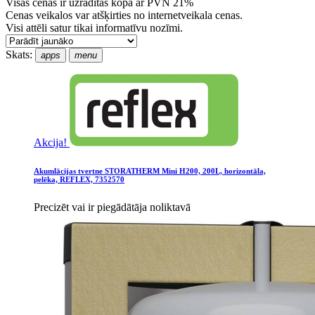
Visas cenas ir uzrādītas kopā ar PVN 21%
Cenas veikalos var atšķirties no internetveikala cenas.
Visi attēli satur tikai informatīvu nozīmi.
Skats:
apps
menu
Akcija!
Akumlācijas tvertne STORATHERM Mini H200, 200L, horizontāla,
pelēka, REFLEX, 7352570
Precizēt vai ir piegādātāja noliktavā