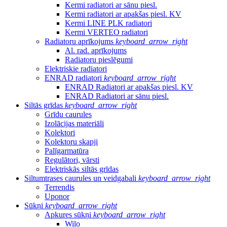
Kermi radiatori ar sānu piesl.
Kermi radiatori ar apakšas piesl. KV
Kermi LINE PLK radiatori
Kermi VERTEO radiatori
Radiatoru aprīkojums
keyboard_arrow_right
Al. rad. aprīkojums
Radiatoru pieslēgumi
Elektriskie radiatori
ENRAD radiatori
keyboard_arrow_right
ENRAD Radiatori ar apakšas piesl. KV
ENRAD Radiatori ar sānu piesl.
Siltās grīdas
keyboard_arrow_right
Grīdu caurules
Izolācijas materiāli
Kolektori
Kolektoru skapji
Palīgarmatūra
Regulātori, vārsti
Elektriskās siltās grīdas
Siltumtrases caurules un veidgabali
keyboard_arrow_right
Terrendis
Uponor
Sūkņi
keyboard_arrow_right
Apkures sūkņi
keyboard_arrow_right
Wilo