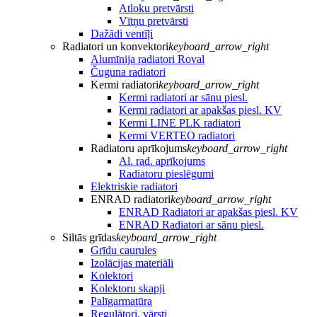
Atloku pretvārsti
Vītņu pretvārsti
Dažādi ventīļi
Radiatori un konvektori
keyboard_arrow_right
Alumīnija radiatori Roval
Čuguna radiatori
Kermi radiatori
keyboard_arrow_right
Kermi radiatori ar sānu piesl.
Kermi radiatori ar apakšas piesl. KV
Kermi LINE PLK radiatori
Kermi VERTEO radiatori
Radiatoru aprīkojums
keyboard_arrow_right
Al. rad. aprīkojums
Radiatoru pieslēgumi
Elektriskie radiatori
ENRAD radiatori
keyboard_arrow_right
ENRAD Radiatori ar apakšas piesl. KV
ENRAD Radiatori ar sānu piesl.
Siltās grīdas
keyboard_arrow_right
Grīdu caurules
Izolācijas materiāli
Kolektori
Kolektoru skapji
Palīgarmatūra
Regulātori, vārsti