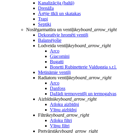
Kanalizācija (baltā)
Drenāža
Ārējie tīkli un skatakas
Trapi
Septiķi
Noslēgarmatūra un ventiļi
keyboard_arrow_right
Dekoratīvie hromēti ventiļi
Balansējošie
Lodveida ventiļi
keyboard_arrow_right
Arco
Giacomini
Bugatti
Bonetti Rubinetterie Valduggia s.r.l.
Metināmie ventiļi
Radiatoru ventiļi
keyboard_arrow_right
Arco
Danfoss
Dažādi termoventīļi un termogalvas
Aizbīdni
keyboard_arrow_right
Atloku aizbīdņi
Vītņu aizbīdņi
Filtri
keyboard_arrow_right
Atloku filtri
Vītņu filtri
Pretvārsti
keyboard_arrow_right