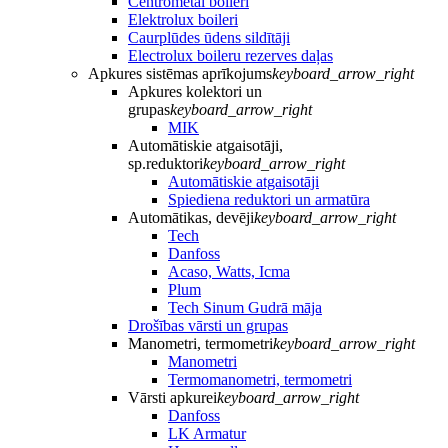
Centrometal boileri
Elektrolux boileri
Caurplūdes ūdens sildītāji
Electrolux boileru rezerves daļas
Apkures sistēmas aprīkojums
keyboard_arrow_right
Apkures kolektori un
grupas
keyboard_arrow_right
MIK
Automātiskie atgaisotāji,
sp.reduktori
keyboard_arrow_right
Automātiskie atgaisotāji
Spiediena reduktori un armatūra
Automātikas, devēji
keyboard_arrow_right
Tech
Danfoss
Acaso, Watts, Icma
Plum
Tech Sinum Gudrā māja
Drošības vārsti un grupas
Manometri, termometri
keyboard_arrow_right
Manometri
Termomanometri, termometri
Vārsti apkurei
keyboard_arrow_right
Danfoss
LK Armatur