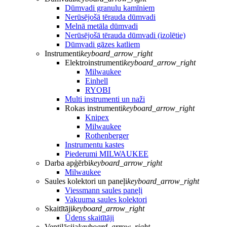
Dūmvadi granulu kamīniem
Nerūsējošā tērauda dūmvadi
Melnā metāla dūmvadi
Nerūsējošā tērauda dūmvadi (izolētie)
Dūmvadi gāzes katliem
Instrumenti
keyboard_arrow_right
Elektroinstrumenti
keyboard_arrow_right
Milwaukee
Einhell
RYOBI
Multi instrumenti un naži
Rokas instrumenti
keyboard_arrow_right
Knipex
Milwaukee
Rothenberger
Instrumentu kastes
Piederumi MILWAUKEE
Darba apģērbi
keyboard_arrow_right
Milwaukee
Saules kolektori un paneļi
keyboard_arrow_right
Viessmann saules paneļi
Vakuuma saules kolektori
Skaitītāji
keyboard_arrow_right
Ūdens skaitītāji
Ventilācija
keyboard_arrow_right