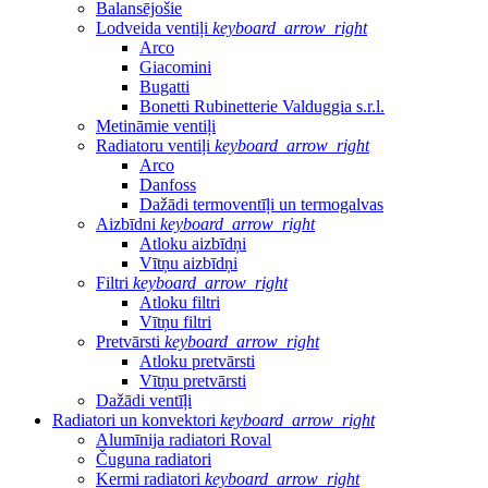
Balansējošie
Lodveida ventiļi
keyboard_arrow_right
Arco
Giacomini
Bugatti
Bonetti Rubinetterie Valduggia s.r.l.
Metināmie ventiļi
Radiatoru ventiļi
keyboard_arrow_right
Arco
Danfoss
Dažādi termoventīļi un termogalvas
Aizbīdni
keyboard_arrow_right
Atloku aizbīdņi
Vītņu aizbīdņi
Filtri
keyboard_arrow_right
Atloku filtri
Vītņu filtri
Pretvārsti
keyboard_arrow_right
Atloku pretvārsti
Vītņu pretvārsti
Dažādi ventīļi
Radiatori un konvektori
keyboard_arrow_right
Alumīnija radiatori Roval
Čuguna radiatori
Kermi radiatori
keyboard_arrow_right