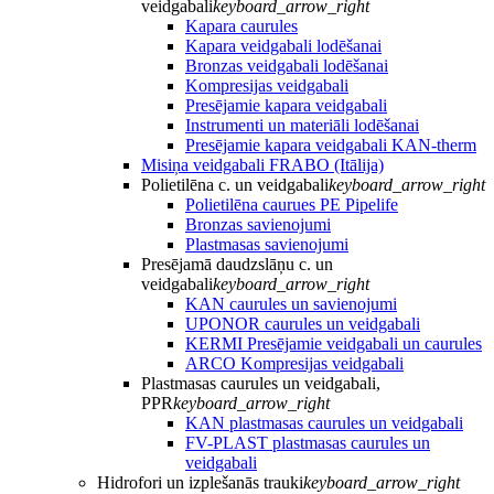
veidgabali
keyboard_arrow_right
Kapara caurules
Kapara veidgabali lodēšanai
Bronzas veidgabali lodēšanai
Kompresijas veidgabali
Presējamie kapara veidgabali
Instrumenti un materiāli lodēšanai
Presējamie kapara veidgabali KAN-therm
Misiņa veidgabali FRABO (Itālija)
Polietilēna c. un veidgabali
keyboard_arrow_right
Polietilēna caurues PE Pipelife
Bronzas savienojumi
Plastmasas savienojumi
Presējamā daudzslāņu c. un
veidgabali
keyboard_arrow_right
KAN caurules un savienojumi
UPONOR caurules un veidgabali
KERMI Presējamie veidgabali un caurules
ARCO Kompresijas veidgabali
Plastmasas caurules un veidgabali,
PPR
keyboard_arrow_right
KAN plastmasas caurules un veidgabali
FV-PLAST plastmasas caurules un
veidgabali
Hidrofori un izplešanās trauki
keyboard_arrow_right