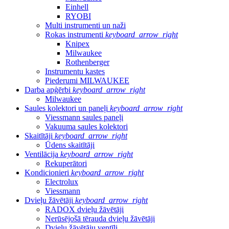
Einhell
RYOBI
Multi instrumenti un naži
Rokas instrumenti
keyboard_arrow_right
Knipex
Milwaukee
Rothenberger
Instrumentu kastes
Piederumi MILWAUKEE
Darba apģērbi
keyboard_arrow_right
Milwaukee
Saules kolektori un paneļi
keyboard_arrow_right
Viessmann saules paneļi
Vakuuma saules kolektori
Skaitītāji
keyboard_arrow_right
Ūdens skaitītāji
Ventilācija
keyboard_arrow_right
Rekuperātori
Kondicionieri
keyboard_arrow_right
Electrolux
Viessmann
Dvieļu žāvētāji
keyboard_arrow_right
RADOX dvieļu žāvētāji
Nerūsējošā tērauda dvieļu žāvētāji
Dvieļu žāvētāju ventīļi