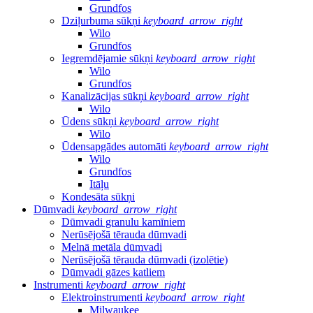
Grundfos
Dziļurbuma sūkņi
keyboard_arrow_right
Wilo
Grundfos
Iegremdējamie sūkņi
keyboard_arrow_right
Wilo
Grundfos
Kanalizācijas sūkņi
keyboard_arrow_right
Wilo
Ūdens sūkņi
keyboard_arrow_right
Wilo
Ūdensapgādes automāti
keyboard_arrow_right
Wilo
Grundfos
Itāļu
Kondesāta sūkņi
Dūmvadi
keyboard_arrow_right
Dūmvadi granulu kamīniem
Nerūsējošā tērauda dūmvadi
Melnā metāla dūmvadi
Nerūsējošā tērauda dūmvadi (izolētie)
Dūmvadi gāzes katliem
Instrumenti
keyboard_arrow_right
Elektroinstrumenti
keyboard_arrow_right
Milwaukee