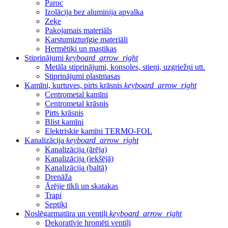
Paroc
Izolācija bez aluminija apvalka
Zeķe
Pakojamais materiāls
Karstumizturīgie materiāli
Hermētiķi un mastikas
Stiprinājumi
keyboard_arrow_right
Metāla stiprinājumi, konsoles, stieņi, uzgriežņi utt.
Stiprinājumi plastmasas
Kamīni, kurtuves, pirts krāsnis
keyboard_arrow_right
Centrometal kamīni
Centrometal krāsnis
Pirts krāsnis
Blist kamīni
Elektriskie kamīni TERMO-FOL
Kanalizācija
keyboard_arrow_right
Kanalizācija (ārēja)
Kanalizācija (iekšējā)
Kanalizācija (baltā)
Drenāža
Ārējie tīkli un skatakas
Trapi
Septiķi
Noslēgarmatūra un ventiļi
keyboard_arrow_right
Dekoratīvie hromēti ventiļi