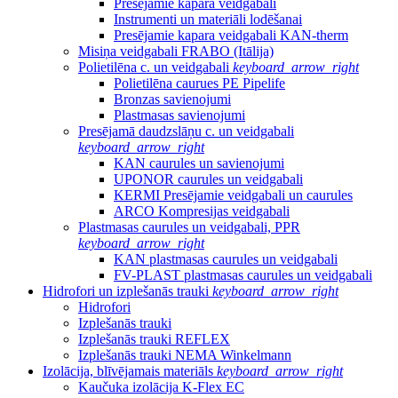
Presējamie kapara veidgabali
Instrumenti un materiāli lodēšanai
Presējamie kapara veidgabali KAN-therm
Misiņa veidgabali FRABO (Itālija)
Polietilēna c. un veidgabali
keyboard_arrow_right
Polietilēna caurues PE Pipelife
Bronzas savienojumi
Plastmasas savienojumi
Presējamā daudzslāņu c. un veidgabali
keyboard_arrow_right
KAN caurules un savienojumi
UPONOR caurules un veidgabali
KERMI Presējamie veidgabali un caurules
ARCO Kompresijas veidgabali
Plastmasas caurules un veidgabali, PPR
keyboard_arrow_right
KAN plastmasas caurules un veidgabali
FV-PLAST plastmasas caurules un veidgabali
Hidrofori un izplešanās trauki
keyboard_arrow_right
Hidrofori
Izplešanās trauki
Izplešanās trauki REFLEX
Izplešanās trauki NEMA Winkelmann
Izolācija, blīvējamais materiāls
keyboard_arrow_right
Kaučuka izolācija K-Flex EC