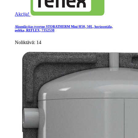
Akcija!
Akumlācijas tvertne STORATHERM Mini H50, 50L, horizontāla,
pelēka, REFLEX, 7352530
Noliktāvā: 14