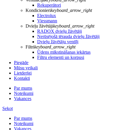
Rekuperātori
Kondicionieri
keyboard_arrow_right
Electrolux
Viessmann
Dvieļu žāvētāji
keyboard_arrow_right
RADOX dvieļu žāvētāji
Nerūsējošā tērauda dvieļu žāvētāji
Dvieļu žāvētāju ventīļi
Filtri
keyboard_arrow_right
Ūdens mīkstināšanas iekārtas
Filtru elementi un korpusi
Piegāde
Mūsu veikali
Lietderīgi
Kontakti
Par mums
Noteikumi
Vakances
Sekot
Par mums
Noteikumi
Vakances