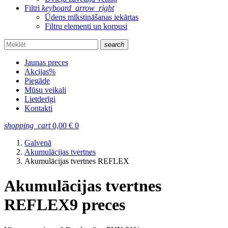
Filtri
keyboard_arrow_right
Ūdens mīkstināšanas iekārtas
Filtru elementi un korpusi
search
Jaunas preces
Akcijas
%
Piegāde
Mūsu veikali
Lietderīgi
Kontakti
shopping_cart
0,00
€
0
Galvenā
Akumulācijas tvertnes
Akumulācijas tvertnes REFLEX
Akumulācijas tvertnes
REFLEX
9 preces