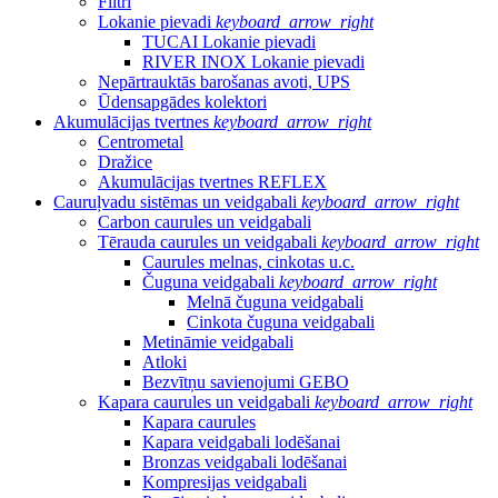
Filtri
Lokanie pievadi
keyboard_arrow_right
TUCAI Lokanie pievadi
RIVER INOX Lokanie pievadi
Nepārtrauktās barošanas avoti, UPS
Ūdensapgādes kolektori
Akumulācijas tvertnes
keyboard_arrow_right
Centrometal
Dražice
Akumulācijas tvertnes REFLEX
Cauruļvadu sistēmas un veidgabali
keyboard_arrow_right
Carbon caurules un veidgabali
Tērauda caurules un veidgabali
keyboard_arrow_right
Caurules melnas, cinkotas u.c.
Čuguna veidgabali
keyboard_arrow_right
Melnā čuguna veidgabali
Cinkota čuguna veidgabali
Metināmie veidgabali
Atloki
Bezvītņu savienojumi GEBO
Kapara caurules un veidgabali
keyboard_arrow_right
Kapara caurules
Kapara veidgabali lodēšanai
Bronzas veidgabali lodēšanai
Kompresijas veidgabali