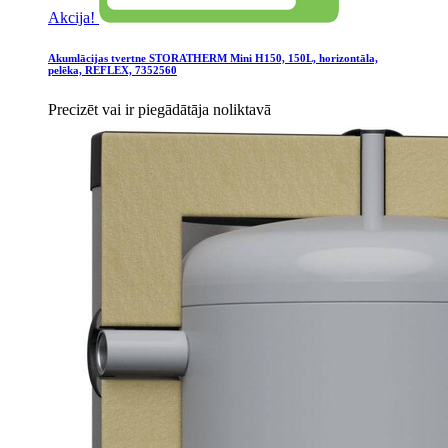
Akcija!
Akumlācijas tvertne STORATHERM Mini H150, 150L, horizontāla,
pelēka, REFLEX, 7352560
Precizēt vai ir piegādātāja noliktavā