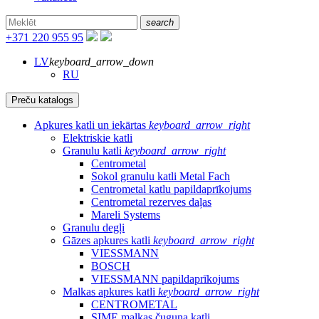
search
+371 220 955 95
LV
keyboard_arrow_down
RU
Preču katalogs
Apkures katli un iekārtas
keyboard_arrow_right
Elektriskie katli
Granulu katli
keyboard_arrow_right
Centrometal
Sokol granulu katli Metal Fach
Centrometal katlu papildaprīkojums
Centrometal rezerves daļas
Mareli Systems
Granulu degļi
Gāzes apkures katli
keyboard_arrow_right
VIESSMANN
BOSCH
VIESSMANN papildaprīkojums
Malkas apkures katli
keyboard_arrow_right
CENTROMETAL
SIME malkas čuguna katli