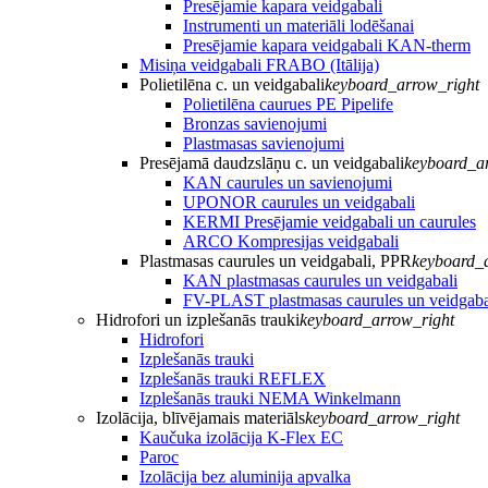
Presējamie kapara veidgabali
Instrumenti un materiāli lodēšanai
Presējamie kapara veidgabali KAN-therm
Misiņa veidgabali FRABO (Itālija)
Polietilēna c. un veidgabali
keyboard_arrow_right
Polietilēna caurues PE Pipelife
Bronzas savienojumi
Plastmasas savienojumi
Presējamā daudzslāņu c. un veidgabali
keyboard_a
KAN caurules un savienojumi
UPONOR caurules un veidgabali
KERMI Presējamie veidgabali un caurules
ARCO Kompresijas veidgabali
Plastmasas caurules un veidgabali, PPR
keyboard_
KAN plastmasas caurules un veidgabali
FV-PLAST plastmasas caurules un veidgaba
Hidrofori un izplešanās trauki
keyboard_arrow_right
Hidrofori
Izplešanās trauki
Izplešanās trauki REFLEX
Izplešanās trauki NEMA Winkelmann
Izolācija, blīvējamais materiāls
keyboard_arrow_right
Kaučuka izolācija K-Flex EC
Paroc
Izolācija bez aluminija apvalka