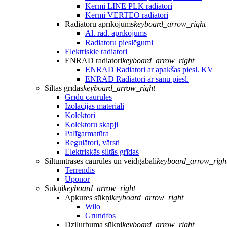
Kermi LINE PLK radiatori
Kermi VERTEO radiatori
Radiatoru aprīkojums
keyboard_arrow_right
Al. rad. aprīkojums
Radiatoru pieslēgumi
Elektriskie radiatori
ENRAD radiatori
keyboard_arrow_right
ENRAD Radiatori ar apakšas piesl. KV
ENRAD Radiatori ar sānu piesl.
Siltās grīdas
keyboard_arrow_right
Grīdu caurules
Izolācijas materiāli
Kolektori
Kolektoru skapji
Palīgarmatūra
Regulātori, vārsti
Elektriskās siltās grīdas
Siltumtrases caurules un veidgabali
keyboard_arrow_righ
Terrendis
Uponor
Sūkņi
keyboard_arrow_right
Apkures sūkņi
keyboard_arrow_right
Wilo
Grundfos
Dziļurbuma sūkņi
keyboard_arrow_right