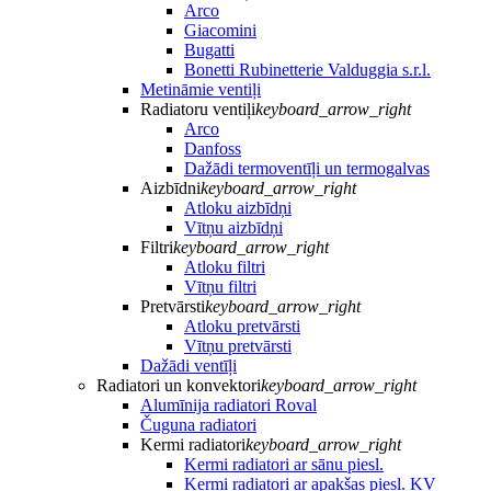
Arco
Giacomini
Bugatti
Bonetti Rubinetterie Valduggia s.r.l.
Metināmie ventiļi
Radiatoru ventiļi
keyboard_arrow_right
Arco
Danfoss
Dažādi termoventīļi un termogalvas
Aizbīdni
keyboard_arrow_right
Atloku aizbīdņi
Vītņu aizbīdņi
Filtri
keyboard_arrow_right
Atloku filtri
Vītņu filtri
Pretvārsti
keyboard_arrow_right
Atloku pretvārsti
Vītņu pretvārsti
Dažādi ventīļi
Radiatori un konvektori
keyboard_arrow_right
Alumīnija radiatori Roval
Čuguna radiatori
Kermi radiatori
keyboard_arrow_right
Kermi radiatori ar sānu piesl.
Kermi radiatori ar apakšas piesl. KV