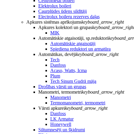
Centrometal boileri
Elektrolux boileri
Caurplūdes ūdens sildītāji
Electrolux boileru rezerves daļas
Apkures sistēmas aprīkojums
keyboard_arrow_right
Apkures kolektori un grupas
keyboard_arrow_righ
MIK
Automātiskie atgaisotāji, sp.reduktori
keyboard_arr
Automātiskie atgaisotāji
Spiediena reduktori un armatūra
Automātikas, devēji
keyboard_arrow_right
Tech
Danfoss
Acaso, Watts, Icma
Plum
Tech Sinum Gudrā māja
Drošības vārsti un grupas
Manometri, termometri
keyboard_arrow_right
Manometri
Termomanometri, termometri
Vārsti apkurei
keyboard_arrow_right
Danfoss
LK Armatur
Honeywell
Siltumnesēji un šķidrumi