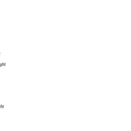
t
ght
ht