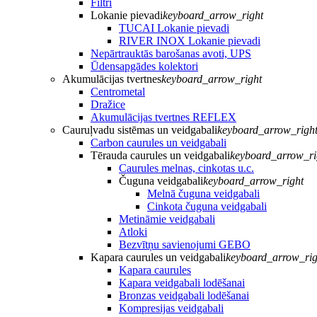
Filtri
Lokanie pievadi
keyboard_arrow_right
TUCAI Lokanie pievadi
RIVER INOX Lokanie pievadi
Nepārtrauktās barošanas avoti, UPS
Ūdensapgādes kolektori
Akumulācijas tvertnes
keyboard_arrow_right
Centrometal
Dražice
Akumulācijas tvertnes REFLEX
Cauruļvadu sistēmas un veidgabali
keyboard_arrow_righ
Carbon caurules un veidgabali
Tērauda caurules un veidgabali
keyboard_arrow_ri
Caurules melnas, cinkotas u.c.
Čuguna veidgabali
keyboard_arrow_right
Melnā čuguna veidgabali
Cinkota čuguna veidgabali
Metināmie veidgabali
Atloki
Bezvītņu savienojumi GEBO
Kapara caurules un veidgabali
keyboard_arrow_rig
Kapara caurules
Kapara veidgabali lodēšanai
Bronzas veidgabali lodēšanai
Kompresijas veidgabali