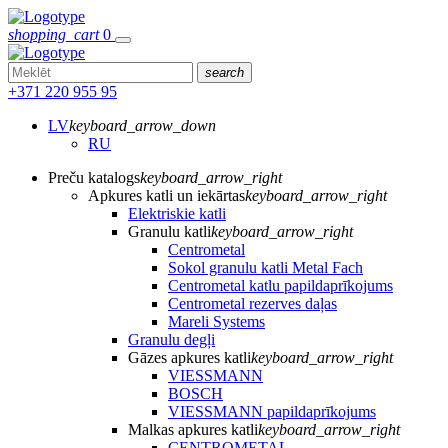
shopping_cart
0
search
+371 220 955 95
LV
keyboard_arrow_down
RU
Preču katalogs
keyboard_arrow_right
Apkures katli un iekārtas
keyboard_arrow_right
Elektriskie katli
Granulu katli
keyboard_arrow_right
Centrometal
Sokol granulu katli Metal Fach
Centrometal katlu papildaprīkojums
Centrometal rezerves daļas
Mareli Systems
Granulu degļi
Gāzes apkures katli
keyboard_arrow_right
VIESSMANN
BOSCH
VIESSMANN papildaprīkojums
Malkas apkures katli
keyboard_arrow_right
CENTROMETAL