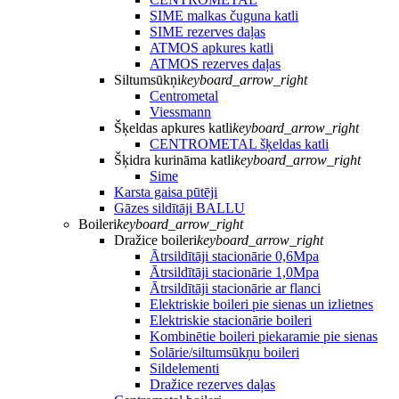
SIME malkas čuguna katli
SIME rezerves daļas
ATMOS apkures katli
ATMOS rezerves daļas
Siltumsūkņi
keyboard_arrow_right
Centrometal
Viessmann
Šķeldas apkures katli
keyboard_arrow_right
CENTROMETAL šķeldas katli
Šķidra kurināma katli
keyboard_arrow_right
Sime
Karsta gaisa pūtēji
Gāzes sildītāji BALLU
Boileri
keyboard_arrow_right
Dražice boileri
keyboard_arrow_right
Ātrsildītāji stacionārie 0,6Mpa
Ātrsildītāji stacionārie 1,0Mpa
Ātrsildītāji stacionārie ar flanci
Elektriskie boileri pie sienas un izlietnes
Elektriskie stacionārie boileri
Kombinētie boileri piekaramie pie sienas
Solārie/siltumsūkņu boileri
Sildelementi
Dražice rezerves daļas