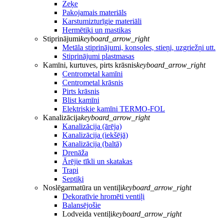
Zeķe
Pakojamais materiāls
Karstumizturīgie materiāli
Hermētiķi un mastikas
Stiprinājumi
keyboard_arrow_right
Metāla stiprinājumi, konsoles, stieņi, uzgriežņi utt.
Stiprinājumi plastmasas
Kamīni, kurtuves, pirts krāsnis
keyboard_arrow_right
Centrometal kamīni
Centrometal krāsnis
Pirts krāsnis
Blist kamīni
Elektriskie kamīni TERMO-FOL
Kanalizācija
keyboard_arrow_right
Kanalizācija (ārēja)
Kanalizācija (iekšējā)
Kanalizācija (baltā)
Drenāža
Ārējie tīkli un skatakas
Trapi
Septiķi
Noslēgarmatūra un ventiļi
keyboard_arrow_right
Dekoratīvie hromēti ventiļi
Balansējošie
Lodveida ventiļi
keyboard_arrow_right