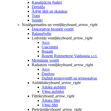
Kanalizācija (baltā)
Drenāža
Ārējie tīkli un skatakas
Trapi
Septiķi
Noslēgarmatūra un ventiļi
keyboard_arrow_right
Dekoratīvie hromēti ventiļi
Balansējošie
Lodveida ventiļi
keyboard_arrow_right
Arco
Giacomini
Bugatti
Bonetti Rubinetterie Valduggia s.r.l.
Metināmie ventiļi
Radiatoru ventiļi
keyboard_arrow_right
Arco
Danfoss
Dažādi termoventīļi un termogalvas
Aizbīdni
keyboard_arrow_right
Atloku aizbīdņi
Vītņu aizbīdņi
Filtri
keyboard_arrow_right
Atloku filtri
Vītņu filtri
Pretvārsti
keyboard_arrow_right