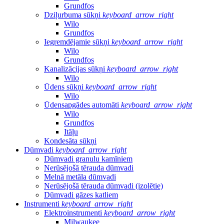
Grundfos
Dziļurbuma sūkņi
keyboard_arrow_right
Wilo
Grundfos
Iegremdējamie sūkņi
keyboard_arrow_right
Wilo
Grundfos
Kanalizācijas sūkņi
keyboard_arrow_right
Wilo
Ūdens sūkņi
keyboard_arrow_right
Wilo
Ūdensapgādes automāti
keyboard_arrow_right
Wilo
Grundfos
Itāļu
Kondesāta sūkņi
Dūmvadi
keyboard_arrow_right
Dūmvadi granulu kamīniem
Nerūsējošā tērauda dūmvadi
Melnā metāla dūmvadi
Nerūsējošā tērauda dūmvadi (izolētie)
Dūmvadi gāzes katliem
Instrumenti
keyboard_arrow_right
Elektroinstrumenti
keyboard_arrow_right
Milwaukee