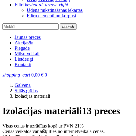
Filtri
keyboard_arrow_right
Ūdens mīkstināšanas iekārtas
Filtru elementi un korpusi
search
Jaunas preces
Akcijas
%
Piegāde
Mūsu veikali
Lietderīgi
Kontakti
shopping_cart
0,00
€
0
Galvenā
Siltās grīdas
Izolācijas materiāli
Izolācijas materiāli
13 preces
Visas cenas ir uzrādītas kopā ar PVN 21%
Cenas veikalos var atšķirties no internetveikala cenas.