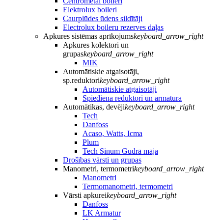
Centrometal boileri
Elektrolux boileri
Caurplūdes ūdens sildītāji
Electrolux boileru rezerves daļas
Apkures sistēmas aprīkojums
keyboard_arrow_right
Apkures kolektori un
grupas
keyboard_arrow_right
MIK
Automātiskie atgaisotāji,
sp.reduktori
keyboard_arrow_right
Automātiskie atgaisotāji
Spiediena reduktori un armatūra
Automātikas, devēji
keyboard_arrow_right
Tech
Danfoss
Acaso, Watts, Icma
Plum
Tech Sinum Gudrā māja
Drošības vārsti un grupas
Manometri, termometri
keyboard_arrow_right
Manometri
Termomanometri, termometri
Vārsti apkurei
keyboard_arrow_right
Danfoss
LK Armatur