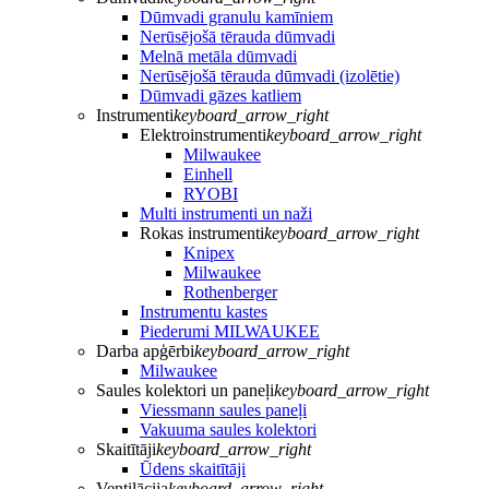
Dūmvadi granulu kamīniem
Nerūsējošā tērauda dūmvadi
Melnā metāla dūmvadi
Nerūsējošā tērauda dūmvadi (izolētie)
Dūmvadi gāzes katliem
Instrumenti
keyboard_arrow_right
Elektroinstrumenti
keyboard_arrow_right
Milwaukee
Einhell
RYOBI
Multi instrumenti un naži
Rokas instrumenti
keyboard_arrow_right
Knipex
Milwaukee
Rothenberger
Instrumentu kastes
Piederumi MILWAUKEE
Darba apģērbi
keyboard_arrow_right
Milwaukee
Saules kolektori un paneļi
keyboard_arrow_right
Viessmann saules paneļi
Vakuuma saules kolektori
Skaitītāji
keyboard_arrow_right
Ūdens skaitītāji
Ventilācija
keyboard_arrow_right