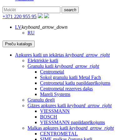
search
+371 220 955 95
LV
keyboard_arrow_down
RU
Preču katalogs
Apkures katli un iekārtas
keyboard_arrow_right
Elektriskie katli
Granulu katli
keyboard_arrow_right
Centrometal
Sokol granulu katli Metal Fach
Centrometal katlu papildaprīkojums
Centrometal rezerves daļas
Mareli Systems
Granulu degļi
Gāzes apkures katli
keyboard_arrow_right
VIESSMANN
BOSCH
VIESSMANN papildaprīkojums
Malkas apkures katli
keyboard_arrow_right
CENTROMETAL
SIME malkas čuguna katli