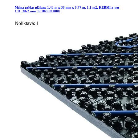
Melna grīdas plāksne 1,43 m x 30 mm x 0,77 m, 1,1 m2, KERMI x-net
C11, 30-2 mm, SFDNSP01000
Noliktāvā: 1