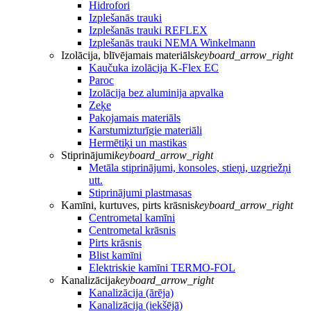
Hidrofori
Izplešanās trauki
Izplešanās trauki REFLEX
Izplešanās trauki NEMA Winkelmann
Izolācija, blīvējamais materiāls
keyboard_arrow_right
Kaučuka izolācija K-Flex EC
Paroc
Izolācija bez aluminija apvalka
Zeķe
Pakojamais materiāls
Karstumizturīgie materiāli
Hermētiķi un mastikas
Stiprinājumi
keyboard_arrow_right
Metāla stiprinājumi, konsoles, stieņi, uzgriežņi
utt.
Stiprinājumi plastmasas
Kamīni, kurtuves, pirts krāsnis
keyboard_arrow_right
Centrometal kamīni
Centrometal krāsnis
Pirts krāsnis
Blist kamīni
Elektriskie kamīni TERMO-FOL
Kanalizācija
keyboard_arrow_right
Kanalizācija (ārēja)
Kanalizācija (iekšējā)