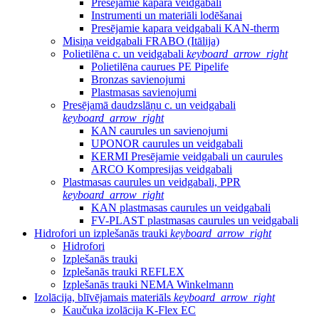
Presējamie kapara veidgabali
Instrumenti un materiāli lodēšanai
Presējamie kapara veidgabali KAN-therm
Misiņa veidgabali FRABO (Itālija)
Polietilēna c. un veidgabali
keyboard_arrow_right
Polietilēna caurues PE Pipelife
Bronzas savienojumi
Plastmasas savienojumi
Presējamā daudzslāņu c. un veidgabali
keyboard_arrow_right
KAN caurules un savienojumi
UPONOR caurules un veidgabali
KERMI Presējamie veidgabali un caurules
ARCO Kompresijas veidgabali
Plastmasas caurules un veidgabali, PPR
keyboard_arrow_right
KAN plastmasas caurules un veidgabali
FV-PLAST plastmasas caurules un veidgabali
Hidrofori un izplešanās trauki
keyboard_arrow_right
Hidrofori
Izplešanās trauki
Izplešanās trauki REFLEX
Izplešanās trauki NEMA Winkelmann
Izolācija, blīvējamais materiāls
keyboard_arrow_right
Kaučuka izolācija K-Flex EC