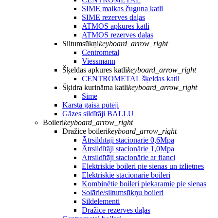
SIME malkas čuguna katli
SIME rezerves daļas
ATMOS apkures katli
ATMOS rezerves daļas
Siltumsūkņi
keyboard_arrow_right
Centrometal
Viessmann
Šķeldas apkures katli
keyboard_arrow_right
CENTROMETAL šķeldas katli
Šķidra kurināma katli
keyboard_arrow_right
Sime
Karsta gaisa pūtēji
Gāzes sildītāji BALLU
Boileri
keyboard_arrow_right
Dražice boileri
keyboard_arrow_right
Ātrsildītāji stacionārie 0,6Mpa
Ātrsildītāji stacionārie 1,0Mpa
Ātrsildītāji stacionārie ar flanci
Elektriskie boileri pie sienas un izlietnes
Elektriskie stacionārie boileri
Kombinētie boileri piekaramie pie sienas
Solārie/siltumsūkņu boileri
Sildelementi
Dražice rezerves daļas