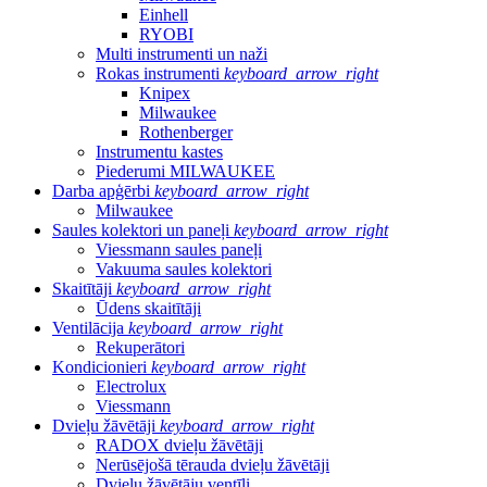
Einhell
RYOBI
Multi instrumenti un naži
Rokas instrumenti
keyboard_arrow_right
Knipex
Milwaukee
Rothenberger
Instrumentu kastes
Piederumi MILWAUKEE
Darba apģērbi
keyboard_arrow_right
Milwaukee
Saules kolektori un paneļi
keyboard_arrow_right
Viessmann saules paneļi
Vakuuma saules kolektori
Skaitītāji
keyboard_arrow_right
Ūdens skaitītāji
Ventilācija
keyboard_arrow_right
Rekuperātori
Kondicionieri
keyboard_arrow_right
Electrolux
Viessmann
Dvieļu žāvētāji
keyboard_arrow_right
RADOX dvieļu žāvētāji
Nerūsējošā tērauda dvieļu žāvētāji
Dvieļu žāvētāju ventīļi