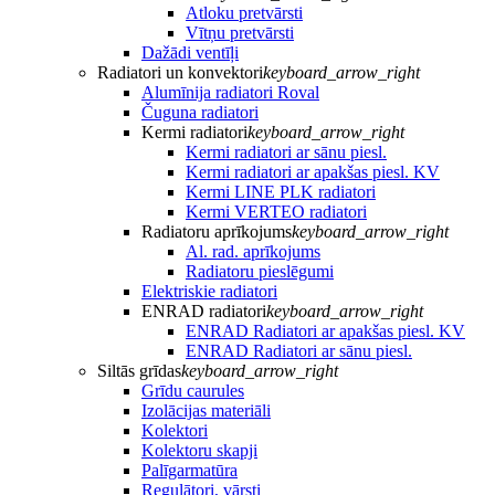
Atloku pretvārsti
Vītņu pretvārsti
Dažādi ventīļi
Radiatori un konvektori
keyboard_arrow_right
Alumīnija radiatori Roval
Čuguna radiatori
Kermi radiatori
keyboard_arrow_right
Kermi radiatori ar sānu piesl.
Kermi radiatori ar apakšas piesl. KV
Kermi LINE PLK radiatori
Kermi VERTEO radiatori
Radiatoru aprīkojums
keyboard_arrow_right
Al. rad. aprīkojums
Radiatoru pieslēgumi
Elektriskie radiatori
ENRAD radiatori
keyboard_arrow_right
ENRAD Radiatori ar apakšas piesl. KV
ENRAD Radiatori ar sānu piesl.
Siltās grīdas
keyboard_arrow_right
Grīdu caurules
Izolācijas materiāli
Kolektori
Kolektoru skapji
Palīgarmatūra
Regulātori, vārsti