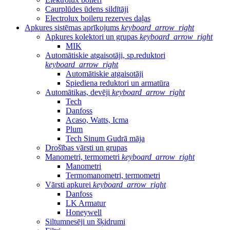
Caurplūdes ūdens sildītāji
Electrolux boileru rezerves daļas
Apkures sistēmas aprīkojums
keyboard_arrow_right
Apkures kolektori un grupas
keyboard_arrow_right
MIK
Automātiskie atgaisotāji, sp.reduktori
keyboard_arrow_right
Automātiskie atgaisotāji
Spiediena reduktori un armatūra
Automātikas, devēji
keyboard_arrow_right
Tech
Danfoss
Acaso, Watts, Icma
Plum
Tech Sinum Gudrā māja
Drošības vārsti un grupas
Manometri, termometri
keyboard_arrow_right
Manometri
Termomanometri, termometri
Vārsti apkurei
keyboard_arrow_right
Danfoss
LK Armatur
Honeywell
Siltumnesēji un šķidrumi