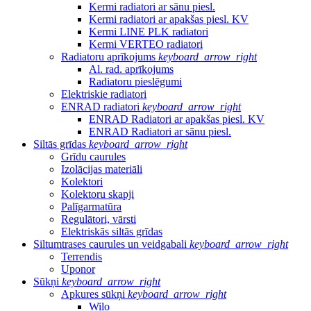
Kermi radiatori ar sānu piesl.
Kermi radiatori ar apakšas piesl. KV
Kermi LINE PLK radiatori
Kermi VERTEO radiatori
Radiatoru aprīkojums
keyboard_arrow_right
Al. rad. aprīkojums
Radiatoru pieslēgumi
Elektriskie radiatori
ENRAD radiatori
keyboard_arrow_right
ENRAD Radiatori ar apakšas piesl. KV
ENRAD Radiatori ar sānu piesl.
Siltās grīdas
keyboard_arrow_right
Grīdu caurules
Izolācijas materiāli
Kolektori
Kolektoru skapji
Palīgarmatūra
Regulātori, vārsti
Elektriskās siltās grīdas
Siltumtrases caurules un veidgabali
keyboard_arrow_right
Terrendis
Uponor
Sūkņi
keyboard_arrow_right
Apkures sūkņi
keyboard_arrow_right
Wilo