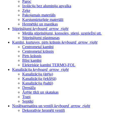
Paroc
Izolācija bez aluminija apvalka
Zeķe
Pakojamais materiāls
Karstumizturīgie materiāli
Hermētiķi un mastikas
Stiprinājumi
keyboard_arrow_right
Metāla stiprinājumi, konsoles, stieņi, uzgriežņi utt.
Stiprinājumi plastmasas
Kamīni, kurtuves, pirts krāsnis
keyboard_arrow_right
Centrometal kamīni
Centrometal krāsnis
Pirts krāsnis
Blist kamīni
Elektriskie kamīni TERMO-FOL
Kanalizācija
keyboard_arrow_right
Kanalizācija (ārēja)
Kanalizācija (iekšējā)
Kanalizācija (baltā)
Drenāža
Ārējie tīkli un skatakas
Trapi
Septiķi
Noslēgarmatūra un ventiļi
keyboard_arrow_right
Dekoratīvie hromēti ventiļi