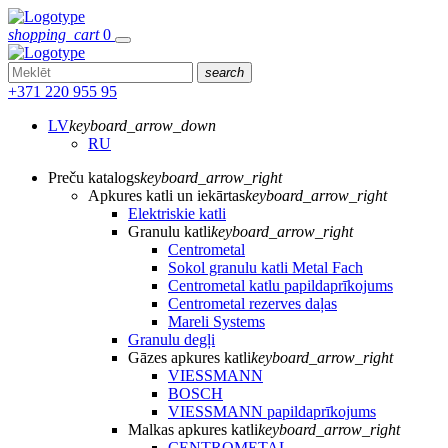
shopping_cart
0
search
+371 220 955 95
LV
keyboard_arrow_down
RU
Preču katalogs
keyboard_arrow_right
Apkures katli un iekārtas
keyboard_arrow_right
Elektriskie katli
Granulu katli
keyboard_arrow_right
Centrometal
Sokol granulu katli Metal Fach
Centrometal katlu papildaprīkojums
Centrometal rezerves daļas
Mareli Systems
Granulu degļi
Gāzes apkures katli
keyboard_arrow_right
VIESSMANN
BOSCH
VIESSMANN papildaprīkojums
Malkas apkures katli
keyboard_arrow_right
CENTROMETAL