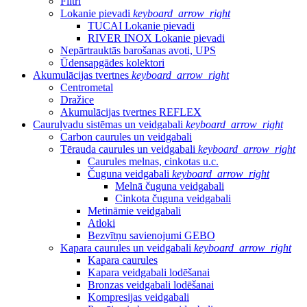
Filtri
Lokanie pievadi
keyboard_arrow_right
TUCAI Lokanie pievadi
RIVER INOX Lokanie pievadi
Nepārtrauktās barošanas avoti, UPS
Ūdensapgādes kolektori
Akumulācijas tvertnes
keyboard_arrow_right
Centrometal
Dražice
Akumulācijas tvertnes REFLEX
Cauruļvadu sistēmas un veidgabali
keyboard_arrow_right
Carbon caurules un veidgabali
Tērauda caurules un veidgabali
keyboard_arrow_right
Caurules melnas, cinkotas u.c.
Čuguna veidgabali
keyboard_arrow_right
Melnā čuguna veidgabali
Cinkota čuguna veidgabali
Metināmie veidgabali
Atloki
Bezvītņu savienojumi GEBO
Kapara caurules un veidgabali
keyboard_arrow_right
Kapara caurules
Kapara veidgabali lodēšanai
Bronzas veidgabali lodēšanai
Kompresijas veidgabali