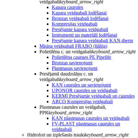
veidgabali
keyboard_arrow_right
Kapara caurules
Kapara veidgabali lodēšanai
Bronzas veidgabali lodēšanai
Kompresijas veidgabali
Presējamie kapara veidgabali
Instrumenti un materiāli lodēšanai
Presējamie kapara veidgabali KAN-therm
Misiņa veidgabali FRABO (Itālija)
Polietilēna c. un veidgabali
keyboard_arrow_right
Polietilēna caurues PE Pipelife
Bronzas savienojumi
Plastmasas savienojumi
Presējamā daudzslāņu c. un
veidgabali
keyboard_arrow_right
KAN caurules un savienojumi
UPONOR caurules un veidgabali
KERMI Presējamie veidgabali un caurules
ARCO Kompresijas veidgabali
Plastmasas caurules un veidgabali,
PPR
keyboard_arrow_right
KAN plastmasas caurules un veidgabali
FV-PLAST plastmasas caurules un
veidgabali
Hidrofori un izplešanās trauki
keyboard_arrow_right