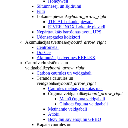
Honeywell
Siltumnesēji un šķidrumi
Filtri
Lokanie pievadi
keyboard_arrow_right
TUCAI Lokanie pievadi
RIVER INOX Lokanie pievadi
Nepārtrauktās barošanas avoti, UPS
Ūdensapgādes kolektori
Akumulācijas tvertnes
keyboard_arrow_right
Centrometal
Dražice
Akumulācijas tvertnes REFLEX
Cauruļvadu sistēmas un
veidgabali
keyboard_arrow_right
Carbon caurules un veidgabali
Tērauda caurules un
veidgabali
keyboard_arrow_right
Caurules melnas, cinkotas u.c.
Čuguna veidgabali
keyboard_arrow_right
Melnā čuguna veidgabali
Cinkota čuguna veidgabali
Metināmie veidgabali
Atloki
Bezvītņu savienojumi GEBO
Kapara caurules un