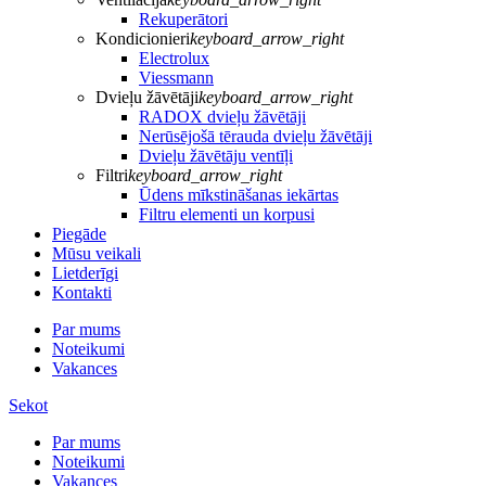
Rekuperātori
Kondicionieri
keyboard_arrow_right
Electrolux
Viessmann
Dvieļu žāvētāji
keyboard_arrow_right
RADOX dvieļu žāvētāji
Nerūsējošā tērauda dvieļu žāvētāji
Dvieļu žāvētāju ventīļi
Filtri
keyboard_arrow_right
Ūdens mīkstināšanas iekārtas
Filtru elementi un korpusi
Piegāde
Mūsu veikali
Lietderīgi
Kontakti
Par mums
Noteikumi
Vakances
Sekot
Par mums
Noteikumi
Vakances