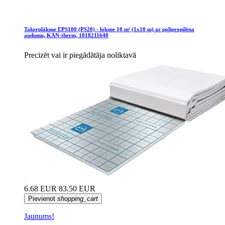
Takerplāksne EPS100 (PS20) - loksne 10 m² (1x10 m) ar polipropilēna
audumu, KAN-therm, 1818211640
Precizēt vai ir piegādātāja noliktavā
6.68 EUR
83.50 EUR
Pievienot
shopping_cart
Jaunums!