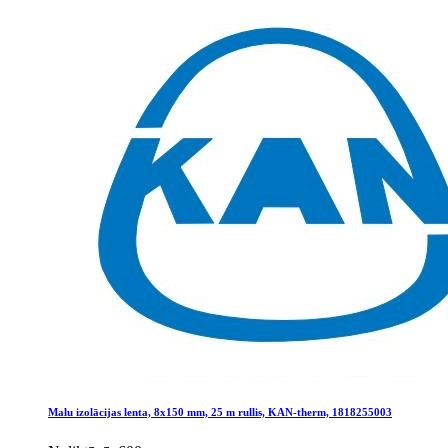
Malu izolācijas lenta, 8x150 mm, 25 m rullis, KAN-therm, 1818255003