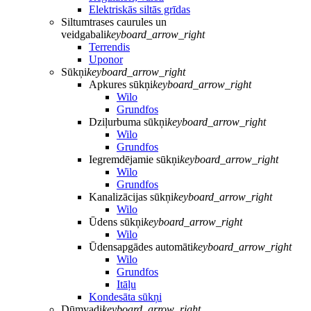
Elektriskās siltās grīdas
Siltumtrases caurules un
veidgabali
keyboard_arrow_right
Terrendis
Uponor
Sūkņi
keyboard_arrow_right
Apkures sūkņi
keyboard_arrow_right
Wilo
Grundfos
Dziļurbuma sūkņi
keyboard_arrow_right
Wilo
Grundfos
Iegremdējamie sūkņi
keyboard_arrow_right
Wilo
Grundfos
Kanalizācijas sūkņi
keyboard_arrow_right
Wilo
Ūdens sūkņi
keyboard_arrow_right
Wilo
Ūdensapgādes automāti
keyboard_arrow_right
Wilo
Grundfos
Itāļu
Kondesāta sūkņi
Dūmvadi
keyboard_arrow_right