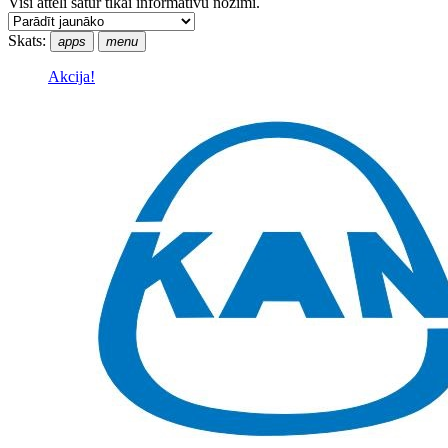
Visi attēli satur tikai informatīvu nozīmi.
Skats:
apps
menu
Akcija!