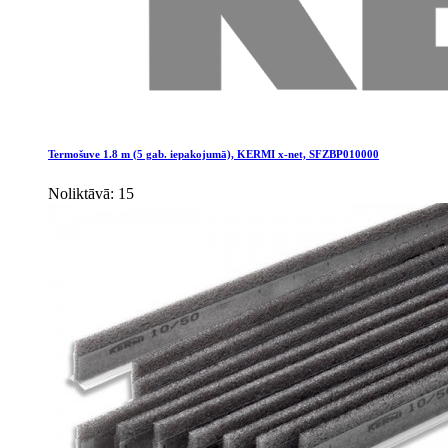
Termošuve 1.8 m (5 gab. iepakojumā), KERMI x-net, SFZBP010000
Noliktāvā: 15