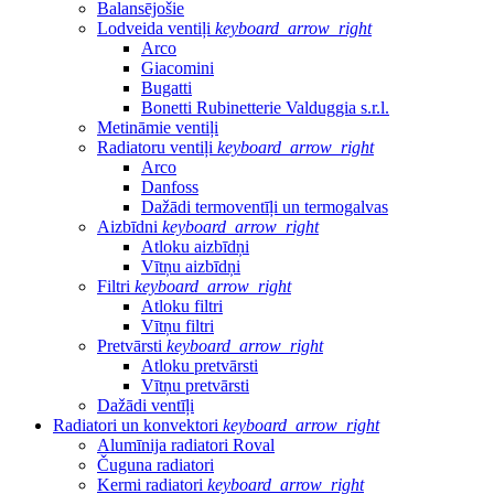
Balansējošie
Lodveida ventiļi
keyboard_arrow_right
Arco
Giacomini
Bugatti
Bonetti Rubinetterie Valduggia s.r.l.
Metināmie ventiļi
Radiatoru ventiļi
keyboard_arrow_right
Arco
Danfoss
Dažādi termoventīļi un termogalvas
Aizbīdni
keyboard_arrow_right
Atloku aizbīdņi
Vītņu aizbīdņi
Filtri
keyboard_arrow_right
Atloku filtri
Vītņu filtri
Pretvārsti
keyboard_arrow_right
Atloku pretvārsti
Vītņu pretvārsti
Dažādi ventīļi
Radiatori un konvektori
keyboard_arrow_right
Alumīnija radiatori Roval
Čuguna radiatori
Kermi radiatori
keyboard_arrow_right