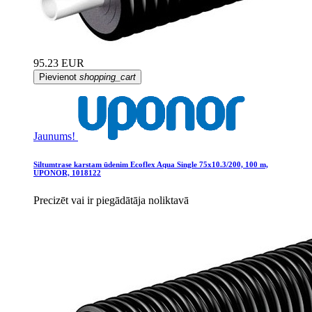
95.23 EUR
Pievienot
shopping_cart
Jaunums!
Siltumtrase karstam ūdenim Ecoflex Aqua Single 75x10.3/200, 100 m,
UPONOR, 1018122
Precizēt vai ir piegādātāja noliktavā