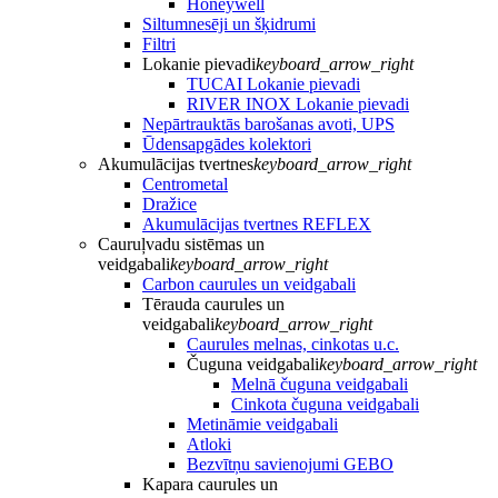
Honeywell
Siltumnesēji un šķidrumi
Filtri
Lokanie pievadi
keyboard_arrow_right
TUCAI Lokanie pievadi
RIVER INOX Lokanie pievadi
Nepārtrauktās barošanas avoti, UPS
Ūdensapgādes kolektori
Akumulācijas tvertnes
keyboard_arrow_right
Centrometal
Dražice
Akumulācijas tvertnes REFLEX
Cauruļvadu sistēmas un
veidgabali
keyboard_arrow_right
Carbon caurules un veidgabali
Tērauda caurules un
veidgabali
keyboard_arrow_right
Caurules melnas, cinkotas u.c.
Čuguna veidgabali
keyboard_arrow_right
Melnā čuguna veidgabali
Cinkota čuguna veidgabali
Metināmie veidgabali
Atloki
Bezvītņu savienojumi GEBO
Kapara caurules un