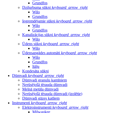
Grundfos
Dziļurbuma sūkņi
keyboard_arrow_right
Wilo
Grundfos
Iegremdējamie sūkņi
keyboard_arrow_right
Wilo
Grundfos
Kanalizācijas sūkņi
keyboard_arrow_right
Wilo
Ūdens sūkņi
keyboard_arrow_right
Wilo
Ūdensapgādes automāti
keyboard_arrow_right
Wilo
Grundfos
Itāļu
Kondesāta sūkņi
Dūmvadi
keyboard_arrow_right
Dūmvadi granulu kamīniem
Nerūsējošā tērauda dūmvadi
Melnā metāla dūmvadi
Nerūsējošā tērauda dūmvadi (izolētie)
Dūmvadi gāzes katliem
Instrumenti
keyboard_arrow_right
Elektroinstrumenti
keyboard_arrow_right
Milwaukee