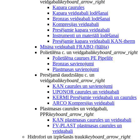
veidgabali
keyboard_arrow_right
Kapara caurules
Kapara veidgabali lodēšanai
Bronzas veidgabali lodēšanai
Kompresijas veidgabali
Presējamie kapara veidgabali
Instrumenti un materiāli lodēšanai
Presējamie kapara veidgabali KAN-therm
Misiņa veidgabali FRABO (Itālija)
Polietilēna c. un veidgabali
keyboard_arrow_right
Polietilēna caurues PE Pipelife
Bronzas savienojumi
Plastmasas savienojumi
Presējamā daudzslāņu c. un
veidgabali
keyboard_arrow_right
KAN caurules un savienojumi
UPONOR caurules un veidgabali
KERMI Presējamie veidgabali un caurules
ARCO Kompresijas veidgabali
Plastmasas caurules un veidgabali,
PPR
keyboard_arrow_right
KAN plastmasas caurules un veidgabali
FV-PLAST plastmasas caurules un
veidgabali
Hidrofori un izplešanās trauki
keyboard_arrow_right