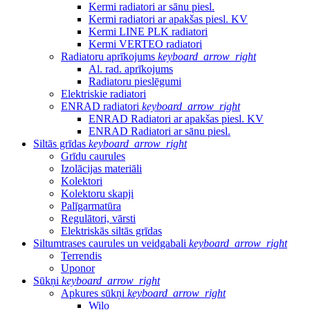
Kermi radiatori ar sānu piesl.
Kermi radiatori ar apakšas piesl. KV
Kermi LINE PLK radiatori
Kermi VERTEO radiatori
Radiatoru aprīkojums
keyboard_arrow_right
Al. rad. aprīkojums
Radiatoru pieslēgumi
Elektriskie radiatori
ENRAD radiatori
keyboard_arrow_right
ENRAD Radiatori ar apakšas piesl. KV
ENRAD Radiatori ar sānu piesl.
Siltās grīdas
keyboard_arrow_right
Grīdu caurules
Izolācijas materiāli
Kolektori
Kolektoru skapji
Palīgarmatūra
Regulātori, vārsti
Elektriskās siltās grīdas
Siltumtrases caurules un veidgabali
keyboard_arrow_right
Terrendis
Uponor
Sūkņi
keyboard_arrow_right
Apkures sūkņi
keyboard_arrow_right
Wilo