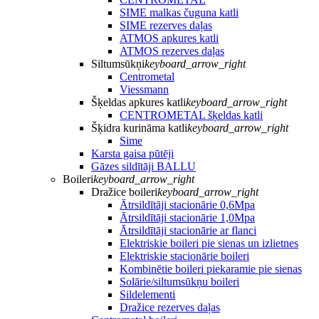
SIME malkas čuguna katli
SIME rezerves daļas
ATMOS apkures katli
ATMOS rezerves daļas
Siltumsūkņi
keyboard_arrow_right
Centrometal
Viessmann
Šķeldas apkures katli
keyboard_arrow_right
CENTROMETAL šķeldas katli
Šķidra kurināma katli
keyboard_arrow_right
Sime
Karsta gaisa pūtēji
Gāzes sildītāji BALLU
Boileri
keyboard_arrow_right
Dražice boileri
keyboard_arrow_right
Ātrsildītāji stacionārie 0,6Mpa
Ātrsildītāji stacionārie 1,0Mpa
Ātrsildītāji stacionārie ar flanci
Elektriskie boileri pie sienas un izlietnes
Elektriskie stacionārie boileri
Kombinētie boileri piekaramie pie sienas
Solārie/siltumsūkņu boileri
Sildelementi
Dražice rezerves daļas