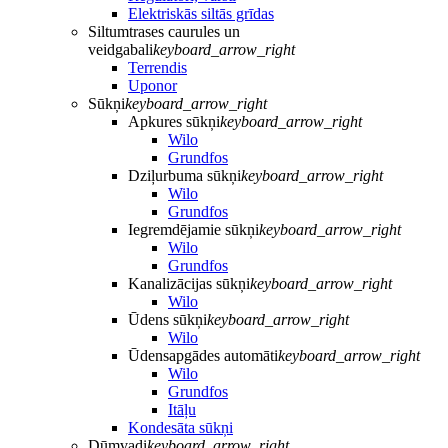
Elektriskās siltās grīdas
Siltumtrases caurules un
veidgabali
keyboard_arrow_right
Terrendis
Uponor
Sūkņi
keyboard_arrow_right
Apkures sūkņi
keyboard_arrow_right
Wilo
Grundfos
Dziļurbuma sūkņi
keyboard_arrow_right
Wilo
Grundfos
Iegremdējamie sūkņi
keyboard_arrow_right
Wilo
Grundfos
Kanalizācijas sūkņi
keyboard_arrow_right
Wilo
Ūdens sūkņi
keyboard_arrow_right
Wilo
Ūdensapgādes automāti
keyboard_arrow_right
Wilo
Grundfos
Itāļu
Kondesāta sūkņi
Dūmvadi
keyboard_arrow_right