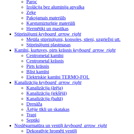
Paroc
Izolācija bez aluminija apvalka
Zeķe
Pakojamais materiāls
Karstumizturīgie materiāli
Hermētiķi un mastikas
Stiprinājumi
keyboard_arrow_right
Metāla stiprinājumi, konsoles, stieņi, uzgriežņi utt.
Stiprinājumi plastmasas
Kamīni, kurtuves, pirts krāsnis
keyboard_arrow_right
Centrometal kamīni
Centrometal krāsnis
Pirts krāsnis
Blist kamīni
Elektriskie kamīni TERMO-FOL
Kanalizācija
keyboard_arrow_right
Kanalizācija (ārēja)
Kanalizācija (iekšējā)
Kanalizācija (baltā)
Drenāža
Ārējie tīkli un skatakas
Trapi
Septiķi
Noslēgarmatūra un ventiļi
keyboard_arrow_right
Dekoratīvie hromēti ventiļi