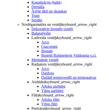
Kanalizācija (baltā)
Drenāža
Ārējie tīkli un skatakas
Trapi
Septiķi
Noslēgarmatūra un ventiļi
keyboard_arrow_right
Dekoratīvie hromēti ventiļi
Balansējošie
Lodveida ventiļi
keyboard_arrow_right
Arco
Giacomini
Bugatti
Bonetti Rubinetterie Valduggia s.r.l.
Metināmie ventiļi
Radiatoru ventiļi
keyboard_arrow_right
Arco
Danfoss
Dažādi termoventīļi un termogalvas
Aizbīdni
keyboard_arrow_right
Atloku aizbīdņi
Vītņu aizbīdņi
Filtri
keyboard_arrow_right
Atloku filtri
Vītņu filtri
Pretvārsti
keyboard_arrow_right