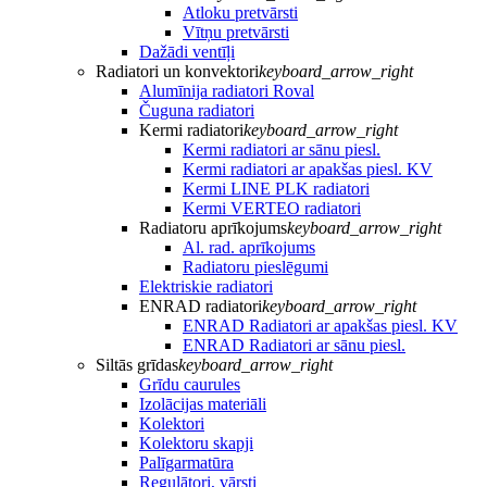
Atloku pretvārsti
Vītņu pretvārsti
Dažādi ventīļi
Radiatori un konvektori
keyboard_arrow_right
Alumīnija radiatori Roval
Čuguna radiatori
Kermi radiatori
keyboard_arrow_right
Kermi radiatori ar sānu piesl.
Kermi radiatori ar apakšas piesl. KV
Kermi LINE PLK radiatori
Kermi VERTEO radiatori
Radiatoru aprīkojums
keyboard_arrow_right
Al. rad. aprīkojums
Radiatoru pieslēgumi
Elektriskie radiatori
ENRAD radiatori
keyboard_arrow_right
ENRAD Radiatori ar apakšas piesl. KV
ENRAD Radiatori ar sānu piesl.
Siltās grīdas
keyboard_arrow_right
Grīdu caurules
Izolācijas materiāli
Kolektori
Kolektoru skapji
Palīgarmatūra
Regulātori, vārsti