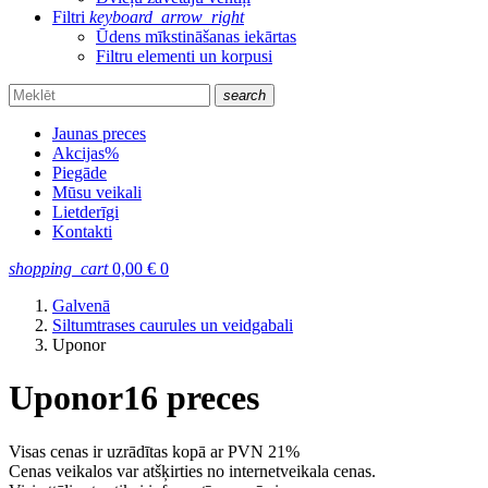
Filtri
keyboard_arrow_right
Ūdens mīkstināšanas iekārtas
Filtru elementi un korpusi
search
Jaunas preces
Akcijas
%
Piegāde
Mūsu veikali
Lietderīgi
Kontakti
shopping_cart
0,00
€
0
Galvenā
Siltumtrases caurules un veidgabali
Uponor
Uponor
16 preces
Visas cenas ir uzrādītas kopā ar PVN 21%
Cenas veikalos var atšķirties no internetveikala cenas.