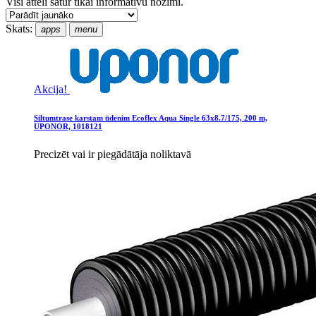
Visi attēli satur tikai informatīvu nozīmi.
Skats:
apps
menu
Akcija!
Siltumtrase karstam ūdenim Ecoflex Aqua Single 63x8.7/175, 200 m,
UPONOR, 1018121
Precizēt vai ir piegādātāja noliktavā