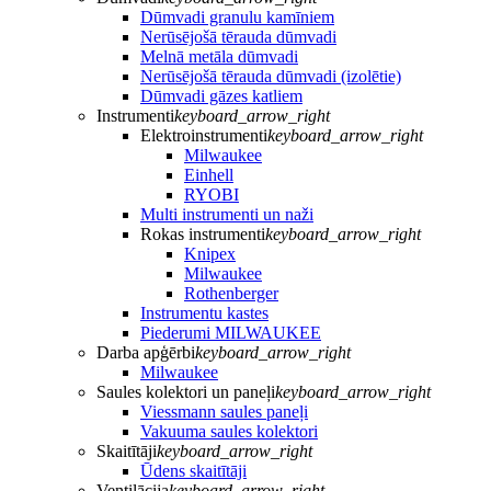
Dūmvadi granulu kamīniem
Nerūsējošā tērauda dūmvadi
Melnā metāla dūmvadi
Nerūsējošā tērauda dūmvadi (izolētie)
Dūmvadi gāzes katliem
Instrumenti
keyboard_arrow_right
Elektroinstrumenti
keyboard_arrow_right
Milwaukee
Einhell
RYOBI
Multi instrumenti un naži
Rokas instrumenti
keyboard_arrow_right
Knipex
Milwaukee
Rothenberger
Instrumentu kastes
Piederumi MILWAUKEE
Darba apģērbi
keyboard_arrow_right
Milwaukee
Saules kolektori un paneļi
keyboard_arrow_right
Viessmann saules paneļi
Vakuuma saules kolektori
Skaitītāji
keyboard_arrow_right
Ūdens skaitītāji
Ventilācija
keyboard_arrow_right