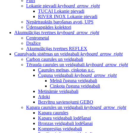
Filtri
Lokanie pievadi
keyboard_arrow_right
TUCAI Lokanie pievadi
RIVER INOX Lokanie pievadi
Nepārtrauktās barošanas avoti, UPS
Ūdensapgādes kolektori
Akumulācijas tvertnes
keyboard_arrow_right
Centrometal
Dražice
Akumulācijas tvertnes REFLEX
Cauruļvadu sistēmas un veidgabali
keyboard_arrow_right
Carbon caurules un veidgabali
Tērauda caurules un veidgabali
keyboard_arrow_right
Caurules melnas, cinkotas u.c.
Čuguna veidgabali
keyboard_arrow_right
Melnā čuguna veidgabali
Cinkota čuguna veidgabali
Metināmie veidgabali
Atloki
Bezvītņu savienojumi GEBO
Kapara caurules un veidgabali
keyboard_arrow_right
Kapara caurules
Kapara veidgabali lodēšanai
Bronzas veidgabali lodēšanai
Kompresijas veidgabali