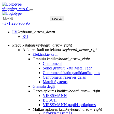
shopping_cart
0
search
+371 220 955 95
LV
keyboard_arrow_down
RU
Preču katalogs
keyboard_arrow_right
Apkures katli un iekārtas
keyboard_arrow_right
Elektriskie katli
Granulu katli
keyboard_arrow_right
Centrometal
Sokol granulu katli Metal Fach
Centrometal katlu papildaprīkojums
Centrometal rezerves daļas
Mareli Systems
Granulu degļi
Gāzes apkures katli
keyboard_arrow_right
VIESSMANN
BOSCH
VIESSMANN papildaprīkojums
Malkas apkures katli
keyboard_arrow_right
CENTROMETAL