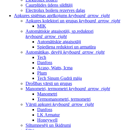
Caurplūdes ūdens sildītāji
Electrolux boileru rezerves daļas
Apkures sistēmas aprīkojums
keyboard_arrow_right
Apkures kolektori un grupas
keyboard_arrow_right
MIK
Automātiskie atgaisotāji, sp.reduktori
keyboard_arrow_right
Automātiskie atgaisotāji
Spiediena reduktori un armatūra
Automātikas, devēji
keyboard_arrow_right
Tech
Danfoss
Acaso, Watts, Icma
Plum
Tech Sinum Gudrā māja
Drošības vārsti un grupas
Manometri, termometri
keyboard_arrow_right
Manometri
Termomanometri, termometri
Vārsti apkurei
keyboard_arrow_right
Danfoss
LK Armatur
Honeywell
Siltumnesēji un šķidrumi