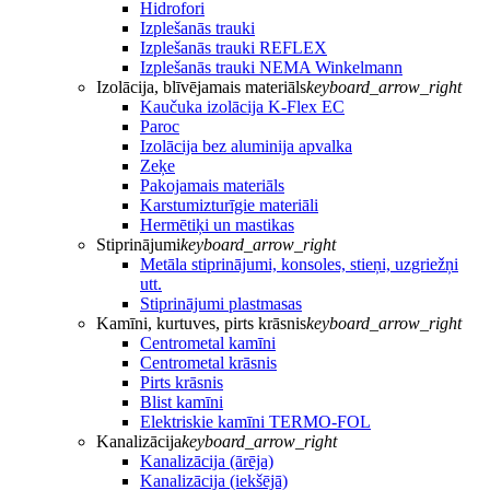
Hidrofori
Izplešanās trauki
Izplešanās trauki REFLEX
Izplešanās trauki NEMA Winkelmann
Izolācija, blīvējamais materiāls
keyboard_arrow_right
Kaučuka izolācija K-Flex EC
Paroc
Izolācija bez aluminija apvalka
Zeķe
Pakojamais materiāls
Karstumizturīgie materiāli
Hermētiķi un mastikas
Stiprinājumi
keyboard_arrow_right
Metāla stiprinājumi, konsoles, stieņi, uzgriežņi
utt.
Stiprinājumi plastmasas
Kamīni, kurtuves, pirts krāsnis
keyboard_arrow_right
Centrometal kamīni
Centrometal krāsnis
Pirts krāsnis
Blist kamīni
Elektriskie kamīni TERMO-FOL
Kanalizācija
keyboard_arrow_right
Kanalizācija (ārēja)
Kanalizācija (iekšējā)