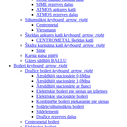
SIME rezerves daļas
ATMOS apkures katli
ATMOS rezerves daļas
Siltumsūkņi
keyboard_arrow_right
Centrometal
Viessmann
Šķeldas apkures katli
keyboard_arrow_right
CENTROMETAL šķeldas katli
Šķidra kurināma katli
keyboard_arrow_right
Sime
Karsta gaisa pūtēji
Gāzes sildītāji BALLU
Boileri
keyboard_arrow_right
Dražice boileri
keyboard_arrow_right
Ātrsildītāji stacionārie 0,6Mpa
Ātrsildītāji stacionārie 1,0Mpa
Ātrsildītāji stacionārie ar flanci
Elektriskie boileri pie sienas un izlietnes
Elektriskie stacionārie boileri
Kombinētie boileri piekaramie pie sienas
Solārie/siltumsūkņu boileri
Sildelementi
Dražice rezerves daļas
Centrometal boileri
Elektrolux boileri