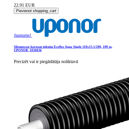
22.91 EUR
Pievienot
shopping_cart
Jaunums!
Siltumtrase karstam ūdenim Ecoflex Aqua Single 110x15.1/200, 100 m,
UPONOR, 1036036
Precizēt vai ir piegādātāja noliktavā