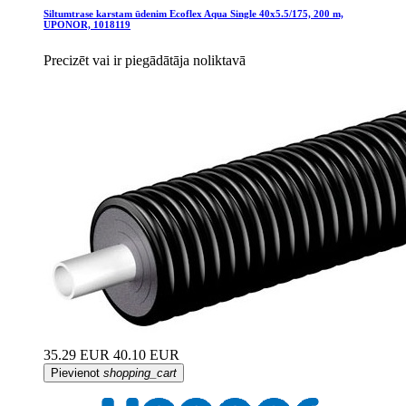
Siltumtrase karstam ūdenim Ecoflex Aqua Single 40x5.5/175, 200 m,
UPONOR, 1018119
Precizēt vai ir piegādātāja noliktavā
35.29 EUR
40.10 EUR
Pievienot
shopping_cart