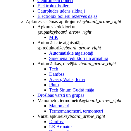
Centrometal boileri
Elektrolux boileri
Caurplūdes ūdens sildītāji
Electrolux boileru rezerves daļas
Apkures sistēmas aprīkojums
keyboard_arrow_right
Apkures kolektori un
grupas
keyboard_arrow_right
MIK
Automātiskie atgaisotāji,
sp.reduktori
keyboard_arrow_right
Automātiskie atgaisotāji
Spiediena reduktori un armatūra
Automātikas, devēji
keyboard_arrow_right
Tech
Danfoss
Acaso, Watts, Icma
Plum
Tech Sinum Gudrā māja
Drošības vārsti un grupas
Manometri, termometri
keyboard_arrow_right
Manometri
Termomanometri, termometri
Vārsti apkurei
keyboard_arrow_right
Danfoss
LK Armatur