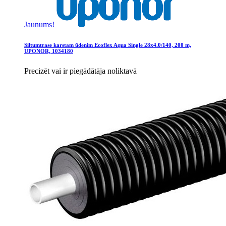
Jaunums!
Siltumtrase karstam ūdenim Ecoflex Aqua Single 28x4.0/140, 200 m,
UPONOR, 1034180
Precizēt vai ir piegādātāja noliktavā