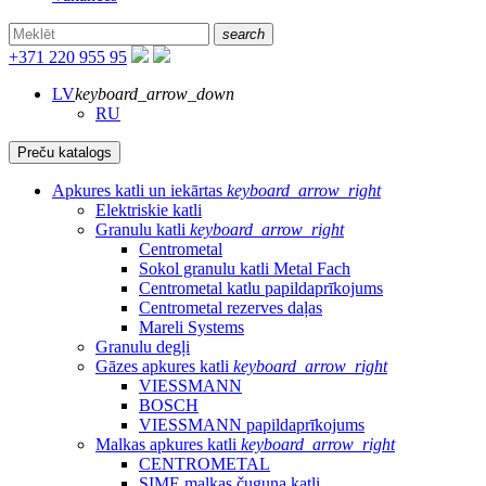
search
+371 220 955 95
LV
keyboard_arrow_down
RU
Preču katalogs
Apkures katli un iekārtas
keyboard_arrow_right
Elektriskie katli
Granulu katli
keyboard_arrow_right
Centrometal
Sokol granulu katli Metal Fach
Centrometal katlu papildaprīkojums
Centrometal rezerves daļas
Mareli Systems
Granulu degļi
Gāzes apkures katli
keyboard_arrow_right
VIESSMANN
BOSCH
VIESSMANN papildaprīkojums
Malkas apkures katli
keyboard_arrow_right
CENTROMETAL
SIME malkas čuguna katli