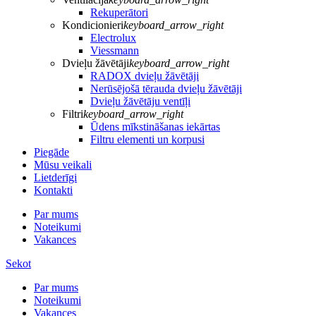
Rekuperātori
Kondicionieri
keyboard_arrow_right
Electrolux
Viessmann
Dvieļu žāvētāji
keyboard_arrow_right
RADOX dvieļu žāvētāji
Nerūsējošā tērauda dvieļu žāvētāji
Dvieļu žāvētāju ventīļi
Filtri
keyboard_arrow_right
Ūdens mīkstināšanas iekārtas
Filtru elementi un korpusi
Piegāde
Mūsu veikali
Lietderīgi
Kontakti
Par mums
Noteikumi
Vakances
Sekot
Par mums
Noteikumi
Vakances