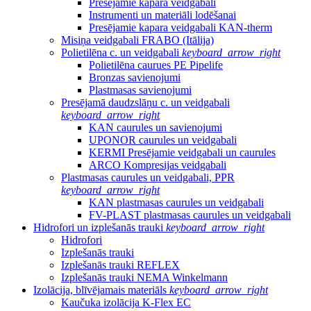
Presējamie kapara veidgabali
Instrumenti un materiāli lodēšanai
Presējamie kapara veidgabali KAN-therm
Misiņa veidgabali FRABO (Itālija)
Polietilēna c. un veidgabali
keyboard_arrow_right
Polietilēna caurues PE Pipelife
Bronzas savienojumi
Plastmasas savienojumi
Presējamā daudzslāņu c. un veidgabali
keyboard_arrow_right
KAN caurules un savienojumi
UPONOR caurules un veidgabali
KERMI Presējamie veidgabali un caurules
ARCO Kompresijas veidgabali
Plastmasas caurules un veidgabali, PPR
keyboard_arrow_right
KAN plastmasas caurules un veidgabali
FV-PLAST plastmasas caurules un veidgabali
Hidrofori un izplešanās trauki
keyboard_arrow_right
Hidrofori
Izplešanās trauki
Izplešanās trauki REFLEX
Izplešanās trauki NEMA Winkelmann
Izolācija, blīvējamais materiāls
keyboard_arrow_right
Kaučuka izolācija K-Flex EC