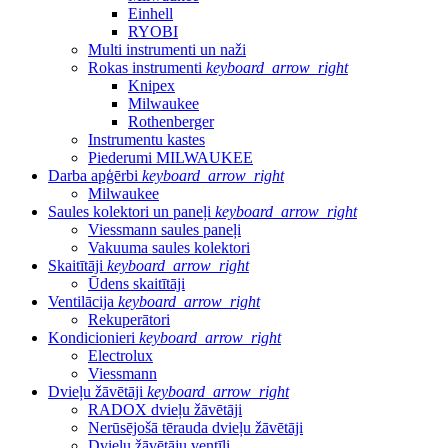
Einhell
RYOBI
Multi instrumenti un naži
Rokas instrumenti
keyboard_arrow_right
Knipex
Milwaukee
Rothenberger
Instrumentu kastes
Piederumi MILWAUKEE
Darba apģērbi
keyboard_arrow_right
Milwaukee
Saules kolektori un paneļi
keyboard_arrow_right
Viessmann saules paneļi
Vakuuma saules kolektori
Skaitītāji
keyboard_arrow_right
Ūdens skaitītāji
Ventilācija
keyboard_arrow_right
Rekuperātori
Kondicionieri
keyboard_arrow_right
Electrolux
Viessmann
Dvieļu žāvētāji
keyboard_arrow_right
RADOX dvieļu žāvētāji
Nerūsējošā tērauda dvieļu žāvētāji
Dvieļu žāvētāju ventīļi