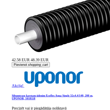
42.58 EUR
48.39 EUR
Pievienot
shopping_cart
Akcija!
Siltumtrase karstam ūdenim Ecoflex Aqua Single 32x4.4/140, 200 m,
UPONOR, 1018118
Precizēt vai ir piegādātāja noliktavā