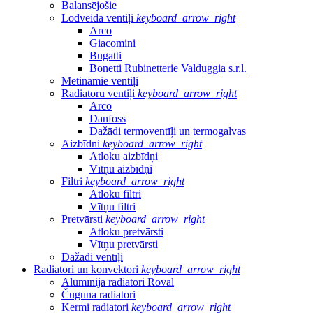
Balansējošie
Lodveida ventiļi
keyboard_arrow_right
Arco
Giacomini
Bugatti
Bonetti Rubinetterie Valduggia s.r.l.
Metināmie ventiļi
Radiatoru ventiļi
keyboard_arrow_right
Arco
Danfoss
Dažādi termoventīļi un termogalvas
Aizbīdni
keyboard_arrow_right
Atloku aizbīdņi
Vītņu aizbīdņi
Filtri
keyboard_arrow_right
Atloku filtri
Vītņu filtri
Pretvārsti
keyboard_arrow_right
Atloku pretvārsti
Vītņu pretvārsti
Dažādi ventīļi
Radiatori un konvektori
keyboard_arrow_right
Alumīnija radiatori Roval
Čuguna radiatori
Kermi radiatori
keyboard_arrow_right