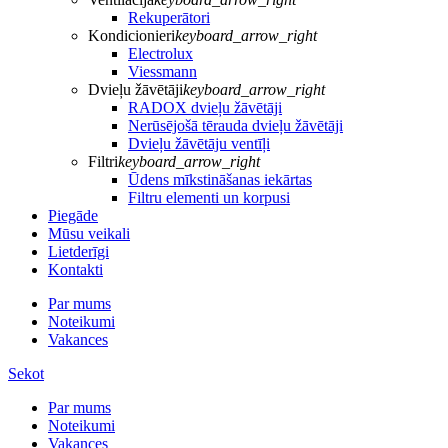
Rekuperātori
Kondicionieri
keyboard_arrow_right
Electrolux
Viessmann
Dvieļu žāvētāji
keyboard_arrow_right
RADOX dvieļu žāvētāji
Nerūsējošā tērauda dvieļu žāvētāji
Dvieļu žāvētāju ventīļi
Filtri
keyboard_arrow_right
Ūdens mīkstināšanas iekārtas
Filtru elementi un korpusi
Piegāde
Mūsu veikali
Lietderīgi
Kontakti
Par mums
Noteikumi
Vakances
Sekot
Par mums
Noteikumi
Vakances