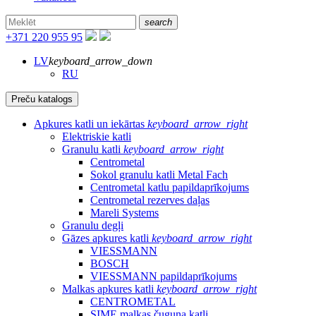
search
+371 220 955 95
LV
keyboard_arrow_down
RU
Preču katalogs
Apkures katli un iekārtas
keyboard_arrow_right
Elektriskie katli
Granulu katli
keyboard_arrow_right
Centrometal
Sokol granulu katli Metal Fach
Centrometal katlu papildaprīkojums
Centrometal rezerves daļas
Mareli Systems
Granulu degļi
Gāzes apkures katli
keyboard_arrow_right
VIESSMANN
BOSCH
VIESSMANN papildaprīkojums
Malkas apkures katli
keyboard_arrow_right
CENTROMETAL
SIME malkas čuguna katli