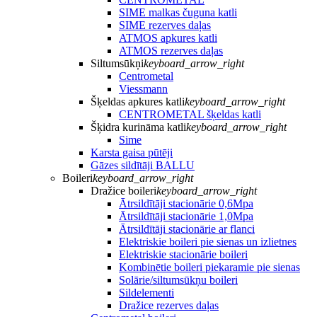
SIME malkas čuguna katli
SIME rezerves daļas
ATMOS apkures katli
ATMOS rezerves daļas
Siltumsūkņi
keyboard_arrow_right
Centrometal
Viessmann
Šķeldas apkures katli
keyboard_arrow_right
CENTROMETAL šķeldas katli
Šķidra kurināma katli
keyboard_arrow_right
Sime
Karsta gaisa pūtēji
Gāzes sildītāji BALLU
Boileri
keyboard_arrow_right
Dražice boileri
keyboard_arrow_right
Ātrsildītāji stacionārie 0,6Mpa
Ātrsildītāji stacionārie 1,0Mpa
Ātrsildītāji stacionārie ar flanci
Elektriskie boileri pie sienas un izlietnes
Elektriskie stacionārie boileri
Kombinētie boileri piekaramie pie sienas
Solārie/siltumsūkņu boileri
Sildelementi
Dražice rezerves daļas