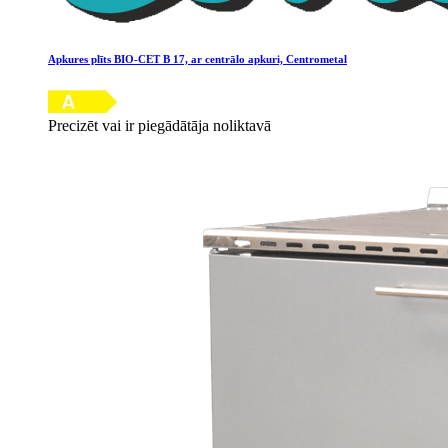
Apkures plīts BIO-CET B 17, ar centrālo apkuri, Centrometal
Precizēt vai ir piegādātāja noliktavā