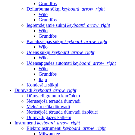
Grundfos
Dziļurbuma sūkņi
keyboard_arrow_right
Wilo
Grundfos
Iegremdējamie sūkņi
keyboard_arrow_right
Wilo
Grundfos
Kanalizācijas sūkņi
keyboard_arrow_right
Wilo
Ūdens sūkņi
keyboard_arrow_right
Wilo
Ūdensapgādes automāti
keyboard_arrow_right
Wilo
Grundfos
Itāļu
Kondesāta sūkņi
Dūmvadi
keyboard_arrow_right
Dūmvadi granulu kamīniem
Nerūsējošā tērauda dūmvadi
Melnā metāla dūmvadi
Nerūsējošā tērauda dūmvadi (izolētie)
Dūmvadi gāzes katliem
Instrumenti
keyboard_arrow_right
Elektroinstrumenti
keyboard_arrow_right
Milwaukee