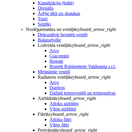
Kanalizācija (baltā)
Drenāža
Ārējie tīkli un skatakas
Trapi
Septiķi
Noslēgarmatūra un ventiļi
keyboard_arrow_right
Dekoratīvie hromēti ventiļi
Balansējošie
Lodveida ventiļi
keyboard_arrow_right
Arco
Giacomini
Bugatti
Bonetti Rubinetterie Valduggia s.r.l.
Metināmie ventiļi
Radiatoru ventiļi
keyboard_arrow_right
Arco
Danfoss
Dažādi termoventīļi un termogalvas
Aizbīdni
keyboard_arrow_right
Atloku aizbīdņi
Vītņu aizbīdņi
Filtri
keyboard_arrow_right
Atloku filtri
Vītņu filtri
Pretvārsti
keyboard_arrow_right