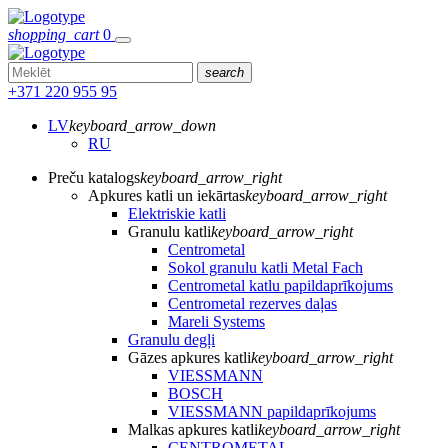
shopping_cart
0
search
+371 220 955 95
LV
keyboard_arrow_down
RU
Preču katalogs
keyboard_arrow_right
Apkures katli un iekārtas
keyboard_arrow_right
Elektriskie katli
Granulu katli
keyboard_arrow_right
Centrometal
Sokol granulu katli Metal Fach
Centrometal katlu papildaprīkojums
Centrometal rezerves daļas
Mareli Systems
Granulu degļi
Gāzes apkures katli
keyboard_arrow_right
VIESSMANN
BOSCH
VIESSMANN papildaprīkojums
Malkas apkures katli
keyboard_arrow_right
CENTROMETAL