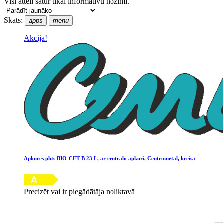
Visi attēli satur tikai informatīvu nozīmi.
Skats:
apps
menu
Akcija!
Apkures plīts BIO-CET B 23 L, ar centrālo apkuri, Centrometal, kreisā
Precizēt vai ir piegādātāja noliktavā