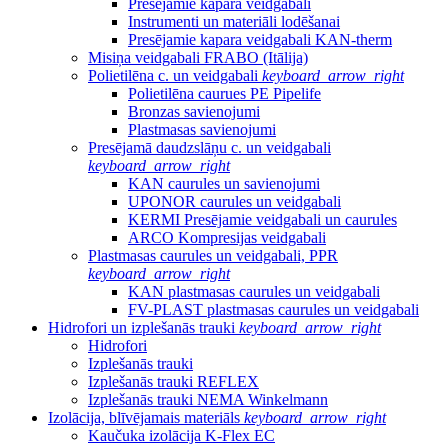
Presējamie kapara veidgabali
Instrumenti un materiāli lodēšanai
Presējamie kapara veidgabali KAN-therm
Misiņa veidgabali FRABO (Itālija)
Polietilēna c. un veidgabali
keyboard_arrow_right
Polietilēna caurues PE Pipelife
Bronzas savienojumi
Plastmasas savienojumi
Presējamā daudzslāņu c. un veidgabali
keyboard_arrow_right
KAN caurules un savienojumi
UPONOR caurules un veidgabali
KERMI Presējamie veidgabali un caurules
ARCO Kompresijas veidgabali
Plastmasas caurules un veidgabali, PPR
keyboard_arrow_right
KAN plastmasas caurules un veidgabali
FV-PLAST plastmasas caurules un veidgabali
Hidrofori un izplešanās trauki
keyboard_arrow_right
Hidrofori
Izplešanās trauki
Izplešanās trauki REFLEX
Izplešanās trauki NEMA Winkelmann
Izolācija, blīvējamais materiāls
keyboard_arrow_right
Kaučuka izolācija K-Flex EC