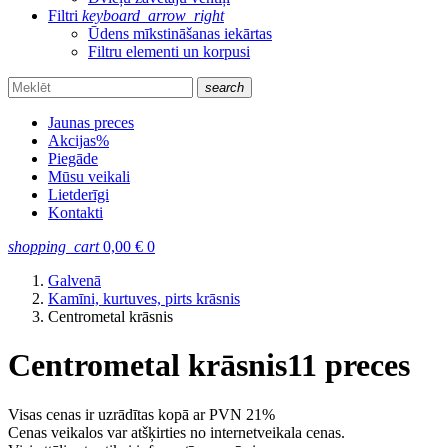
Filtri
keyboard_arrow_right
Ūdens mīkstināšanas iekārtas
Filtru elementi un korpusi
search
Jaunas preces
Akcijas
%
Piegāde
Mūsu veikali
Lietderīgi
Kontakti
shopping_cart
0,00
€
0
Galvenā
Kamīni, kurtuves, pirts krāsnis
Centrometal krāsnis
Centrometal krāsnis
11 preces
Visas cenas ir uzrādītas kopā ar PVN 21%
Cenas veikalos var atšķirties no internetveikala cenas.