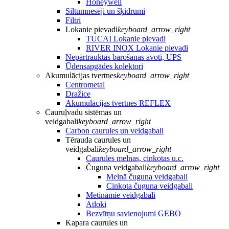
Honeywell
Siltumnesēji un šķidrumi
Filtri
Lokanie pievadi
keyboard_arrow_right
TUCAI Lokanie pievadi
RIVER INOX Lokanie pievadi
Nepārtrauktās barošanas avoti, UPS
Ūdensapgādes kolektori
Akumulācijas tvertnes
keyboard_arrow_right
Centrometal
Dražice
Akumulācijas tvertnes REFLEX
Cauruļvadu sistēmas un
veidgabali
keyboard_arrow_right
Carbon caurules un veidgabali
Tērauda caurules un
veidgabali
keyboard_arrow_right
Caurules melnas, cinkotas u.c.
Čuguna veidgabali
keyboard_arrow_right
Melnā čuguna veidgabali
Cinkota čuguna veidgabali
Metināmie veidgabali
Atloki
Bezvītņu savienojumi GEBO
Kapara caurules un