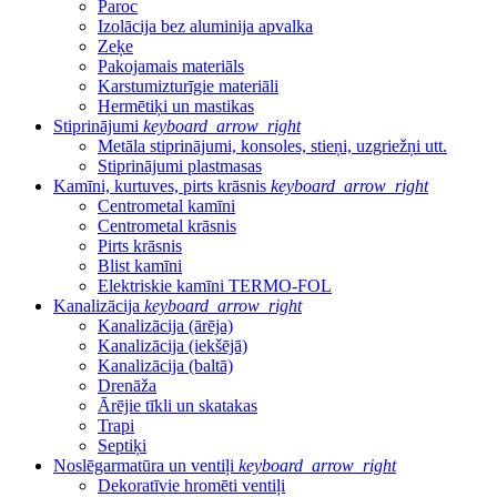
Paroc
Izolācija bez aluminija apvalka
Zeķe
Pakojamais materiāls
Karstumizturīgie materiāli
Hermētiķi un mastikas
Stiprinājumi
keyboard_arrow_right
Metāla stiprinājumi, konsoles, stieņi, uzgriežņi utt.
Stiprinājumi plastmasas
Kamīni, kurtuves, pirts krāsnis
keyboard_arrow_right
Centrometal kamīni
Centrometal krāsnis
Pirts krāsnis
Blist kamīni
Elektriskie kamīni TERMO-FOL
Kanalizācija
keyboard_arrow_right
Kanalizācija (ārēja)
Kanalizācija (iekšējā)
Kanalizācija (baltā)
Drenāža
Ārējie tīkli un skatakas
Trapi
Septiķi
Noslēgarmatūra un ventiļi
keyboard_arrow_right
Dekoratīvie hromēti ventiļi