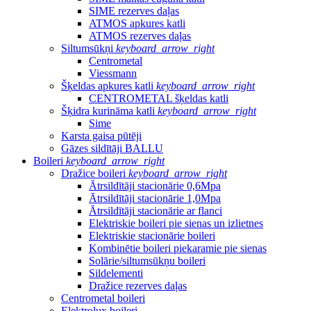
SIME rezerves daļas
ATMOS apkures katli
ATMOS rezerves daļas
Siltumsūkņi
keyboard_arrow_right
Centrometal
Viessmann
Šķeldas apkures katli
keyboard_arrow_right
CENTROMETAL šķeldas katli
Šķidra kurināma katli
keyboard_arrow_right
Sime
Karsta gaisa pūtēji
Gāzes sildītāji BALLU
Boileri
keyboard_arrow_right
Dražice boileri
keyboard_arrow_right
Ātrsildītāji stacionārie 0,6Mpa
Ātrsildītāji stacionārie 1,0Mpa
Ātrsildītāji stacionārie ar flanci
Elektriskie boileri pie sienas un izlietnes
Elektriskie stacionārie boileri
Kombinētie boileri piekaramie pie sienas
Solārie/siltumsūkņu boileri
Sildelementi
Dražice rezerves daļas
Centrometal boileri
Elektrolux boileri