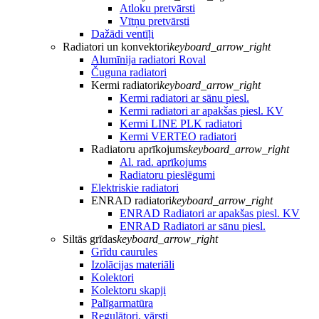
Atloku pretvārsti
Vītņu pretvārsti
Dažādi ventīļi
Radiatori un konvektori
keyboard_arrow_right
Alumīnija radiatori Roval
Čuguna radiatori
Kermi radiatori
keyboard_arrow_right
Kermi radiatori ar sānu piesl.
Kermi radiatori ar apakšas piesl. KV
Kermi LINE PLK radiatori
Kermi VERTEO radiatori
Radiatoru aprīkojums
keyboard_arrow_right
Al. rad. aprīkojums
Radiatoru pieslēgumi
Elektriskie radiatori
ENRAD radiatori
keyboard_arrow_right
ENRAD Radiatori ar apakšas piesl. KV
ENRAD Radiatori ar sānu piesl.
Siltās grīdas
keyboard_arrow_right
Grīdu caurules
Izolācijas materiāli
Kolektori
Kolektoru skapji
Palīgarmatūra
Regulātori, vārsti