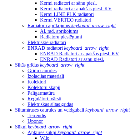
Kermi radiatori ar sānu piesl.
Kermi radiatori ar apakšas piesl. KV
Kermi LINE PLK radiatori
Kermi VERTEO radiatori
Radiatoru aprīkojums
keyboard_arrow_right
Al. rad. aprīkojums
Radiatoru pieslēgumi
Elektriskie radiatori
ENRAD radiatori
keyboard_arrow_right
ENRAD Radiatori ar apakšas piesl. KV
ENRAD Radiatori ar sānu piesl.
Siltās grīdas
keyboard_arrow_right
Grīdu caurules
Izolācijas materiāli
Kolektori
Kolektoru skapji
Palīgarmatūra
Regulātori, vārsti
Elektriskās siltās grīdas
Siltumtrases caurules un veidgabali
keyboard_arrow_right
Terrendis
Uponor
Sūkņi
keyboard_arrow_right
Apkures sūkņi
keyboard_arrow_right
Wilo