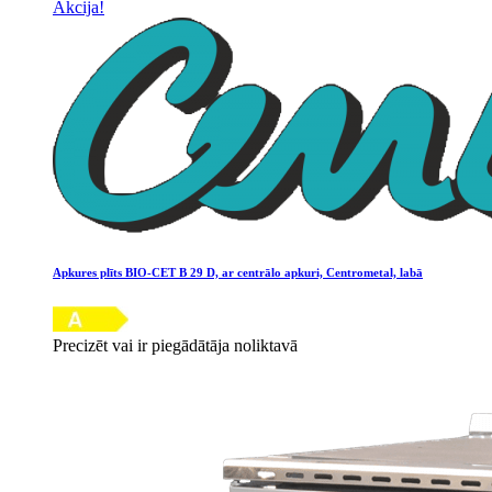
Akcija!
Apkures plīts BIO-CET B 29 D, ar centrālo apkuri, Centrometal, labā
Precizēt vai ir piegādātāja noliktavā