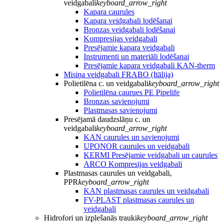
veidgabali
keyboard_arrow_right
Kapara caurules
Kapara veidgabali lodēšanai
Bronzas veidgabali lodēšanai
Kompresijas veidgabali
Presējamie kapara veidgabali
Instrumenti un materiāli lodēšanai
Presējamie kapara veidgabali KAN-therm
Misiņa veidgabali FRABO (Itālija)
Polietilēna c. un veidgabali
keyboard_arrow_right
Polietilēna caurues PE Pipelife
Bronzas savienojumi
Plastmasas savienojumi
Presējamā daudzslāņu c. un
veidgabali
keyboard_arrow_right
KAN caurules un savienojumi
UPONOR caurules un veidgabali
KERMI Presējamie veidgabali un caurules
ARCO Kompresijas veidgabali
Plastmasas caurules un veidgabali,
PPR
keyboard_arrow_right
KAN plastmasas caurules un veidgabali
FV-PLAST plastmasas caurules un
veidgabali
Hidrofori un izplešanās trauki
keyboard_arrow_right