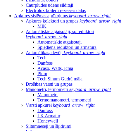
Caurplūdes ūdens sildītāji
Electrolux boileru rezerves daļas
Apkures sistēmas aprīkojums
keyboard_arrow_right
Apkures kolektori un grupas
keyboard_arrow_right
MIK
Automātiskie atgaisotāji, sp.reduktori
keyboard_arrow_right
Automātiskie atgaisotāji
Spiediena reduktori un armatūra
Automātikas, devēji
keyboard_arrow_right
Tech
Danfoss
Acaso, Watts, Icma
Plum
Tech Sinum Gudrā māja
Drošības vārsti un grupas
Manometri, termometri
keyboard_arrow_right
Manometri
Termomanometri, termometri
Vārsti apkurei
keyboard_arrow_right
Danfoss
LK Armatur
Honeywell
Siltumnesēji un šķidrumi