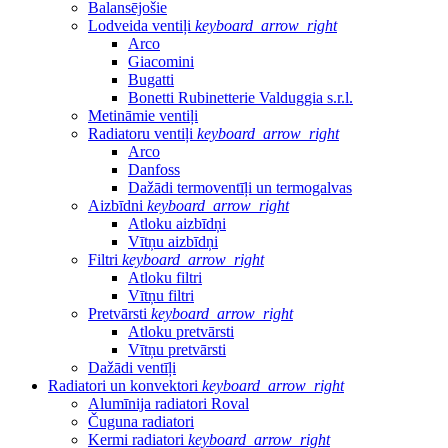
Balansējošie
Lodveida ventiļi
keyboard_arrow_right
Arco
Giacomini
Bugatti
Bonetti Rubinetterie Valduggia s.r.l.
Metināmie ventiļi
Radiatoru ventiļi
keyboard_arrow_right
Arco
Danfoss
Dažādi termoventīļi un termogalvas
Aizbīdni
keyboard_arrow_right
Atloku aizbīdņi
Vītņu aizbīdņi
Filtri
keyboard_arrow_right
Atloku filtri
Vītņu filtri
Pretvārsti
keyboard_arrow_right
Atloku pretvārsti
Vītņu pretvārsti
Dažādi ventīļi
Radiatori un konvektori
keyboard_arrow_right
Alumīnija radiatori Roval
Čuguna radiatori
Kermi radiatori
keyboard_arrow_right