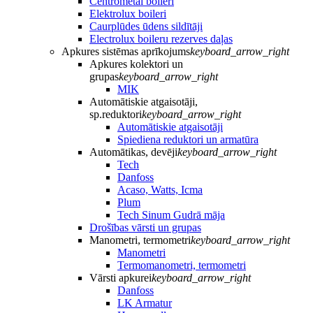
Centrometal boileri
Elektrolux boileri
Caurplūdes ūdens sildītāji
Electrolux boileru rezerves daļas
Apkures sistēmas aprīkojums
keyboard_arrow_right
Apkures kolektori un
grupas
keyboard_arrow_right
MIK
Automātiskie atgaisotāji,
sp.reduktori
keyboard_arrow_right
Automātiskie atgaisotāji
Spiediena reduktori un armatūra
Automātikas, devēji
keyboard_arrow_right
Tech
Danfoss
Acaso, Watts, Icma
Plum
Tech Sinum Gudrā māja
Drošības vārsti un grupas
Manometri, termometri
keyboard_arrow_right
Manometri
Termomanometri, termometri
Vārsti apkurei
keyboard_arrow_right
Danfoss
LK Armatur