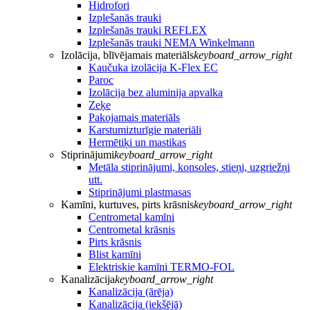
Hidrofori
Izplešanās trauki
Izplešanās trauki REFLEX
Izplešanās trauki NEMA Winkelmann
Izolācija, blīvējamais materiāls
keyboard_arrow_right
Kaučuka izolācija K-Flex EC
Paroc
Izolācija bez aluminija apvalka
Zeķe
Pakojamais materiāls
Karstumizturīgie materiāli
Hermētiķi un mastikas
Stiprinājumi
keyboard_arrow_right
Metāla stiprinājumi, konsoles, stieņi, uzgriežņi
utt.
Stiprinājumi plastmasas
Kamīni, kurtuves, pirts krāsnis
keyboard_arrow_right
Centrometal kamīni
Centrometal krāsnis
Pirts krāsnis
Blist kamīni
Elektriskie kamīni TERMO-FOL
Kanalizācija
keyboard_arrow_right
Kanalizācija (ārēja)
Kanalizācija (iekšējā)