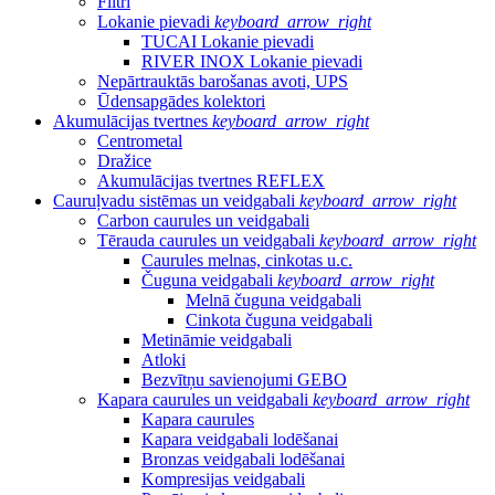
Filtri
Lokanie pievadi
keyboard_arrow_right
TUCAI Lokanie pievadi
RIVER INOX Lokanie pievadi
Nepārtrauktās barošanas avoti, UPS
Ūdensapgādes kolektori
Akumulācijas tvertnes
keyboard_arrow_right
Centrometal
Dražice
Akumulācijas tvertnes REFLEX
Cauruļvadu sistēmas un veidgabali
keyboard_arrow_right
Carbon caurules un veidgabali
Tērauda caurules un veidgabali
keyboard_arrow_right
Caurules melnas, cinkotas u.c.
Čuguna veidgabali
keyboard_arrow_right
Melnā čuguna veidgabali
Cinkota čuguna veidgabali
Metināmie veidgabali
Atloki
Bezvītņu savienojumi GEBO
Kapara caurules un veidgabali
keyboard_arrow_right
Kapara caurules
Kapara veidgabali lodēšanai
Bronzas veidgabali lodēšanai
Kompresijas veidgabali