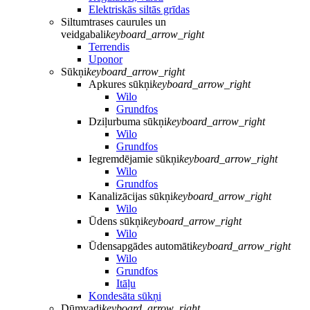
Elektriskās siltās grīdas
Siltumtrases caurules un
veidgabali
keyboard_arrow_right
Terrendis
Uponor
Sūkņi
keyboard_arrow_right
Apkures sūkņi
keyboard_arrow_right
Wilo
Grundfos
Dziļurbuma sūkņi
keyboard_arrow_right
Wilo
Grundfos
Iegremdējamie sūkņi
keyboard_arrow_right
Wilo
Grundfos
Kanalizācijas sūkņi
keyboard_arrow_right
Wilo
Ūdens sūkņi
keyboard_arrow_right
Wilo
Ūdensapgādes automāti
keyboard_arrow_right
Wilo
Grundfos
Itāļu
Kondesāta sūkņi
Dūmvadi
keyboard_arrow_right