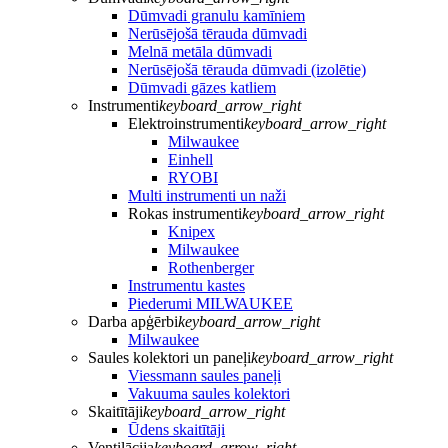
Dūmvadi granulu kamīniem
Nerūsējošā tērauda dūmvadi
Melnā metāla dūmvadi
Nerūsējošā tērauda dūmvadi (izolētie)
Dūmvadi gāzes katliem
Instrumenti
keyboard_arrow_right
Elektroinstrumenti
keyboard_arrow_right
Milwaukee
Einhell
RYOBI
Multi instrumenti un naži
Rokas instrumenti
keyboard_arrow_right
Knipex
Milwaukee
Rothenberger
Instrumentu kastes
Piederumi MILWAUKEE
Darba apģērbi
keyboard_arrow_right
Milwaukee
Saules kolektori un paneļi
keyboard_arrow_right
Viessmann saules paneļi
Vakuuma saules kolektori
Skaitītāji
keyboard_arrow_right
Ūdens skaitītāji
Ventilācija
keyboard_arrow_right