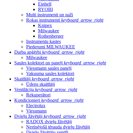
Einhell
RYOBI
Multi instrumenti un naži
Rokas instrumenti
keyboard_arrow_right
Knipex
Milwaukee
Rothenberger
Instrumentu kastes
Piederumi MILWAUKEE
Darba apģērbi
keyboard_arrow_right
Milwaukee
Saules kolektori un paneļi
keyboard_arrow_right
Viessmann saules paneļi
Vakuuma saules kolektori
Skaitītāji
keyboard_arrow_right
Ūdens skaitītāji
Ventilācija
keyboard_arrow_right
Rekuperātori
Kondicionieri
keyboard_arrow_right
Electrolux
Viessmann
Dvieļu žāvētāji
keyboard_arrow_right
RADOX dvieļu žāvētāji
Nerūsējošā tērauda dvieļu žāvētāji
Dvieļu žāvētāju ventīļi