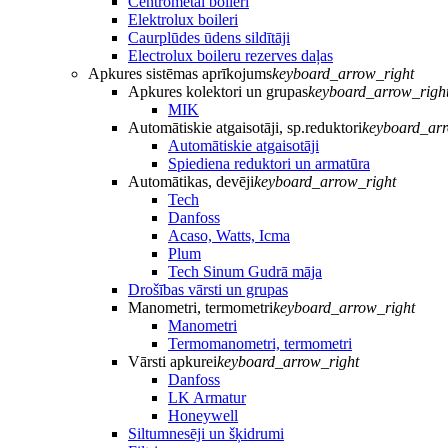
Centrometal boileri
Elektrolux boileri
Caurplūdes ūdens sildītāji
Electrolux boileru rezerves daļas
Apkures sistēmas aprīkojums
keyboard_arrow_right
Apkures kolektori un grupas
keyboard_arrow_righ
MIK
Automātiskie atgaisotāji, sp.reduktori
keyboard_arr
Automātiskie atgaisotāji
Spiediena reduktori un armatūra
Automātikas, devēji
keyboard_arrow_right
Tech
Danfoss
Acaso, Watts, Icma
Plum
Tech Sinum Gudrā māja
Drošības vārsti un grupas
Manometri, termometri
keyboard_arrow_right
Manometri
Termomanometri, termometri
Vārsti apkurei
keyboard_arrow_right
Danfoss
LK Armatur
Honeywell
Siltumnesēji un šķidrumi