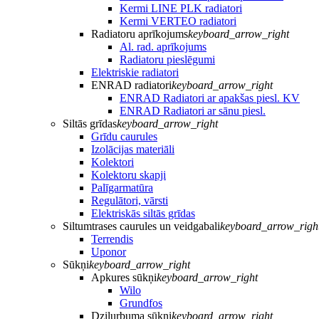
Kermi LINE PLK radiatori
Kermi VERTEO radiatori
Radiatoru aprīkojums
keyboard_arrow_right
Al. rad. aprīkojums
Radiatoru pieslēgumi
Elektriskie radiatori
ENRAD radiatori
keyboard_arrow_right
ENRAD Radiatori ar apakšas piesl. KV
ENRAD Radiatori ar sānu piesl.
Siltās grīdas
keyboard_arrow_right
Grīdu caurules
Izolācijas materiāli
Kolektori
Kolektoru skapji
Palīgarmatūra
Regulātori, vārsti
Elektriskās siltās grīdas
Siltumtrases caurules un veidgabali
keyboard_arrow_righ
Terrendis
Uponor
Sūkņi
keyboard_arrow_right
Apkures sūkņi
keyboard_arrow_right
Wilo
Grundfos
Dziļurbuma sūkņi
keyboard_arrow_right