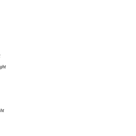
t
ght
ht