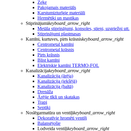
Zeķe
Pakojamais materiāls
Karstumizturīgie materiāli
Hermētiķi un mastikas
Stiprinājumi
keyboard_arrow_right
Metāla stiprinājumi, konsoles, stieņi, uzgriežņi utt.
Stiprinājumi plastmasas
Kamīni, kurtuves, pirts krāsnis
keyboard_arrow_right
Centrometal kamīni
Centrometal krāsnis
Pirts krāsnis
Blist kamīni
Elektriskie kamīni TERMO-FOL
Kanalizācija
keyboard_arrow_right
Kanalizācija (ārēja)
Kanalizācija (iekšējā)
Kanalizācija (baltā)
Drenāža
Ārējie tīkli un skatakas
Trapi
Septiķi
Noslēgarmatūra un ventiļi
keyboard_arrow_right
Dekoratīvie hromēti ventiļi
Balansējošie
Lodveida ventiļi
keyboard_arrow_right