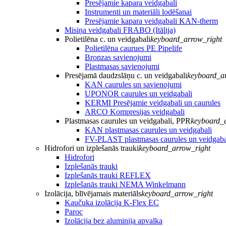
Presējamie kapara veidgabali
Instrumenti un materiāli lodēšanai
Presējamie kapara veidgabali KAN-therm
Misiņa veidgabali FRABO (Itālija)
Polietilēna c. un veidgabali
keyboard_arrow_right
Polietilēna caurues PE Pipelife
Bronzas savienojumi
Plastmasas savienojumi
Presējamā daudzslāņu c. un veidgabali
keyboard_a
KAN caurules un savienojumi
UPONOR caurules un veidgabali
KERMI Presējamie veidgabali un caurules
ARCO Kompresijas veidgabali
Plastmasas caurules un veidgabali, PPR
keyboard_
KAN plastmasas caurules un veidgabali
FV-PLAST plastmasas caurules un veidgaba
Hidrofori un izplešanās trauki
keyboard_arrow_right
Hidrofori
Izplešanās trauki
Izplešanās trauki REFLEX
Izplešanās trauki NEMA Winkelmann
Izolācija, blīvējamais materiāls
keyboard_arrow_right
Kaučuka izolācija K-Flex EC
Paroc
Izolācija bez aluminija apvalka