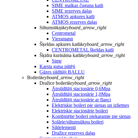
SIME malkas čuguna katli
SIME rezerves daļas
ATMOS apkures katli
ATMOS rezerves daļas
Siltumsūkņi
keyboard_arrow_right
Centrometal
Viessmann
Šķeldas apkures katli
keyboard_arrow_right
CENTROMETAL šķeldas katli
Šķidra kurināma katli
keyboard_arrow_right
Sime
Karsta gaisa pūtēji
Gāzes sildītāji BALLU
Boileri
keyboard_arrow_right
Dražice boileri
keyboard_arrow_right
Ātrsildītāji stacionārie 0,6Mpa
Ātrsildītāji stacionārie 1,0Mpa
Ātrsildītāji stacionārie ar flanci
Elektriskie boileri pie sienas un izlietnes
Elektriskie stacionārie boileri
Kombinētie boileri piekaramie pie sienas
Solārie/siltumsūkņu boileri
Sildelementi
Dražice rezerves daļas