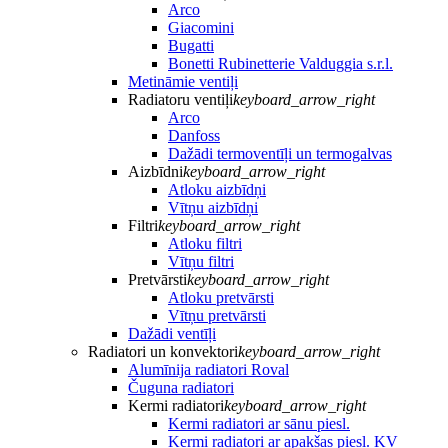
Arco
Giacomini
Bugatti
Bonetti Rubinetterie Valduggia s.r.l.
Metināmie ventiļi
Radiatoru ventiļi
keyboard_arrow_right
Arco
Danfoss
Dažādi termoventīļi un termogalvas
Aizbīdni
keyboard_arrow_right
Atloku aizbīdņi
Vītņu aizbīdņi
Filtri
keyboard_arrow_right
Atloku filtri
Vītņu filtri
Pretvārsti
keyboard_arrow_right
Atloku pretvārsti
Vītņu pretvārsti
Dažādi ventīļi
Radiatori un konvektori
keyboard_arrow_right
Alumīnija radiatori Roval
Čuguna radiatori
Kermi radiatori
keyboard_arrow_right
Kermi radiatori ar sānu piesl.
Kermi radiatori ar apakšas piesl. KV