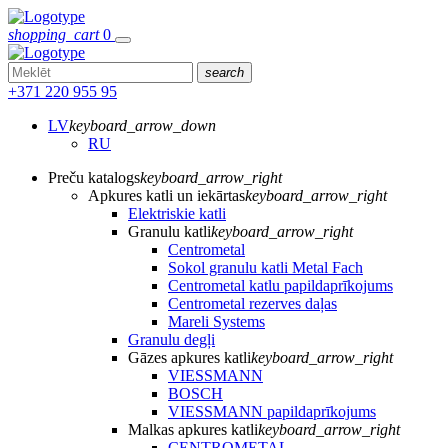
shopping_cart
0
search
+371 220 955 95
LV
keyboard_arrow_down
RU
Preču katalogs
keyboard_arrow_right
Apkures katli un iekārtas
keyboard_arrow_right
Elektriskie katli
Granulu katli
keyboard_arrow_right
Centrometal
Sokol granulu katli Metal Fach
Centrometal katlu papildaprīkojums
Centrometal rezerves daļas
Mareli Systems
Granulu degļi
Gāzes apkures katli
keyboard_arrow_right
VIESSMANN
BOSCH
VIESSMANN papildaprīkojums
Malkas apkures katli
keyboard_arrow_right
CENTROMETAL