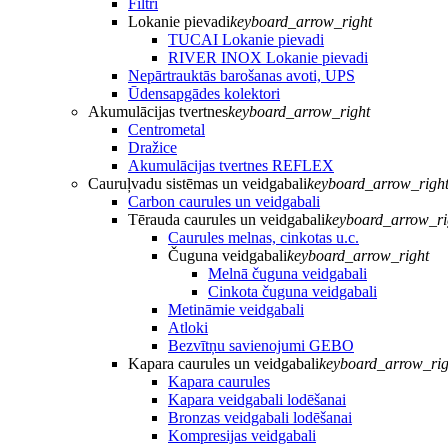
Filtri
Lokanie pievadi
keyboard_arrow_right
TUCAI Lokanie pievadi
RIVER INOX Lokanie pievadi
Nepārtrauktās barošanas avoti, UPS
Ūdensapgādes kolektori
Akumulācijas tvertnes
keyboard_arrow_right
Centrometal
Dražice
Akumulācijas tvertnes REFLEX
Cauruļvadu sistēmas un veidgabali
keyboard_arrow_righ
Carbon caurules un veidgabali
Tērauda caurules un veidgabali
keyboard_arrow_ri
Caurules melnas, cinkotas u.c.
Čuguna veidgabali
keyboard_arrow_right
Melnā čuguna veidgabali
Cinkota čuguna veidgabali
Metināmie veidgabali
Atloki
Bezvītņu savienojumi GEBO
Kapara caurules un veidgabali
keyboard_arrow_rig
Kapara caurules
Kapara veidgabali lodēšanai
Bronzas veidgabali lodēšanai
Kompresijas veidgabali